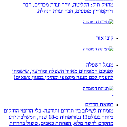
מחזיק תיק: הקליטה, יו”ר ועדת מכרזים, חבר
דירקטוריון מופעים, חבר ועדת הנהלה.
קובי אור
מעגל השפלה
לפניכם המומחים מאזור השפלה ומודיעין, שישמחו
להעניק לכם מענה מקצועי ומהימן במגוון נושאים!
רפואת תדרים
מומחית לשילוב בין תדרים ותודעה- כלי הריפוי החזקים
ביותר בעולם!!! נטורופתית כ-18 שנה, המשלבת ידע
מתקדם לריפוי מלא, הפחתת כאבים, טיפול בחרדות