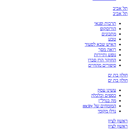
יב
יב
תרבות ופנאי
הורוסקופ
מתכונים
טבע
האיש שבא לסעוד
רואה מסך
נופש ותיירות
החוקר הרז סברו
סיפורים מהחיים
בת ים
בת ים
עשינו עסק
כספים וכלכלה
מה בנדל”ן
המומחים של mcity
נדלן מקומי
לציון
לציון