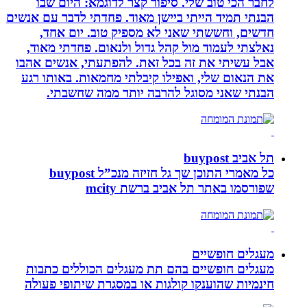
לחבר הכי טוב שלי. סיפור קצר לדוגמא: היום שבו
הבנתי תמיד הייתי ביישן מאוד. פחדתי לדבר עם אנשים
חדשים, וחששתי שאני לא מספיק טוב. יום אחד,
נאלצתי לעמוד מול קהל גדול ולנאום. פחדתי מאוד,
אבל עשיתי את זה בכל זאת. להפתעתי, אנשים אהבו
את הנאום שלי, ואפילו קיבלתי מחמאות. באותו רגע
הבנתי שאני מסוגל להרבה יותר ממה שחשבתי.
תל אביב buypost
כל מאמרי התוכן שך גל חזיזה מנכ”ל buypost
שפורסמו באתר תל אביב ברשת mcity
מעגלים חופשיים
מעגלים חופשיים בהם תת מעגלים הכוללים כתבות
חינמיות שהוענקו קולגות או במסגרת שיתופי פעולה