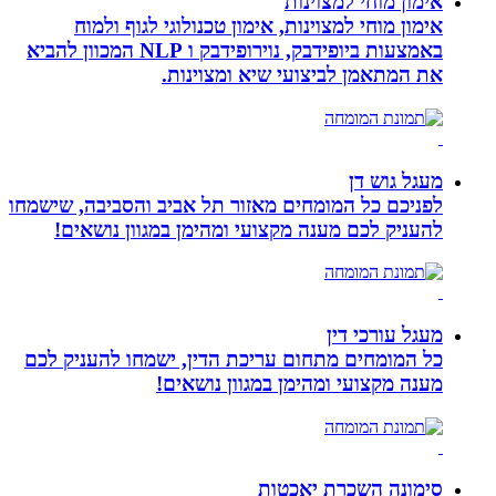
אימון מוחי למצוינות
אימון מוחי למצוינות, אימון טכנולוגי לגוף ולמוח
באמצעות ביופידבק, נוירופידבק ו NLP המכוון להביא
את המתאמן לביצועי שיא ומצוינות.
מעגל גוש דן
לפניכם כל המומחים מאזור תל אביב והסביבה, שישמחו
להעניק לכם מענה מקצועי ומהימן במגוון נושאים!
מעגל עורכי דין
כל המומחים מתחום עריכת הדין, ישמחו להעניק לכם
מענה מקצועי ומהימן במגוון נושאים!
סימונה השכרת יאכטות