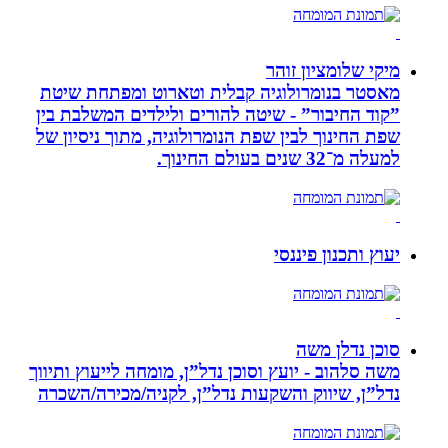
מיקי שלומציון זוהר
מאסטר בנומרולוגיה קבלית וטארוט ומפתחת שיטת
”קוד החיבור” - שיטה להורים ולילדים המשלבת בין
שפת החינוך לבין שפת הנומרולוגיה, מתוך ניסיון של
למעלה מ־32 שנים בעולם החינוך.
יעוץ ותכנון פיננסי
סוכן נדלן משה
משה סלהוב - יועץ וסוכן נדל”ן, מומחה לייעוץ ותיווך
נדל”ן, שיווק והשקעות נדל”ן, לקניה/מכירה/השכרה