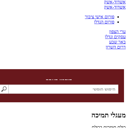
ד-אשק
ד-אשק
פורום אישי ציבור
פורום הנדלן
צפון
 ונדלן
שבע
השרון
חיפוש באתר
לי תמיכה
תומכים בכולם