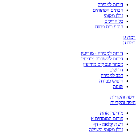
דירות למכירה
הבתים הפתוחים
נדלן מקומי
כל הדילים
הוסף בית פתוח
ן
ן
דירות למכירה - מודיעין
דירות להשכרה מודיעין
מסחר ועסקים מודיעין
דרושים
רכב למכירה
חיפוש עבודה
שונות
והקריות
והקריות
מודיעין אחת
פורום המומחים F
רשת mcity - דף
נדלן מקומי השפלה