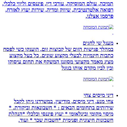
תמיכה, עולם המוסיקה, עורכי דין, פיננסים וליווי כלכלי,
רפואה אלטרנטיבית, שיווק ומדיה, שירות יעוץ לאזרח,
פרסמו אצלנו,
מעגל שי לחגים
במהלך פגישות הזום של קבוצות זום, הוענקו כשי לפסח
כתבות חינמיות לבעלי מקצוע שונים. כל בעל מקצוע
מציג מאמר מקצועי מסוגנן המשקף את תחום עיסוקו
ובין לבין מקדם אותו בגוגל
דיני מיסים צחי
צחי מנע, דיני מיסים, מודיעין, במשרדנו ניתן לקבל
שירותים בתחומים הבאים : * חשבונאות וביקורת. *
מיסוי מקומי ובינלאומי * יעוץ פיננסי וכלכלי *הנהלת
חשבונות חיצונית ופנימית *חשבות שכר * ועוד.