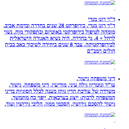
ד”ר רונן מנדי
ד”ר רונן מנדי, כירופרקט 28 שנים בחדרה וברמת אביב,
מומחה לטיפול כירופרקטי באוטיזם ובתפקודי מוח. נשוי
לרחל + 4, גר בחדרה. היה נשיא האגודה הישראלית
לכירופרקטיקה, עבד 8 שנים ביחידה לשיכוך כאב בבית
חולים רמב”ם
דיני משפחה גישור,
עו”ד ונוטריון גילה עיני, מודיעין, דיני משפחה, גישור,
משרדה של עורכת הדין נותן מענה לכלל הסוגיות בדיני
המשפחה לרבות: ייצוג בערכאות, ייפוי כח מתמשך,
גישור להסכם גירושין, הסכמי ממון, הליכי גירושין ועוד.