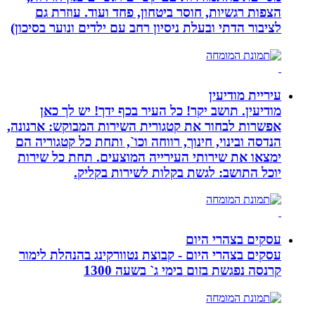
הצפות רגשיות, חוסר ביטחון, פחד ועוד. עוזרת גם
לציבור הדתי ובעלת ניסיון רחב עם ילדים ונוער בסיכון)
עיריית מודיעין
מודיעין. תושב יקר! כל העיר בכף ידך! יש לך כאן
אפשרות לבחור את קטגורית השירות המבוקש: ארנונה,
הנדסה ובינוי, חינוך, רווחה וכו`, ותחת כל קטגוריה הם
ימצאו את שירותי העירייה המוצעים. תחת כל שירות
יוכל התושב: לגשת בקלות לשירות בקליק.
עסקים בצהרי היום
עסקים בצהרי היום - קבוצת נטוורקינג בהנהלת לימור
קרנסה נפגשת בזום בימי ג` בשעה 1300