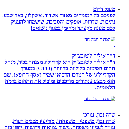
מעגל דרום
לפניכם כל המומחים מאזור אשדוד, אשקלון, באר שבע,
נתיבות, שדרות, אופקים והסביבה, שישמחו להעניק
לכם מענה מקצועי ומהימן במגוון נושאים!
ד”ר איליה ליטובצ`יק
ד”ר איליה ליטובצ`יק הוא קרדיולוג מצנתר בכיר, מנהל
תחום חסימות כליליות כרוניות (CTO) במערך
הקרדיולוגי של המרכז הרפואי שמיר (אסף הרופא), שם
הוא מבצע צנתורים מורכבים ומוביל את התחום ברמה
הלאומית.
שרה נבון, עורכי
שרה נבון, משפטי - משפחתי, מודיעין מכבים רעות,
עו”ד לענייני משפחה, גישור ,צוואות וירושות, ייפוי כוח