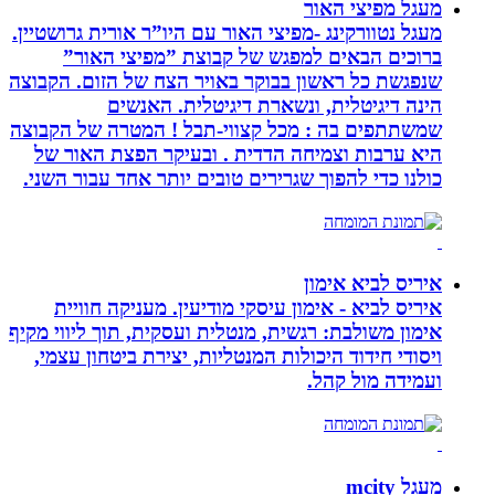
מעגל מפיצי האור
מעגל נטוורקינג -מפיצי האור עם היו”ר אורית גרושטיין.
ברוכים הבאים למפגש של קבוצת ”מפיצי האור”
שנפגשת כל ראשון בבוקר באויר הצח של הזום. הקבוצה
הינה דיגיטלית, ונשארת דיגיטלית. האנשים
שמשתתפים בה : מכל קצווי-תבל ! המטרה של הקבוצה
היא ערבות וצמיחה הדדית . ובעיקר הפצת האור של
כולנו כדי להפוך שגרירים טובים יותר אחד עבור השני.
איריס לביא אימון
איריס לביא - אימון עיסקי מודיעין. מעניקה חוויית
אימון משולבת: רגשית, מנטלית ועסקית, תוך ליווי מקיף
ויסודי חידוד היכולות המנטליות, יצירת ביטחון עצמי,
ועמידה מול קהל.
מעגל mcity