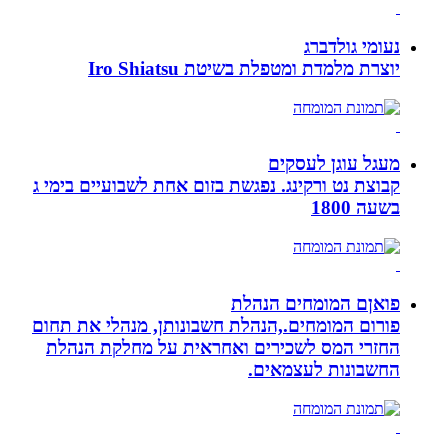
נעומי גולדברג
יוצרת מלמדת ומטפלת בשיטת Iro Shiatsu
מעגל עוגן לעסקים
קבוצת נט ורקינג. נפגשת בזום אחת לשבועיים בימי ג
בשעה 1800
פואןם המומחים הנהלת
פורום המומחים.,הנהלת חשבונותן, מנהלי את תחום
החזרי המס לשכירים ואחראית על מחלקת הנהלת
החשבונות לעצמאים.