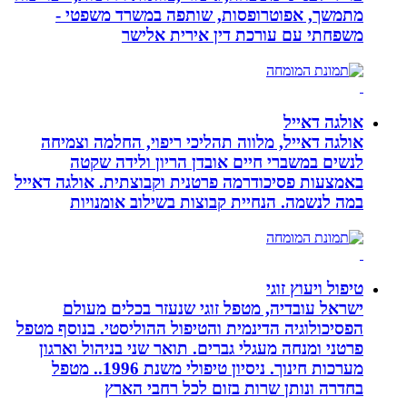
מתמשך, אפוטרופסות, שותפה במשרד משפטי -
משפחתי עם עורכת דין אירית אלישר
אולגה דאייל
אולגה דאייל, מלווה תהליכי ריפוי, החלמה וצמיחה
לנשים במשברי חיים אובדן הריון ולידה שקטה
באמצעות פסיכודרמה פרטנית וקבוצתית. אולגה דאייל
במה לנשמה. ‏הנחיית קבוצות בשילוב אומנויות‏
טיפול ויעוץ זוגי
ישראל עובדיה, מטפל זוגי שנעזר בכלים מעולם
הפסיכולוגיה הדינמית והטיפול ההוליסטי. בנוסף מטפל
פרטני ומנחה מעגלי גברים. תואר שני בניהול וארגון
מערכות חינוך. ניסיון טיפולי משנת 1996.. מטפל
בחדרה ונותן שרות בזום לכל רחבי הארץ