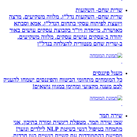
שרית שחם- השקעות
שרית שחם- השקעות נדל”ן. מלווה משקיעים, מרצה
ויועצת לפיתוח עסקי בתחום הנדל”ן. אמא וסבתא
מאושרת. ‏מייסדת ויו”ר בקבוצת עסקים עושים באור
יהודה‏ ב-‏עסקים עושים עסקים‏. ‏מלווה משקיעים,
ב-‏שרית שחם מנטורית להצלחה בנדל”ן‏
מעגל פיננסים
כל המומחים מתחומי הביטוח והפיננסים ישמחו להעניק
לכם מענה מקצועי ומהימן במגוון נושאים!
שירה תמר
שמי שירה תמר, מטפלת ריגשית ומורה בתיכון. אני
מתמחה בטיפול רגשי בשיטת NLP לילדים ונוער!
מסייעת בהתמודדות עם קשיים רגשיים כגון חרדות,