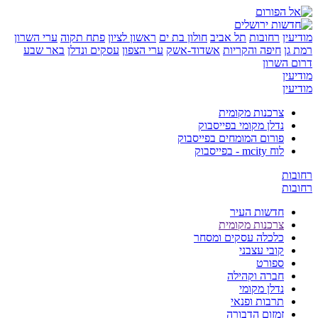
ן
רחובות
תל אביב
חולון בת ים
ראשון לציון
פתח תקוה
ערי השרון
ן
חיפה והקריות
אשדוד-אשק
ערי הצפון
עסקים ונדלן
באר שבע
השרון
ן
ן
צרכנות מקומית
נדלן מקומי בפייסבוק
פורום המומחים בפייסבוק
לוח mcity - בפייסבוק
ת
ת
חדשות העיר
צרכנות מקומית
כלכלה עסקים ומסחר
קובי עצבני
ספורט
חברה וקהילה
נדלן מקומי
תרבות ופנאי
זמזום הדבורה