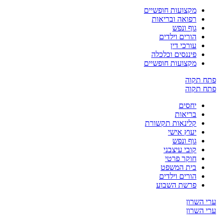
מקצועות חופשיים
רפואה ובריאות
גוף ונפש
הורים וילדים
עורכי דין
פיננסים וכלכלה
מקצועות חופשיים
קוה
קוה
יחסים
בריאות
קלינאות תקשורת
יעוץ אישי
גוף ונפש
קובי עיצבני
חוקר פרטי
בית המשפט
הורים וילדים
פרשת השבוע
שרון
שרון