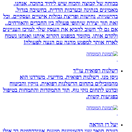
בכוחה של קבוצה והכוח שיש ליחיד בתוכה. אנחנו.
מאמינים בנתינה ובערבות הדדית. בחשיבה בגדול,
בהישגיות, נחישות ופריצת גבולות אישיים ועסקיים. וכל
זאת תוך יצירת שיתופי פעולה בין החברים והאורחים..
אם גם לך חשוב להביא את העסק שלך למרכז העניינים
ולקדם אותו, מקומך במפגש הקרוב איתנו ואנחנו נשמח
לארח אותך למפגש מהנה עם הנעה לפעולה!
רשלנות רפואית עו”ד
ניסן מנו, רשלנות רפואית, מודיעין, משרדנו הוא
מהמובילים בתחום הרשלנות רפואית, נזיקין והביטוח
ובדגש לתחום נזקי גוף, תוך התמקדות והתמחות בטיפול
בפגיעות קשות.
יעל רן הוראה
בוגרת תואר שני בהצטיינות מטעם אוניברסיטת בר אילן