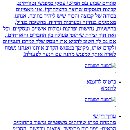
סוגרים שבוע עם חמישי עסקי במפגשי נטוורקינג,
קבוצת העסקים שרוצה בהצלחתך!. אנו מאמינים
בכוחה של קבוצה והכוח שיש ליחיד בתוכה. אנחנו.
מאמינים בנתינה ובערבות הדדית. בחשיבה בגדול,
בהישגיות, נחישות ופריצת גבולות אישיים ועסקיים. וכל
זאת תוך יצירת שיתופי פעולה בין החברים והאורחים..
אם גם לך חשוב להביא את העסק שלך למרכז העניינים
ולקדם אותו, מקומך במפגש הקרוב איתנו ואנחנו נשמח
לארח אותך למפגש מהנה עם הנעה לפעולה!
כרטיס לדוגמא
לדוגמא
עורך דין שי
מתמחה במתן שירותים משפטיים וגישור בתחומים
הבאים: ייפוי כוח מתמשך, צוואות וירושות, הסכמי