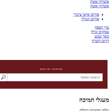
ד-אשק
ד-אשק
פורום אישי ציבור
פורום הנדלן
צפון
 ונדלן
שבע
השרון
חיפוש באתר
לי תמיכה
תומכים בכולם