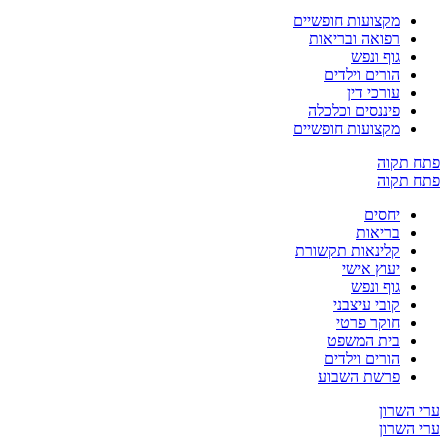
מקצועות חופשיים
רפואה ובריאות
גוף ונפש
הורים וילדים
עורכי דין
פיננסים וכלכלה
מקצועות חופשיים
קוה
קוה
יחסים
בריאות
קלינאות תקשורת
יעוץ אישי
גוף ונפש
קובי עיצבני
חוקר פרטי
בית המשפט
הורים וילדים
פרשת השבוע
שרון
שרון