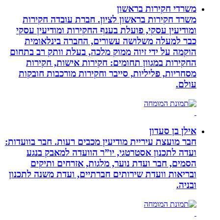
משרדי חקירות בראשון
משרד חקירות בראשון לציון. חברת עובדה חקירות
ומודיעין עסקי, פועלת בענף החקירות ומודיעין עסקי
כבר למעלה משלושה עשורים, החברה בינלאומית
הוקמה על ידי זיוה ממוק מלכה, בעלת וותק רב בתחום
החקירות במגוון תחומים: חקירות אישות, חקירות
מסחריות, פליליות, סייבר וחקירות מורכבות חובקות
עולם.
אילן בן סעדון
חבר מועצת עיריית מודיעין מכבים רעות. חבר בוועדות:
ועדה לתכנון אסטרטגי, יו”ר הוועדה למאבק בנגע
הסמים, חבר ועדת נוער, מלגות, אזרחים ותיקים
ובריאות וועדת שירותים חברתיים, ועדת משנה לתכנון
ובניה.