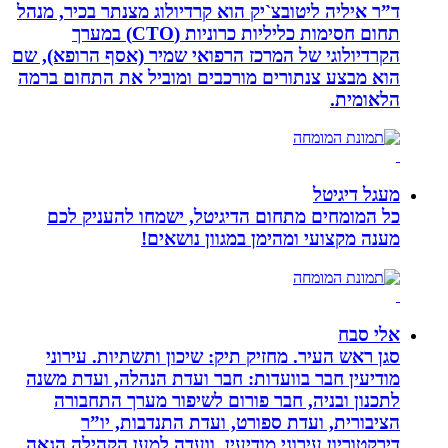
ד”ר איליה ליטובצ`יק הוא קרדיולוג מצנתר בכיר, מנהל
תחום חסימות כליליות כרוניות (CTO) במערך
הקרדיולוגי של המרכז הרפואי שמיר (אסף הרופא), שם
הוא מבצע צנתורים מורכבים ומוביל את התחום ברמה
הלאומית.
מעגל דיגיטל
כל המומחים מתחום הדיגיטל, ישמחו להעניק לכם
מענה מקצועי ומהימן במגוון נושאים!
אלי סבח
סגן ראש העיר. מחזיק תיק: שיכון ותשתיות. עירוני
מודיעין חבר בוועדות: חבר ועדת הנהלה, ועדת משנה
לתכנון ובניה, חבר פורום לשיפור מערך התחבורה
הציבורית, ועדת ספורט, ועדת התנדבות, יו”ר
דירקטוריון עירוני מודיעין, וועדה למען הקהילה הגאה