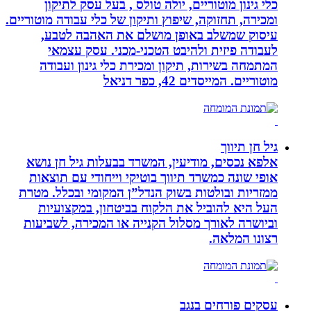
כלי גינון מוטוריים, יולה טולס , בעל עסק לתיקון
ומכירה, תחזוקה, שיפוץ ותיקון של כלי עבודה מוטוריים.
עיסוק שמשלב באופן מושלם את האהבה לטבע,
לעבודה פיזית ולהיבט הטכני-מכני. עסק עצמאי
המתמחה בשירות, תיקון ומכירת כלי גינון ועבודה
מוטוריים. המייסדים 42, כפר דניאל
גיל חן תיווך
אלפא נכסים, מודיעין, המשרד בבעלות גיל חן נושא
אופי שונה כמשרד תיווך בוטיקי וייחודי עם תוצאות
ממזריות ובולטות בשוק הנדל”ן המקומי ובכלל. מטרת
העל היא להוביל את הלקוח בביטחון, במקצועיות
וביושרה לאורך מסלול הקנייה או המכירה, לשביעות
רצונו המלאה.
עסקים פורחים בנגב