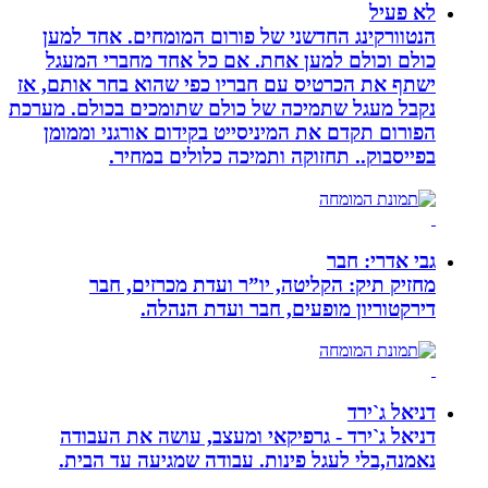
לא פעיל
הנטוורקינג החדשני של פורום המומחים. אחד למען
כולם וכולם למען אחת. אם כל אחד מחברי המעגל
ישתף את הכרטיס עם חבריו כפי שהוא בחר אותם, אז
נקבל מעגל שתמיכה של כולם שתומכים בכולם. מערכת
הפורום תקדם את המיניסייט בקידום אורגני וממומן
בפייסבוק.. תחזוקה ותמיכה כלולים במחיר.
גבי אדרי: חבר
מחזיק תיק: הקליטה, יו”ר ועדת מכרזים, חבר
דירקטוריון מופעים, חבר ועדת הנהלה.
דניאל ג`ירד
דניאל ג`ירד - גרפיקאי ומעצב, עושה את העבודה
נאמנה,בלי לעגל פינות. עבודה שמגיעה עד הבית.