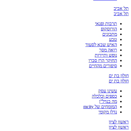
יב
יב
תרבות ופנאי
הורוסקופ
מתכונים
טבע
האיש שבא לסעוד
רואה מסך
נופש ותיירות
החוקר הרז סברו
סיפורים מהחיים
בת ים
בת ים
עשינו עסק
כספים וכלכלה
מה בנדל”ן
המומחים של mcity
נדלן מקומי
לציון
לציון