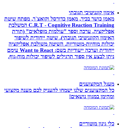
אימון קוגניטיבי תגובתי
מאמן כושר בכיר, מאמן כדורסל וקואצ`ר, מפתח שיטת
C.R.T - Cognitive Reaction Training המשלבת
אפליקציה, ערכה וספר ”עולמות מופלאים” (תורת
האימון הקוגניטיבי תגובתי). שיטה ייחודית לשיפור
יכולות מוחיות-מוטוריות. השיטה משולבת אפליקציה
ייחודית וערכה ייעודיות בשם: Want to React עימם
ניתן לבצע אין ספור תרגילים לשיפור יכולות מוח-גוף.
מעגל המקצוענים
כל המקצוענים שלנו ישמחו להעניק לכם מענה מקצועי
ומהימן במגוון נושאים!
כלי גינון מוטוריים