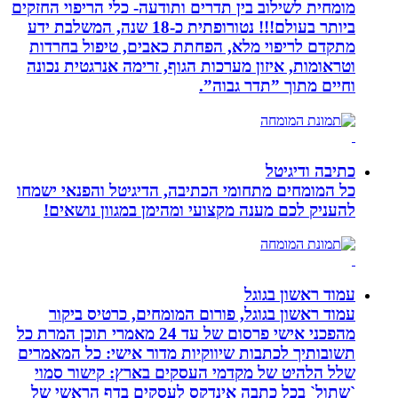
מומחית לשילוב בין תדרים ותודעה- כלי הריפוי החזקים
ביותר בעולם!!! נטורופתית כ-18 שנה, המשלבת ידע
מתקדם לריפוי מלא, הפחתת כאבים, טיפול בחרדות
וטראומות, איזון מערכות הגוף, זרימה אנרגטית נכונה
וחיים מתוך ”תדר גבוה”.
כתיבה ודיגיטל
כל המומחים מתחומי הכתיבה, הדיגיטל והפנאי ישמחו
להעניק לכם מענה מקצועי ומהימן במגוון נושאים!
עמוד ראשון בגוגל
עמוד ראשון בגוגל, פורום המומחים, כרטיס ביקור
מהפכני אישי פרסום של עד 24 מאמרי תוכן המרת כל
תשובותיך לכתבות שיווקיות מדור אישי: כל המאמרים
שלל הלהיט של מקדמי העסקים בארץ: קישור סמוי
`שתול` בכל כתבה אינדקס לעסקים בדף הראשי של