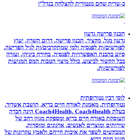
ב-‏שרית שחם מנטורית להצלחה בנדל”ן‏
תכנון פרישה גדעון
גדעון מגל, מקציר, תכנון פרישה, דרום השרון, יעוץ
לפורשים/ות לפנסיה ולמי שמתקרבים/ות לגיל הפרישה,
סיוע בהבנת האפשרויות לפנסיה, בחירה ביניהן, ועזרה
בכל הקשור לביצוע, כולל מיצוי הטבות המס המגיעות
לפורשים/ות.
לוסי רבין נטורופתית
נטורופתית, מאמנת לאורח חיים בריא, תושבת אשדוד.
בעלת Coach4Health, Coach4health הינה חברה
העוסקת באורח חיים בריא ומספקת מגוון רחב של
שירותים ומוצרים לאנשים, ארגונים ומוסדות,
המבקשים לשפר את איכות חייהם ולאמץ עקרונות של
סגנון חיים בריא.