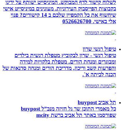
לשלוח קישור לדף המבוקש. המיניסייט ישותף על ידינו
בקבוצות הפייסבוק העירוניות. מעונינים במיניסייט אישי
שיחשוף את כל הקמפיין שלכם ב 14 קישורים? פנוי
אלי באישי. 0526626700
טיפול רגשי שרון
טיפול רגשי - שרון לבקוביץ מטפלת רגשית בילדים
ומבוגרים ומנחת הורים. מטפלת בלקויות למידה
והפרעות קשב וריכוז, מדריכת הורים ומנחה סדנאות של
הכנה לכיתה א`.
תל אביב buypost
כל מאמרי התוכן שך גל חזיזה מנכ”ל buypost
שפורסמו באתר תל אביב ברשת mcity