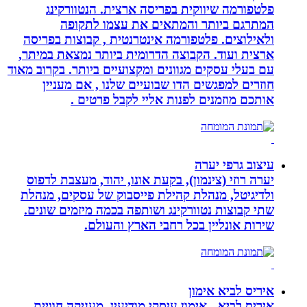
פלטפורמה שיווקית בפריסה ארצית. הנטוורקינג
המתרגם ביותר והמתאים את עצמו לתקופה
ולאילוצים. פלטפורמה אינטרנטית , קבוצות בפריסה
ארצית ועוד. הקבוצה הדרומית ביותר נמצאת במיתר,
עם בעלי עסקים מגוונים ומקצועיים ביותר. בקרוב מאוד
חוזרים למפגשים הדו שבועיים שלנו , אם מעניין
אותכם מוזמנים לפנות אליי לקבל פרטים .
עיצוב גרפי יערה
יערה רוזי (צינמון), בקעת אונו, יהוד, מעצבת לדפוס
ולדיגיטל, מנהלת קהילת פייסבוק של עסקים, מנהלת
שתי קבוצות נטוורקינג ושותפה בכמה מיזמים שונים.
שירות אונליין בכל רחבי הארץ והעולם.
איריס לביא אימון
איריס לביא - אימון עיסקי מודיעין. מעניקה חוויית