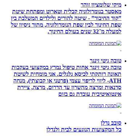
מיקי שלומציון זוהר
מאסטר בנומרולוגיה קבלית וטארוט ומפתחת שיטת
”קוד החיבור” - שיטה להורים ולילדים המשלבת בין
שפת החינוך לבין שפת הנומרולוגיה, מתוך ניסיון של
למעלה מ־32 שנים בעולם החינוך.
טובה גיטי זינגר
טובה גיטי זינגר אחות טיפול נמרץ במקצועי בעקבות
תאונה רותקתי לכיסא גלגלים. אני מומחית לשיטת
ATH- ליווי לריפוי עצמי (פרטני או קבוצתי), מנחה
סדנאות ומרצה מהשרון עד הדרום, מרצה, ציירת
אינטואיטיבית עובדת גם בזום
סובב נדלן
כל המקצועות הנוגעים לבית ולנדלן