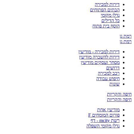
דירות למכירה
הבתים הפתוחים
נדלן מקומי
כל הדילים
הוסף בית פתוח
ן
ן
דירות למכירה - מודיעין
דירות להשכרה מודיעין
מסחר ועסקים מודיעין
דרושים
רכב למכירה
חיפוש עבודה
שונות
והקריות
והקריות
מודיעין אחת
פורום המומחים F
רשת mcity - דף
נדלן מקומי השפלה