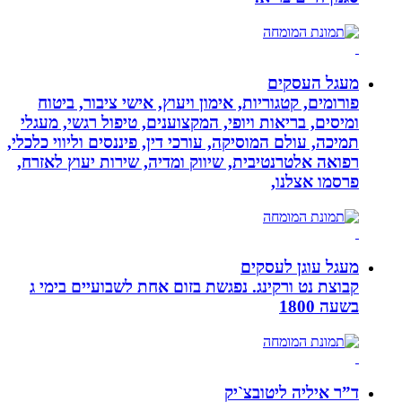
מעגל העסקים
פורומים, קטגוריות, אימון ויעוץ, אישי ציבור, ביטוח
ומיסים, בריאות ויופי, המקצוענים, טיפול רגשי, מעגלי
תמיכה, עולם המוסיקה, עורכי דין, פיננסים וליווי כלכלי,
רפואה אלטרנטיבית, שיווק ומדיה, שירות יעוץ לאזרח,
פרסמו אצלנו,
מעגל עוגן לעסקים
קבוצת נט ורקינג. נפגשת בזום אחת לשבועיים בימי ג
בשעה 1800
ד”ר איליה ליטובצ`יק