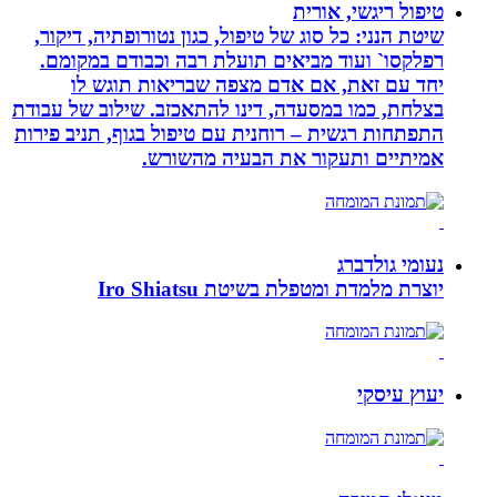
טיפול ריגשי, אורית
שיטת הנני: כל סוג של טיפול, כגון נטורופתיה, דיקור,
רפלקסו` ועוד מביאים תועלת רבה וכבודם במקומם.
יחד עם זאת, אם אדם מצפה שבריאות תוגש לו
בצלחת, כמו במסעדה, דינו להתאכזב. שילוב של עבודת
התפתחות רגשית – רוחנית עם טיפול בגוף, תניב פירות
אמיתיים ותעקור את הבעיה מהשורש.
נעומי גולדברג
יוצרת מלמדת ומטפלת בשיטת Iro Shiatsu
יעוץ עיסקי