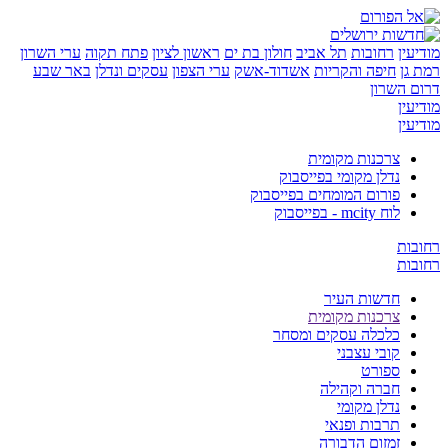
ן
רחובות
תל אביב
חולון בת ים
ראשון לציון
פתח תקוה
ערי השרון
ן
חיפה והקריות
אשדוד-אשק
ערי הצפון
עסקים ונדלן
באר שבע
השרון
ן
ן
צרכנות מקומית
נדלן מקומי בפייסבוק
פורום המומחים בפייסבוק
לוח mcity - בפייסבוק
ת
ת
חדשות העיר
צרכנות מקומית
כלכלה עסקים ומסחר
קובי עצבני
ספורט
חברה וקהילה
נדלן מקומי
תרבות ופנאי
זמזום הדבורה