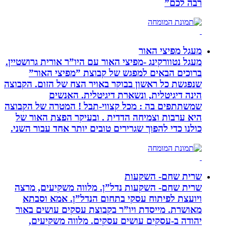
רבה לכם”
מעגל מפיצי האור
מעגל נטוורקינג -מפיצי האור עם היו”ר אורית גרושטיין.
ברוכים הבאים למפגש של קבוצת ”מפיצי האור”
שנפגשת כל ראשון בבוקר באויר הצח של הזום. הקבוצה
הינה דיגיטלית, ונשארת דיגיטלית. האנשים
שמשתתפים בה : מכל קצווי-תבל ! המטרה של הקבוצה
היא ערבות וצמיחה הדדית . ובעיקר הפצת האור של
כולנו כדי להפוך שגרירים טובים יותר אחד עבור השני.
שרית שחם- השקעות
שרית שחם- השקעות נדל”ן. מלווה משקיעים, מרצה
ויועצת לפיתוח עסקי בתחום הנדל”ן. אמא וסבתא
מאושרת. ‏מייסדת ויו”ר בקבוצת עסקים עושים באור
יהודה‏ ב-‏עסקים עושים עסקים‏. ‏מלווה משקיעים,