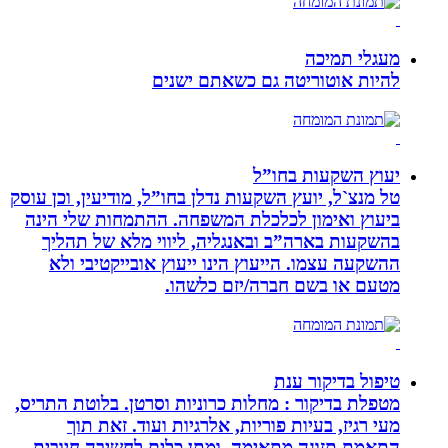
מעגלי תמיכה
להיות אוטוריטה גם כשאתם ישנים
יעוץ השקעות בחו”ל
טל מנצ`ל, יועץ השקעות נדלן בחו”ל, מודיעין, וכן עוסק
ביעוץ ואימון לכלכלת המשפחה. ההתמחות שלי הינה
בהשקעות בארה”ב ובאנגליה, ליווי מלא של תהליך
ההשקעה עצמו. הייעוץ הינו ייעוץ אובייקטיבי ולא
מטעם או בשם חברה/יזם כלשהו.
טיפול בדיקור ענת
מטפלת בדיקור : מחלות כרוניות וסרטן. בלוטת התריס,
מעי רגיז, בעיות פוריות, אלרגיות ועוד. זאת תוך
התאמת תזונה מתאימה, ומתן כלים לחשיבה חיובית.