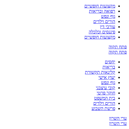
מקצועות חופשיים
רפואה ובריאות
גוף ונפש
הורים וילדים
עורכי דין
פיננסים וכלכלה
מקצועות חופשיים
קוה
קוה
יחסים
בריאות
קלינאות תקשורת
יעוץ אישי
גוף ונפש
קובי עיצבני
חוקר פרטי
בית המשפט
הורים וילדים
פרשת השבוע
שרון
שרון