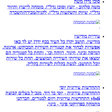
סוכן נדלן משה
משה סלהוב - יועץ וסוכן נדל”ן, מומחה לייעוץ ותיווך
נדל”ן, שיווק והשקעות נדל”ן, לקניה/מכירה/השכרה
עיריית מודיעין
מודיעין. תושב יקר! כל העיר בכף ידך! יש לך כאן
אפשרות לבחור את קטגורית השירות המבוקש: ארנונה,
הנדסה ובינוי, חינוך, רווחה וכו`, ותחת כל קטגוריה הם
ימצאו את שירותי העירייה המוצעים. תחת כל שירות
יוכל התושב: לגשת בקלות לשירות בקליק.
התחדשות עירונית יוסי
התחדשות עירונית - יוסי בר דוד, מנכ״ל בעלים קבוצת
ybdi התחדשות עירונית ויזום למגורים. חברתנו
מתמחה בפרויקטי פינוי - בינוי.