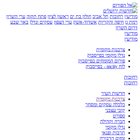
ן
רחובות
תל אביב
חולון בת ים
ראשון לציון
פתח תקוה
ערי השרון
ן
חיפה והקריות
אשדוד-אשק
ערי הצפון
עסקים ונדלן
באר שבע
השרון
ן
ן
צרכנות מקומית
נדלן מקומי בפייסבוק
פורום המומחים בפייסבוק
לוח mcity - בפייסבוק
ת
ת
חדשות העיר
צרכנות מקומית
כלכלה עסקים ומסחר
קובי עצבני
ספורט
חברה וקהילה
נדלן מקומי
תרבות ופנאי
זמזום הדבורה