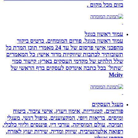
בזום מכל מקום .
עמוד ראשון בגוגל
עמוד ראשון בגוגל, פורום המומחים, כרטיס ביקור
מהפכני אישי פרסום של עד 24 מאמרי תוכן המרת כל
תשובותיך לכתבות שיווקיות מדור אישי: כל המאמרים
שלל הלהיט של מקדמי העסקים בארץ: קישור סמוי
`שתול` בכל כתבה אינדקס לעסקים בדף הראשי של
Mcity
מעגל העסקים
פורומים, קטגוריות, אימון ויעוץ, אישי ציבור, ביטוח
ומיסים, בריאות ויופי, המקצוענים, טיפול רגשי, מעגלי
תמיכה, עולם המוסיקה, עורכי דין, פיננסים וליווי כלכלי,
רפואה אלטרנטיבית, שיווק ומדיה, שירות יעוץ לאזרח,