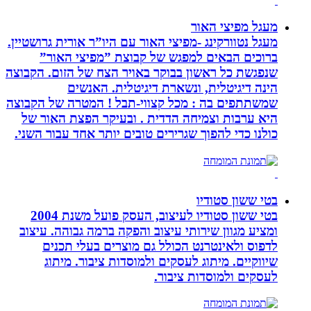
מעגל מפיצי האור
מעגל נטוורקינג -מפיצי האור עם היו”ר אורית גרושטיין.
ברוכים הבאים למפגש של קבוצת ”מפיצי האור”
שנפגשת כל ראשון בבוקר באויר הצח של הזום. הקבוצה
הינה דיגיטלית, ונשארת דיגיטלית. האנשים
שמשתתפים בה : מכל קצווי-תבל ! המטרה של הקבוצה
היא ערבות וצמיחה הדדית . ובעיקר הפצת האור של
כולנו כדי להפוך שגרירים טובים יותר אחד עבור השני.
בטי ששון סטודיו
בטי ששון סטודיו לעיצוב, העסק פועל משנת 2004
ומציע מגוון שירותי עיצוב והפקה ברמה גבוהה. עיצוב
לדפוס ולאינטרנט הכולל גם מוצרים בעלי תכנים
שיווקיים. מיתוג לעסקים ולמוסדות ציבור. מיתוג
לעסקים ולמוסדות ציבור.