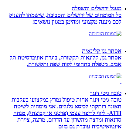
מעגל ירושלים והשפלה
כל המומחים של ירושלים והסביבה, שישמחו להעניק
לכם מענה מקצועי ומהימן במגוון נושאים!
אסתר גנן קלינאית
אסתר גנן, קלינאית תקשורת, בוגרת אוניברסיטת תל
אביב. מטפלת בתחומי לקות שפה ותקשורת.
טובה גיטי זינגר
טובה גיטי זינגר אחות טיפול נמרץ במקצועי בעקבות
תאונה רותקתי לכיסא גלגלים. אני מומחית לשיטת
ATH- ליווי לריפוי עצמי (פרטני או קבוצתי), מנחה
סדנאות ומרצה מהשרון עד הדרום, מרצה, ציירת
אינטואיטיבית עובדת גם בזום