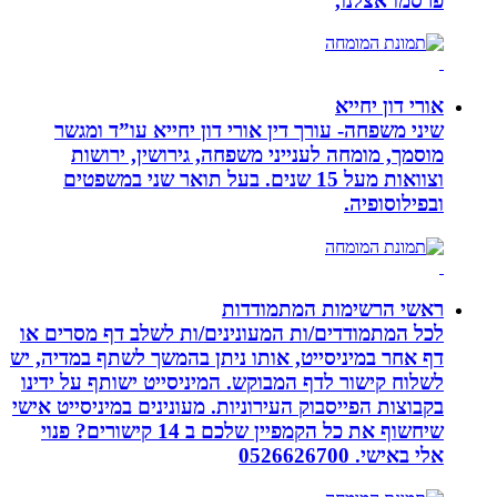
פרסמו אצלנו,
אורי דון יחייא
שיני משפחה- עורך דין אורי דון יחייא עו”ד ומגשר
מוסמך, מומחה לענייני משפחה, גירושין, ירושות
וצוואות מעל 15 שנים. בעל תואר שני במשפטים
ובפילוסופיה.
ראשי הרשימות המתמודדות
לכל המתמודדים/ות המעונינים/ות לשלב דף מסרים או
דף אחר במיניסייט, אותו ניתן בהמשך לשתף במדיה, יש
לשלוח קישור לדף המבוקש. המיניסייט ישותף על ידינו
בקבוצות הפייסבוק העירוניות. מעונינים במיניסייט אישי
שיחשוף את כל הקמפיין שלכם ב 14 קישורים? פנוי
אלי באישי. 0526626700