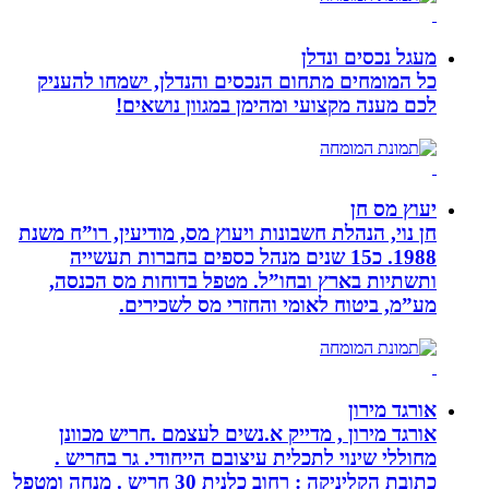
מעגל נכסים ונדלן
כל המומחים מתחום הנכסים והנדלן, ישמחו להעניק
לכם מענה מקצועי ומהימן במגוון נושאים!
יעוץ מס חן
חן נוי, הנהלת חשבונות ויעוץ מס, מודיעין, רו”ח משנת
1988. כ15 שנים מנהל כספים בחברות תעשייה
ותשתיות בארץ ובחו”ל. מטפל בדוחות מס הכנסה,
מע”מ, ביטוח לאומי והחזרי מס לשכירים.
אורגד מירון
אורגד מירון , מדייק א.נשים לעצמם .חריש מכוונן
מחוללי שינוי לתכלית עיצובם הייחודי. גר בחריש .
כתובת הקליניקה : רחוב כלנית 30 חריש . מנחה ומטפל