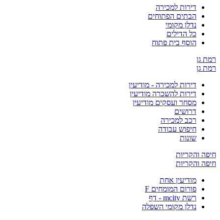
דירות למכירה
הבתים הפתוחים
נדלן מקומי
כל הדילים
הוסף בית פתוח
ן
ן
דירות למכירה - מודיעין
דירות להשכרה מודיעין
מסחר ועסקים מודיעין
דרושים
רכב למכירה
חיפוש עבודה
שונות
והקריות
והקריות
מודיעין אחת
פורום המומחים F
רשת mcity - דף
נדלן מקומי השפלה