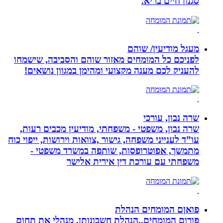
סגנון חיים בריא.
מעגל מודיעין/ שוהם
לפניכם כל המומחים מאזור שוהם והסביבה, שישמחו
להעניק לכם מענה מקצועי ומהימן במגוון נושאים!
שרה נבון, עורכי
שרה נבון, משפטי - משפחתי, מודיעין מכבים רעות,
עו”ד לענייני משפחה, גישור ,צוואות וירושות, ייפוי כוח
מתמשך, אפוטרופסות, שותפה במשרד משפטי -
משפחתי עם עורכת דין אירית אלישר
פואןם המומחים הנהלת
פורום המומחים.,הנהלת חשבונותן, מנהלי את תחום