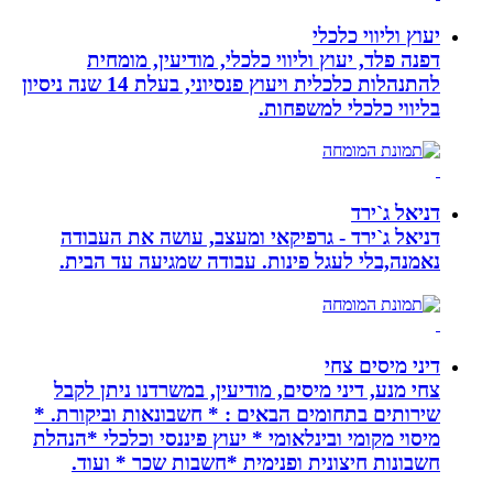
יעוץ וליווי כלכלי
דפנה פלד, יעוץ וליווי כלכלי, מודיעין, מומחית
להתנהלות כלכלית ויעוץ פנסיוני, בעלת 14 שנה ניסיון
בליווי כלכלי למשפחות.
דניאל ג`ירד
דניאל ג`ירד - גרפיקאי ומעצב, עושה את העבודה
נאמנה,בלי לעגל פינות. עבודה שמגיעה עד הבית.
דיני מיסים צחי
צחי מנע, דיני מיסים, מודיעין, במשרדנו ניתן לקבל
שירותים בתחומים הבאים : * חשבונאות וביקורת. *
מיסוי מקומי ובינלאומי * יעוץ פיננסי וכלכלי *הנהלת
חשבונות חיצונית ופנימית *חשבות שכר * ועוד.