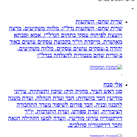
שרית שחם- השקעות
שרית שחם- השקעות נדל”ן. מלווה משקיעים, מרצה
ויועצת לפיתוח עסקי בתחום הנדל”ן. אמא וסבתא
מאושרת. ‏מייסדת ויו”ר בקבוצת עסקים עושים באור
יהודה‏ ב-‏עסקים עושים עסקים‏. ‏מלווה משקיעים,
ב-‏שרית שחם מנטורית להצלחה בנדל”ן‏
אלי סבח
סגן ראש העיר. מחזיק תיק: שיכון ותשתיות. עירוני
מודיעין חבר בוועדות: חבר ועדת הנהלה, ועדת משנה
לתכנון ובניה, חבר פורום לשיפור מערך התחבורה
הציבורית, ועדת ספורט, ועדת התנדבות, יו”ר
דירקטוריון עירוני מודיעין, וועדה למען הקהילה הגאה
וחבר דירקטוריון סחלבים.