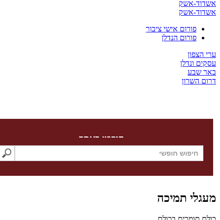
ד-אשק
ד-אשק
פורום אישי ציבור
פורום הנדלן
צפון
 ונדלן
שבע
השרון
חיפוש באתר
לי תמיכה
תומכים בכולם