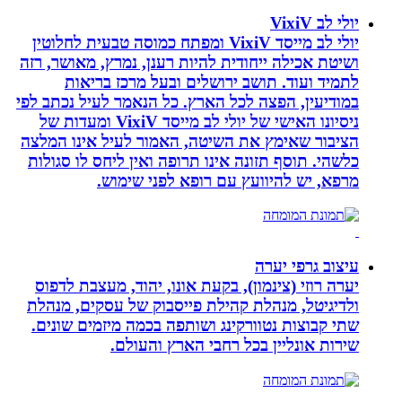
יולי לב VixiV
יולי לב מייסד VixiV ומפתח כמוסה טבעית לחלוטין
ושיטת אכילה ייחודית להיות רענן, נמרץ, מאושר, רזה
לתמיד ועוד. תושב ירושלים ובעל מרכז בריאות
במודיעין, הפצה לכל הארץ. כל הנאמר לעיל נכתב לפי
ניסיונו האישי של יולי לב מייסד VixiV ומעדות של
הציבור שאימץ את השיטה, האמור לעיל אינו המלצה
כלשהי. תוסף תזונה אינו תרופה ואין ליחס לו סגולות
מרפא, יש להיוועץ עם רופא לפני שימוש.
עיצוב גרפי יערה
יערה רוזי (צינמון), בקעת אונו, יהוד, מעצבת לדפוס
ולדיגיטל, מנהלת קהילת פייסבוק של עסקים, מנהלת
שתי קבוצות נטוורקינג ושותפה בכמה מיזמים שונים.
שירות אונליין בכל רחבי הארץ והעולם.