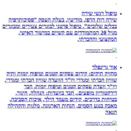
טיפול רגשי שירה
שירה רות הרפז, מודיעין, בעלת העסק ”פסיכותרפיה
בכלים שלובים”. טיפול פרטני לבוגרים צעירים ומבוגרים
מגיל 20 המתמודדים עם קשיים במישור האישי,
המקצועי והחברתי.
אור גרינפלד
מחזיק תיקים: קידום עסקים קטנים וטיפוח יזמות ותיק
שוויון חברתי ומגדרי ויו”ר הוועדה שוויון חברתי ומגדרי,
ויו”ר וועדת עסקים קטנים וטיפוח יזמות, חבר
דירקטוריון מופעים., חבר בוועדות: הנהלה, חינוך,
בטיחות בדרכים, קידום מעמד הילד, איכות הסביבה,
מאבק בנגע הסמים, הנחות הארנונה, מלגות והקהילה
הגאה