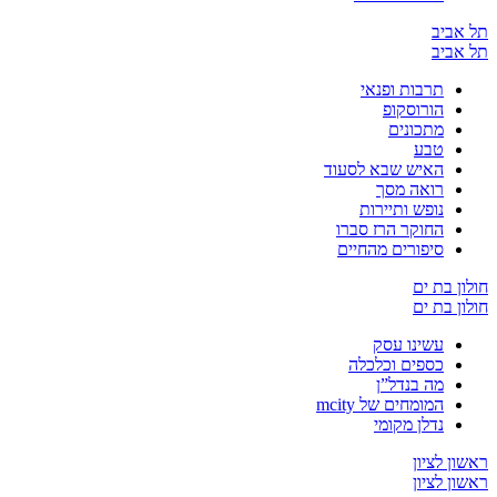
יב
יב
תרבות ופנאי
הורוסקופ
מתכונים
טבע
האיש שבא לסעוד
רואה מסך
נופש ותיירות
החוקר הרז סברו
סיפורים מהחיים
בת ים
בת ים
עשינו עסק
כספים וכלכלה
מה בנדל”ן
המומחים של mcity
נדלן מקומי
לציון
לציון