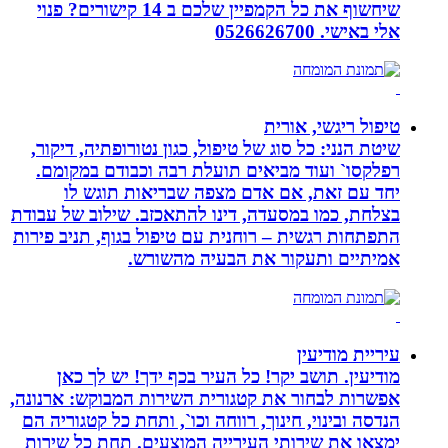
שיחשוף את כל הקמפיין שלכם ב 14 קישורים? פנוי
אלי באישי. 0526626700
טיפול ריגשי, אורית
שיטת הנני: כל סוג של טיפול, כגון נטורופתיה, דיקור,
רפלקסו` ועוד מביאים תועלת רבה וכבודם במקומם.
יחד עם זאת, אם אדם מצפה שבריאות תוגש לו
בצלחת, כמו במסעדה, דינו להתאכזב. שילוב של עבודת
התפתחות רגשית – רוחנית עם טיפול בגוף, תניב פירות
אמיתיים ותעקור את הבעיה מהשורש.
עיריית מודיעין
מודיעין. תושב יקר! כל העיר בכף ידך! יש לך כאן
אפשרות לבחור את קטגורית השירות המבוקש: ארנונה,
הנדסה ובינוי, חינוך, רווחה וכו`, ותחת כל קטגוריה הם
ימצאו את שירותי העירייה המוצעים. תחת כל שירות