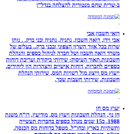
ב-‏שרית שחם מנטורית להצלחה בנדל”ן‏
רואי חשבון אבי
אבי וידן, רואה חשבון, נתניה, נתניה ובני ברק. . נותן
שרות בכל אזור השרון הצפוני ובבני ברק.. בעלים של
משרד רואה חשבון ושל חברה לניהול כספים והנהלת
חשבונות.תאור העיסוק: שירותי ביקורת ועריכת דוחות
כספיים לחברות, דוחות אישיים והצהרות הון ליחידים,
ייעוץ מס וייצוג מול רשויות המס, שירותי הנהלת
חשבונות, שירותי חשבות שכר.
יעוץ מס חן
חן נוי, הנהלת חשבונות ויעוץ מס, מודיעין, רו”ח משנת
1988. כ15 שנים מנהל כספים בחברות תעשייה
ותשתיות בארץ ובחו”ל. מטפל בדוחות מס הכנסה,