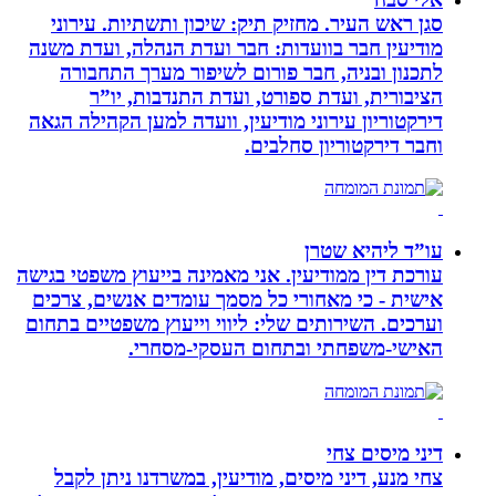
סגן ראש העיר. מחזיק תיק: שיכון ותשתיות. עירוני
מודיעין חבר בוועדות: חבר ועדת הנהלה, ועדת משנה
לתכנון ובניה, חבר פורום לשיפור מערך התחבורה
הציבורית, ועדת ספורט, ועדת התנדבות, יו”ר
דירקטוריון עירוני מודיעין, וועדה למען הקהילה הגאה
וחבר דירקטוריון סחלבים.
עו”ד ליהיא שטרן
עורכת דין ממודיעין. אני מאמינה בייעוץ משפטי בגישה
אישית - כי מאחורי כל מסמך עומדים אנשים, צרכים
וערכים. השירותים שלי: ליווי וייעוץ משפטיים בתחום
האישי-משפחתי ובתחום העסקי-מסחרי.
דיני מיסים צחי
צחי מנע, דיני מיסים, מודיעין, במשרדנו ניתן לקבל