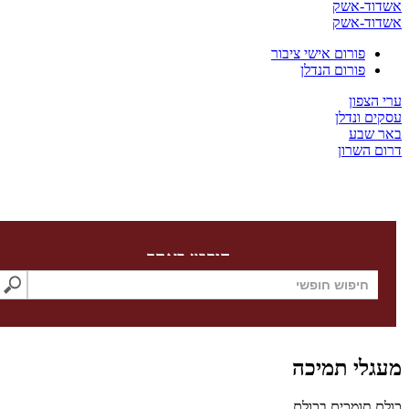
ד-אשק
ד-אשק
פורום אישי ציבור
פורום הנדלן
צפון
 ונדלן
שבע
השרון
חיפוש באתר
לי תמיכה
תומכים בכולם