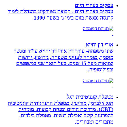
עסקים בצהרי היום
עסקים בצהרי היום - קבוצת נטוורקינג בהנהלת לימור
קרנסה נפגשת בזום בימי ג` בשעה 1300
אורי דון יחייא
שיני משפחה- עורך דין אורי דון יחייא עו”ד ומגשר
מוסמך, מומחה לענייני משפחה, גירושין, ירושות
וצוואות מעל 15 שנים. בעל תואר שני במשפטים
ובפילוסופיה.
מטפלת קוגניטיבית תגל
תגל זילברמן, מודיעין, מטפלת התנהגותית קוגניטיבית
(CBT). מדריכת הורים ומנחת קבוצות. מומחית
להפרעות קשב ואכילה רגשית. מטפלת בילדים,
מתבגרים ומבוגרים.