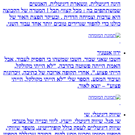
הינה דיגיטלית, ונשארת דיגיטלית. האנשים
שמשתתפים בה : מכל קצווי-תבל ! המטרה של הקבוצה
היא ערבות וצמיחה הדדית . ובעיקר הפצת האור של
כולנו כדי להפוך שגרירים טובים יותר אחד עבור השני.
ירון אנטניר
חשבו שאני שבור. חשבו שמשהו בי הפסיק לעבוד. אבל
האמת הייתה פשוטה בהרבה, ”לא הייתי מקולקל,
הייתי פצוע.”. אחרי תקופה ארוכה של כתיבה, זיכרונות
ועיבוד המסע, הספר שלי ”לא הייתי מקולקל, הייתי
פצוע” – יוצא לאור.
שיווק דיגיטלי, שי
שי סגל, שיווק דיגיטלי, ייעוץ, ליווי ובנייה של מערכי
שיווק דיגיטליים לעסק כולל קופירייטינג, משפך שיווקי,
קמפיין ממומן ותכנון מסע לקוח. הסיבה שבגללה קמפיין