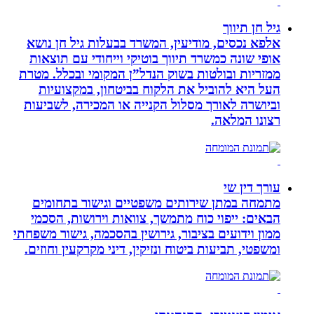
גיל חן תיווך
אלפא נכסים, מודיעין, המשרד בבעלות גיל חן נושא
אופי שונה כמשרד תיווך בוטיקי וייחודי עם תוצאות
ממזריות ובולטות בשוק הנדל”ן המקומי ובכלל. מטרת
העל היא להוביל את הלקוח בביטחון, במקצועיות
וביושרה לאורך מסלול הקנייה או המכירה, לשביעות
רצונו המלאה.
עורך דין שי
מתמחה במתן שירותים משפטיים וגישור בתחומים
הבאים: ייפוי כוח מתמשך, צוואות וירושות, הסכמי
ממון וידועים בציבור, גירושין בהסכמה, גישור משפחתי
ומשפטי, תביעות ביטוח ונזיקין, דיני מקרקעין וחוזים.