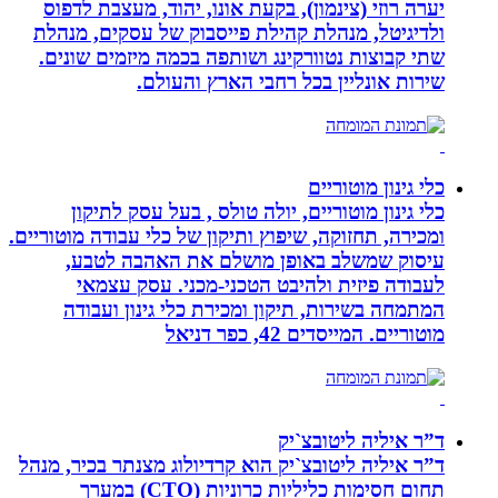
יערה רוזי (צינמון), בקעת אונו, יהוד, מעצבת לדפוס
ולדיגיטל, מנהלת קהילת פייסבוק של עסקים, מנהלת
שתי קבוצות נטוורקינג ושותפה בכמה מיזמים שונים.
שירות אונליין בכל רחבי הארץ והעולם.
כלי גינון מוטוריים
כלי גינון מוטוריים, יולה טולס , בעל עסק לתיקון
ומכירה, תחזוקה, שיפוץ ותיקון של כלי עבודה מוטוריים.
עיסוק שמשלב באופן מושלם את האהבה לטבע,
לעבודה פיזית ולהיבט הטכני-מכני. עסק עצמאי
המתמחה בשירות, תיקון ומכירת כלי גינון ועבודה
מוטוריים. המייסדים 42, כפר דניאל
ד”ר איליה ליטובצ`יק
ד”ר איליה ליטובצ`יק הוא קרדיולוג מצנתר בכיר, מנהל
תחום חסימות כליליות כרוניות (CTO) במערך