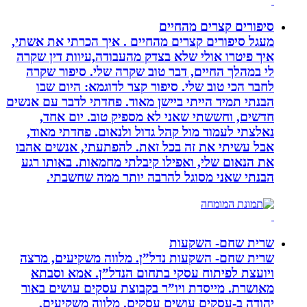
סיפורים קצרים מהחיים
מעגל סיפורים קצרים מהחיים . איך הכרתי את אשתי,
איך פיטרו אולי שלא בצדק מהעבודה,עיוות דין שקרה
לי במהלך החיים, דבר טוב שקרה שלי. סיפור שקרה
לחבר הכי טוב שלי. סיפור קצר לדוגמא: היום שבו
הבנתי תמיד הייתי ביישן מאוד. פחדתי לדבר עם אנשים
חדשים, וחששתי שאני לא מספיק טוב. יום אחד,
נאלצתי לעמוד מול קהל גדול ולנאום. פחדתי מאוד,
אבל עשיתי את זה בכל זאת. להפתעתי, אנשים אהבו
את הנאום שלי, ואפילו קיבלתי מחמאות. באותו רגע
הבנתי שאני מסוגל להרבה יותר ממה שחשבתי.
שרית שחם- השקעות
שרית שחם- השקעות נדל”ן. מלווה משקיעים, מרצה
ויועצת לפיתוח עסקי בתחום הנדל”ן. אמא וסבתא
מאושרת. ‏מייסדת ויו”ר בקבוצת עסקים עושים באור
יהודה‏ ב-‏עסקים עושים עסקים‏. ‏מלווה משקיעים,