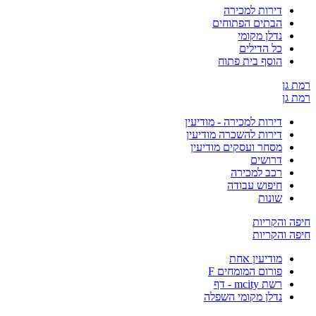
דירות למכירה
הבתים הפתוחים
נדלן מקומי
כל הדילים
הוסף בית פתוח
ן
ן
דירות למכירה - מודיעין
דירות להשכרה מודיעין
מסחר ועסקים מודיעין
דרושים
רכב למכירה
חיפוש עבודה
שונות
והקריות
והקריות
מודיעין אחת
פורום המומחים F
רשת mcity - דף
נדלן מקומי השפלה