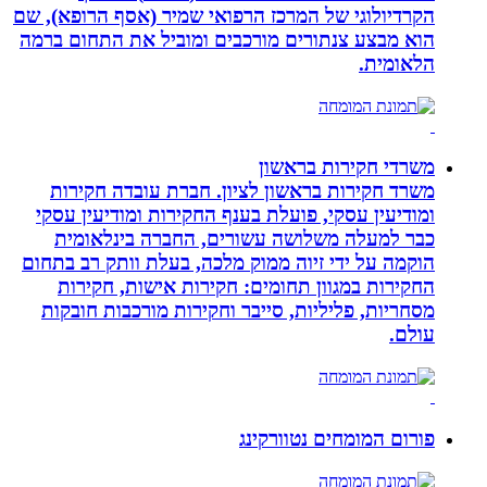
הקרדיולוגי של המרכז הרפואי שמיר (אסף הרופא), שם
הוא מבצע צנתורים מורכבים ומוביל את התחום ברמה
הלאומית.
משרדי חקירות בראשון
משרד חקירות בראשון לציון. חברת עובדה חקירות
ומודיעין עסקי, פועלת בענף החקירות ומודיעין עסקי
כבר למעלה משלושה עשורים, החברה בינלאומית
הוקמה על ידי זיוה ממוק מלכה, בעלת וותק רב בתחום
החקירות במגוון תחומים: חקירות אישות, חקירות
מסחריות, פליליות, סייבר וחקירות מורכבות חובקות
עולם.
פורום המומחים נטוורקינג