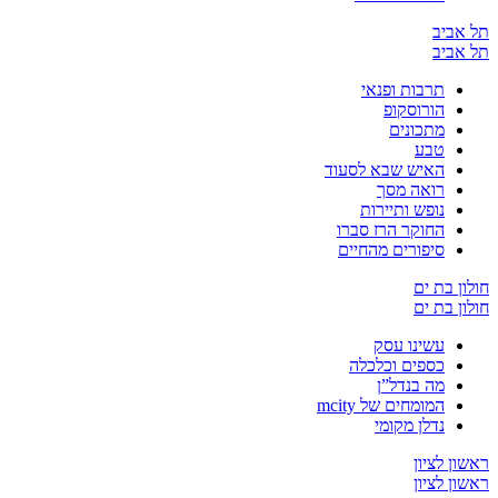
יב
יב
תרבות ופנאי
הורוסקופ
מתכונים
טבע
האיש שבא לסעוד
רואה מסך
נופש ותיירות
החוקר הרז סברו
סיפורים מהחיים
בת ים
בת ים
עשינו עסק
כספים וכלכלה
מה בנדל”ן
המומחים של mcity
נדלן מקומי
לציון
לציון