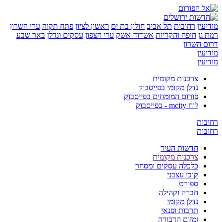
ן
רחובות
תל אביב
חולון בת ים
ראשון לציון
פתח תקוה
ערי השרון
ן
חיפה והקריות
אשדוד-אשק
ערי הצפון
עסקים ונדלן
באר שבע
השרון
ן
ן
צרכנות מקומית
נדלן מקומי בפייסבוק
פורום המומחים בפייסבוק
לוח mcity - בפייסבוק
ת
ת
חדשות העיר
צרכנות מקומית
כלכלה עסקים ומסחר
קובי עצבני
ספורט
חברה וקהילה
נדלן מקומי
תרבות ופנאי
זמזום הדבורה