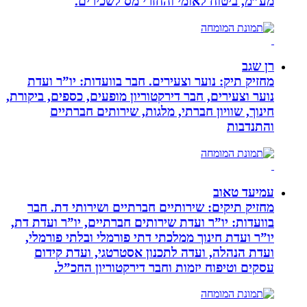
מע”מ, ביטוח לאומי והחזרי מס לשכירים.
רן שגב
מחזיק תיק: נוער וצעירים. חבר בוועדות: יו”ר ועדת
נוער וצעירים, חבר דירקטוריון מופעים, כספים, ביקורת,
חינוך, שוויון חברתי, מלגות, שירותים חברתיים
והתנדבות
עמיעד טאוב
מחזיק תיקים: שירותיים חברתיים ושירותי דת. חבר
בוועדות: יו”ר ועדת שירותים חברתיים, יו”ר ועדת דת,
יו”ר ועדת חינוך ממלכתי דתי פורמלי ובלתי פורמלי,
ועדת הנהלה, ועדה לתכנון אסטרטגי, ועדת קידום
עסקים וטיפוח יזמות וחבר דירקטוריון החכ”ל.