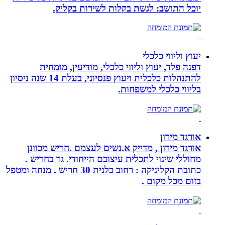
יוכל התושב: לגשת בקלות לשירות בקליק.
יעוץ וליווי כלכלי
דפנה פלד, יעוץ וליווי כלכלי, מודיעין, מומחית
להתנהלות כלכלית ויעוץ פנסיוני, בעלת 14 שנה ניסיון
בליווי כלכלי למשפחות.
אורגד מירון
אורגד מירון , מדייק א.נשים לעצמם .חריש מכוונן
מחוללי שינוי לתכלית עיצובם הייחודי. גר בחריש .
כתובת הקליניקה : רחוב כלנית 30 חריש . מנחה ומטפל
בזום מכל מקום .