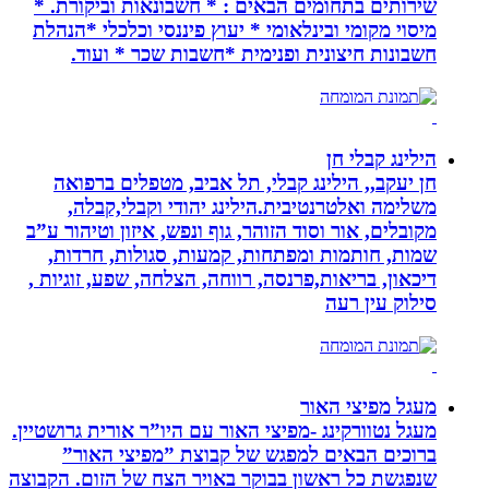
שירותים בתחומים הבאים : * חשבונאות וביקורת. *
מיסוי מקומי ובינלאומי * יעוץ פיננסי וכלכלי *הנהלת
חשבונות חיצונית ופנימית *חשבות שכר * ועוד.
הילינג קבלי חן
חן יעקב,, הילינג קבלי, תל אביב, מטפלים ברפואה
משלימה ואלטרנטיבית.הילינג יהודי וקבלי,קבלה,
מקובלים, אור וסוד הזוהר, גוף ונפש, איזון וטיהור ע”ב
שמות, חותמות ומפתחות, קמעות, סגולות, חרדות,
דיכאון, בריאות,פרנסה, רווחה, הצלחה, שפע, זוגיות ,
סילוק עין רעה
מעגל מפיצי האור
מעגל נטוורקינג -מפיצי האור עם היו”ר אורית גרושטיין.
ברוכים הבאים למפגש של קבוצת ”מפיצי האור”
שנפגשת כל ראשון בבוקר באויר הצח של הזום. הקבוצה