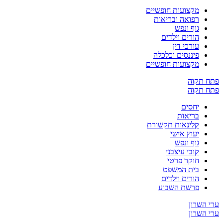
מקצועות חופשיים
רפואה ובריאות
גוף ונפש
הורים וילדים
עורכי דין
פיננסים וכלכלה
מקצועות חופשיים
קוה
קוה
יחסים
בריאות
קלינאות תקשורת
יעוץ אישי
גוף ונפש
קובי עיצבני
חוקר פרטי
בית המשפט
הורים וילדים
פרשת השבוע
שרון
שרון