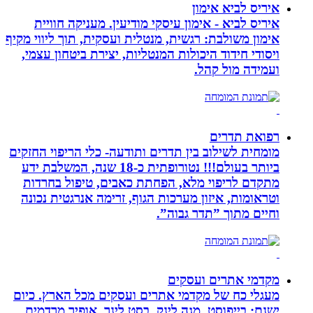
איריס לביא אימון
איריס לביא - אימון עיסקי מודיעין. מעניקה חוויית
אימון משולבת: רגשית, מנטלית ועסקית, תוך ליווי מקיף
ויסודי חידוד היכולות המנטליות, יצירת ביטחון עצמי,
ועמידה מול קהל.
רפואת תדרים
מומחית לשילוב בין תדרים ותודעה- כלי הריפוי החזקים
ביותר בעולם!!! נטורופתית כ-18 שנה, המשלבת ידע
מתקדם לריפוי מלא, הפחתת כאבים, טיפול בחרדות
וטראומות, איזון מערכות הגוף, זרימה אנרגטית נכונה
וחיים מתוך ”תדר גבוה”.
מקדמי אתרים ועסקים
מעגלי כח של מקדמי אתרים ועסקים מכל הארץ. כיום
ישנם: בייפוסט, מגה לינק, בסט לינר, אופיר מרדמים,