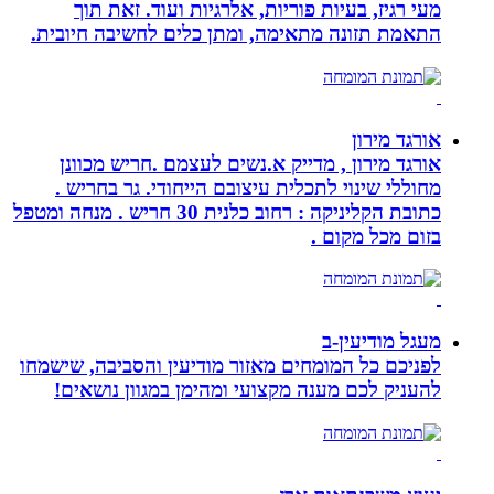
מעי רגיז, בעיות פוריות, אלרגיות ועוד. זאת תוך
התאמת תזונה מתאימה, ומתן כלים לחשיבה חיובית.
אורגד מירון
אורגד מירון , מדייק א.נשים לעצמם .חריש מכוונן
מחוללי שינוי לתכלית עיצובם הייחודי. גר בחריש .
כתובת הקליניקה : רחוב כלנית 30 חריש . מנחה ומטפל
בזום מכל מקום .
מעגל מודיעין-ב
לפניכם כל המומחים מאזור מודיעין והסביבה, שישמחו
להעניק לכם מענה מקצועי ומהימן במגוון נושאים!