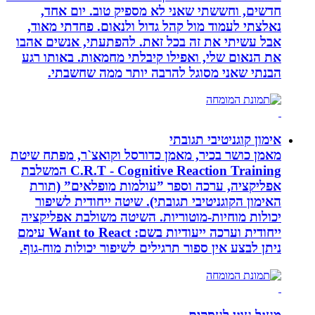
חדשים, וחששתי שאני לא מספיק טוב. יום אחד,
נאלצתי לעמוד מול קהל גדול ולנאום. פחדתי מאוד,
אבל עשיתי את זה בכל זאת. להפתעתי, אנשים אהבו
את הנאום שלי, ואפילו קיבלתי מחמאות. באותו רגע
הבנתי שאני מסוגל להרבה יותר ממה שחשבתי.
אימון קוגניטיבי תגובתי
מאמן כושר בכיר, מאמן כדורסל וקואצ`ר, מפתח שיטת
C.R.T - Cognitive Reaction Training המשלבת
אפליקציה, ערכה וספר ”עולמות מופלאים” (תורת
האימון הקוגניטיבי תגובתי). שיטה ייחודית לשיפור
יכולות מוחיות-מוטוריות. השיטה משולבת אפליקציה
ייחודית וערכה ייעודיות בשם: Want to React עימם
ניתן לבצע אין ספור תרגילים לשיפור יכולות מוח-גוף.