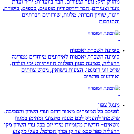
מחזיק תיק: נוער וצעירים. חבר בוועדות: יו”ר ועדת
נוער וצעירים, חבר דירקטוריון מופעים, כספים, ביקורת,
חינוך, שוויון חברתי, מלגות, שירותים חברתיים
והתנדבות
סימונה השכרת יאכטות
סימונה השכרת יאכטות לאירועים מיוחדים ממרינה
הרצליה, מציעה מגוון הפלגות חווייתיות: ימי הולדת,
שייט זוגי רומנטי, הצעות נישואין, גיבוש צוותים
ואירועים פרטיים
מעגל צפון
לפניכם כל המומחים מאזור דרום וערי השרון והסביבה,
שישמחו להעניק לכם מענה מקצועי ומהימן במגוון
נושאים+ חדשות מקומיות מידי יום בכל ערי השרון מקו
הרצליה כפר סבא עד קו זכרון הכרמל. בעלי מקצוע