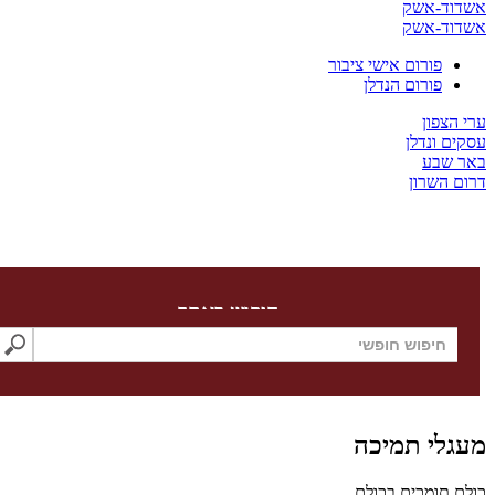
ד-אשק
ד-אשק
פורום אישי ציבור
פורום הנדלן
צפון
 ונדלן
שבע
השרון
חיפוש באתר
לי תמיכה
תומכים בכולם