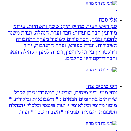
אלי סבח
סגן ראש העיר. מחזיק תיק: שיכון ותשתיות. עירוני
מודיעין חבר בוועדות: חבר ועדת הנהלה, ועדת משנה
לתכנון ובניה, חבר פורום לשיפור מערך התחבורה
הציבורית, ועדת ספורט, ועדת התנדבות, יו”ר
דירקטוריון עירוני מודיעין, וועדה למען הקהילה הגאה
וחבר דירקטוריון סחלבים.
דיני מיסים צחי
צחי מנע, דיני מיסים, מודיעין, במשרדנו ניתן לקבל
שירותים בתחומים הבאים : * חשבונאות וביקורת. *
מיסוי מקומי ובינלאומי * יעוץ פיננסי וכלכלי *הנהלת
חשבונות חיצונית ופנימית *חשבות שכר * ועוד.