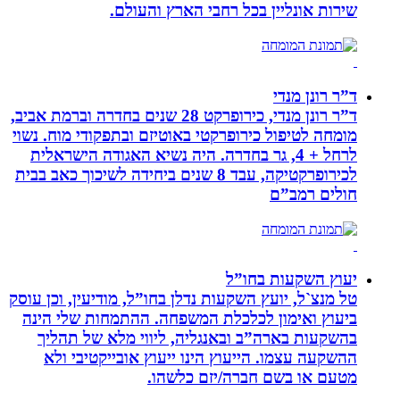
שירות אונליין בכל רחבי הארץ והעולם.
ד”ר רונן מנדי
ד”ר רונן מנדי, כירופרקט 28 שנים בחדרה וברמת אביב,
מומחה לטיפול כירופרקטי באוטיזם ובתפקודי מוח. נשוי
לרחל + 4, גר בחדרה. היה נשיא האגודה הישראלית
לכירופרקטיקה, עבד 8 שנים ביחידה לשיכוך כאב בבית
חולים רמב”ם
יעוץ השקעות בחו”ל
טל מנצ`ל, יועץ השקעות נדלן בחו”ל, מודיעין, וכן עוסק
ביעוץ ואימון לכלכלת המשפחה. ההתמחות שלי הינה
בהשקעות בארה”ב ובאנגליה, ליווי מלא של תהליך
ההשקעה עצמו. הייעוץ הינו ייעוץ אובייקטיבי ולא
מטעם או בשם חברה/יזם כלשהו.