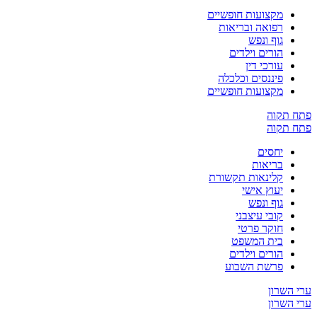
מקצועות חופשיים
רפואה ובריאות
גוף ונפש
הורים וילדים
עורכי דין
פיננסים וכלכלה
מקצועות חופשיים
קוה
קוה
יחסים
בריאות
קלינאות תקשורת
יעוץ אישי
גוף ונפש
קובי עיצבני
חוקר פרטי
בית המשפט
הורים וילדים
פרשת השבוע
שרון
שרון