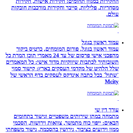
החקירות במגוון תחומים: חקירות אישות, חקירות
מסחריות, פליליות, סייבר וחקירות מורכבות חובקות
עולם.
עמוד ראשון בגוגל
עמוד ראשון בגוגל, פורום המומחים, כרטיס ביקור
מהפכני אישי פרסום של עד 24 מאמרי תוכן המרת כל
תשובותיך לכתבות שיווקיות מדור אישי: כל המאמרים
שלל הלהיט של מקדמי העסקים בארץ: קישור סמוי
`שתול` בכל כתבה אינדקס לעסקים בדף הראשי של
Mcity
עורך דין שי
מתמחה במתן שירותים משפטיים וגישור בתחומים
הבאים: ייפוי כוח מתמשך, צוואות וירושות, הסכמי
ממון וידועים בציבור, גירושין בהסכמה, גישור משפחתי