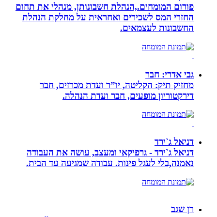
פורום המומחים.,הנהלת חשבונותן, מנהלי את תחום
החזרי המס לשכירים ואחראית על מחלקת הנהלת
החשבונות לעצמאים.
גבי אדרי: חבר
מחזיק תיק: הקליטה, יו”ר ועדת מכרזים, חבר
דירקטוריון מופעים, חבר ועדת הנהלה.
דניאל ג`ירד
דניאל ג`ירד - גרפיקאי ומעצב, עושה את העבודה
נאמנה,בלי לעגל פינות. עבודה שמגיעה עד הבית.
רן שגב