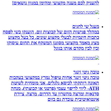
להעניק לכם מענה מקצועי ומהימן במגוון נושאים!
מעגל שי לחגים
במהלך פגישות הזום של קבוצות זום, הוענקו כשי לפסח
כתבות חינמיות לבעלי מקצוע שונים. כל בעל מקצוע
מציג מאמר מקצועי מסוגנן המשקף את תחום עיסוקו
ובין לבין מקדם אותו בגוגל
טובה גיטי זינגר
טובה גיטי זינגר אחות טיפול נמרץ במקצועי בעקבות
תאונה רותקתי לכיסא גלגלים. אני מומחית לשיטת
ATH- ליווי לריפוי עצמי (פרטני או קבוצתי), מנחה
סדנאות ומרצה מהשרון עד הדרום, מרצה, ציירת
אינטואיטיבית עובדת גם בזום