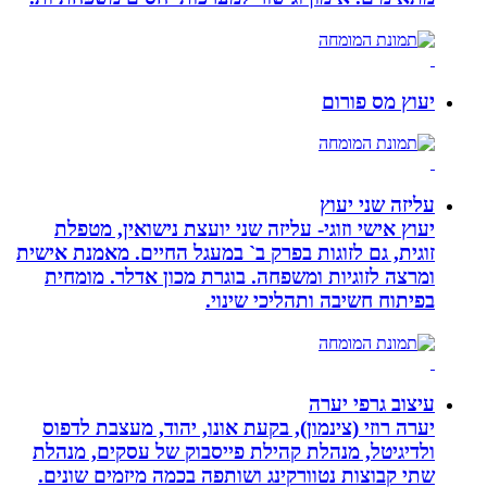
יעוץ מס פורום
עליזה שני יעוץ
יעוץ אישי וזוגי- עליזה שני יועצת נישואין, מטפלת
זוגית, גם לזוגות בפרק ב` במעגל החיים. מאמנת אישית
ומרצה לזוגיות ומשפחה. בוגרת מכון אדלר. מומחית
בפיתוח חשיבה ותהליכי שינוי.
עיצוב גרפי יערה
יערה רוזי (צינמון), בקעת אונו, יהוד, מעצבת לדפוס
ולדיגיטל, מנהלת קהילת פייסבוק של עסקים, מנהלת
שתי קבוצות נטוורקינג ושותפה בכמה מיזמים שונים.