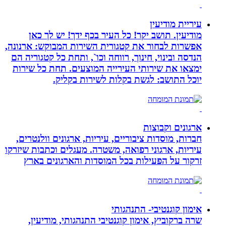
עיריית מודיעין
מודיעין. תושב יקר! כל העיר בכף ידך! יש לך כאן
אפשרות לבחור את קטגורית השירות המבוקש: ארנונה,
הנדסה ובינוי, חינוך, רווחה וכו`, ותחת כל קטגוריה הם
ימצאו את שירותי העירייה המוצעים. תחת כל שירות
יוכל התושב: לגשת בקלות לשירות בקליק.
ארגונים וקבוצות
חברות, מוסדות ציבוריים, עיריות, ארגונים וולנטרים,
עיריות, ארגוני רפואה, משטרה. מעגלים וכתבות שיזרקו
זרקור על הפעילות בכל המוסדות והארגונים בארץ
אימון קוגנטיבי- התנהגותי
שרה ברקוביץ, אימון קוגנטיבי התנהגותי, מודיעין,