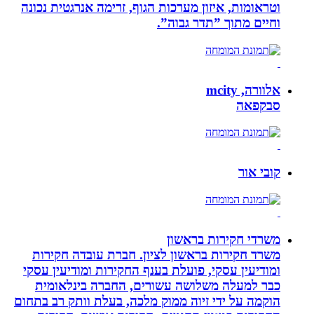
וטראומות, איזון מערכות הגוף, זרימה אנרגטית נכונה
וחיים מתוך ”תדר גבוה”.
אלוורה, mcity
סבקפאה
קובי אור
משרדי חקירות בראשון
משרד חקירות בראשון לציון. חברת עובדה חקירות
ומודיעין עסקי, פועלת בענף החקירות ומודיעין עסקי
כבר למעלה משלושה עשורים, החברה בינלאומית
הוקמה על ידי זיוה ממוק מלכה, בעלת וותק רב בתחום