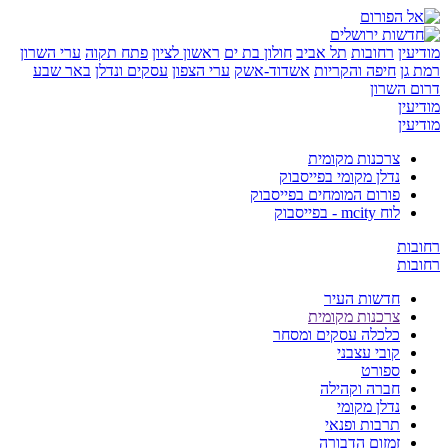
ן
רחובות
תל אביב
חולון בת ים
ראשון לציון
פתח תקוה
ערי השרון
ן
חיפה והקריות
אשדוד-אשק
ערי הצפון
עסקים ונדלן
באר שבע
השרון
ן
ן
צרכנות מקומית
נדלן מקומי בפייסבוק
פורום המומחים בפייסבוק
לוח mcity - בפייסבוק
ת
ת
חדשות העיר
צרכנות מקומית
כלכלה עסקים ומסחר
קובי עצבני
ספורט
חברה וקהילה
נדלן מקומי
תרבות ופנאי
זמזום הדבורה