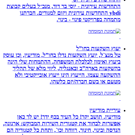
התחדשות עירונית - יוסי בר דוד, מנכ״ל בעלים קבוצת
ybdi התחדשות עירונית ויזום למגורים. חברתנו
מתמחה בפרויקטי פינוי - בינוי.
יעוץ השקעות בחו”ל
טל מנצ`ל, יועץ השקעות נדלן בחו”ל, מודיעין, וכן עוסק
ביעוץ ואימון לכלכלת המשפחה. ההתמחות שלי הינה
בהשקעות בארה”ב ובאנגליה, ליווי מלא של תהליך
ההשקעה עצמו. הייעוץ הינו ייעוץ אובייקטיבי ולא
מטעם או בשם חברה/יזם כלשהו.
עיריית מודיעין
מודיעין. תושב יקר! כל העיר בכף ידך! יש לך כאן
אפשרות לבחור את קטגורית השירות המבוקש: ארנונה,
הנדסה ובינוי, חינוך, רווחה וכו`, ותחת כל קטגוריה הם