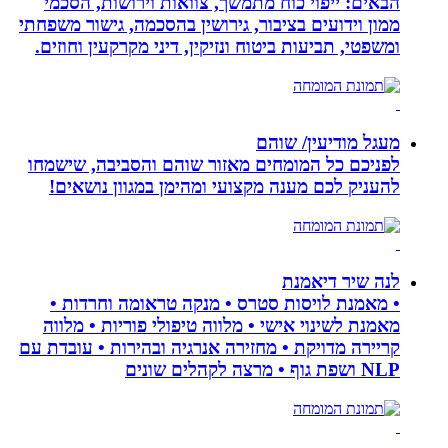
הבאים: ייפוי כוח מתמשך, צוואות וירושות, הסכמי
ממון וידועים בציבור, גירושין בהסכמה, גישור משפחתי
ומשפטי, תביעות ביטוח ונזיקין, דיני מקרקעין וחוזים.
מעגל מודיעין/ שוהם
לפניכם כל המומחים מאזור שוהם והסביבה, שישמחו
להעניק לכם מענה מקצועי ומהימן במגוון נושאים!
לנה שיר דיאמנת
• מאמנת לויסות סטרס • מנקה טראומה וחרדות •
מאמנת לשינוי אישי • מלווה טיפולי פוריות • מלווה
קריירה מדויקת • מחזירה אנרגיה ובהירות • עובדת עם
NLP ושפת גוף • מרצה לקהלים שונים