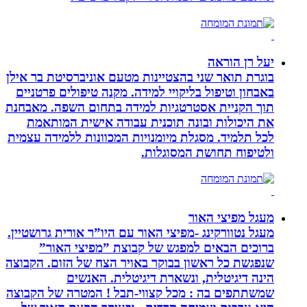
יעל רן הוראה
בוגרת תואר שני בהצטיינות מטעם אוניברסיטת בר אילן
באבחון וטיפול בליקויי למידה. מקנה טיפולים פרטניים
תוך הקניית אסטרטגיות למידה בתחום השפה. מאבחנת
את היכולות ובונה תוכנית עבודה אישית המותאמת
לכל תלמיד. מסגלת מיומנויות המכוונות ללמידה עצמית
ולטיפוח תחושת המסוגלות.
מעגל מפיצי האור
מעגל נטוורקינג -מפיצי האור עם היו”ר אורית גרושטיין.
ברוכים הבאים למפגש של קבוצת ”מפיצי האור”
שנפגשת כל ראשון בבוקר באויר הצח של הזום. הקבוצה
הינה דיגיטלית, ונשארת דיגיטלית. האנשים
שמשתתפים בה : מכל קצווי-תבל ! המטרה של הקבוצה