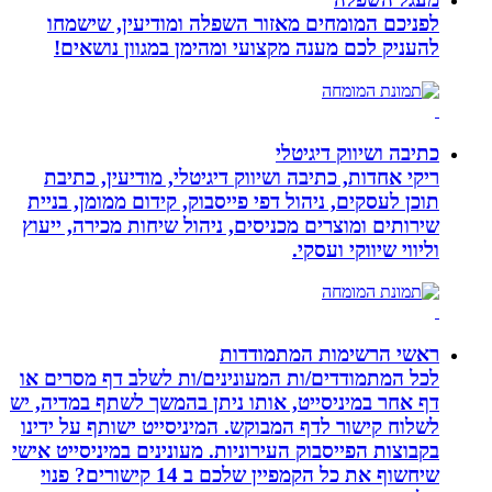
לפניכם המומחים מאזור השפלה ומודיעין, שישמחו
להעניק לכם מענה מקצועי ומהימן במגוון נושאים!
כתיבה ושיווק דיגיטלי
ריקי אחדות, כתיבה ושיווק דיגיטלי, מודיעין, כתיבת
תוכן לעסקים, ניהול דפי פייסבוק, קידום ממומן, בניית
שירותים ומוצרים מכניסים, ניהול שיחות מכירה, ייעוץ
וליווי שיווקי ועסקי.
ראשי הרשימות המתמודדות
לכל המתמודדים/ות המעונינים/ות לשלב דף מסרים או
דף אחר במיניסייט, אותו ניתן בהמשך לשתף במדיה, יש
לשלוח קישור לדף המבוקש. המיניסייט ישותף על ידינו
בקבוצות הפייסבוק העירוניות. מעונינים במיניסייט אישי
שיחשוף את כל הקמפיין שלכם ב 14 קישורים? פנוי