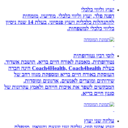
יעוץ וליווי כלכלי
דפנה פלד, יעוץ וליווי כלכלי, מודיעין, מומחית
להתנהלות כלכלית ויעוץ פנסיוני, בעלת 14 שנה ניסיון
בליווי כלכלי למשפחות.
לוסי רבין נטורופתית
נטורופתית, מאמנת לאורח חיים בריא, תושבת אשדוד.
בעלת Coach4Health, Coach4health הינה חברה
העוסקת באורח חיים בריא ומספקת מגוון רחב של
שירותים ומוצרים לאנשים, ארגונים ומוסדות,
המבקשים לשפר את איכות חייהם ולאמץ עקרונות של
סגנון חיים בריא.
עליזה שני יעוץ
יעוץ אישי וזוגי- עליזה שני יועצת נישואין, מטפלת