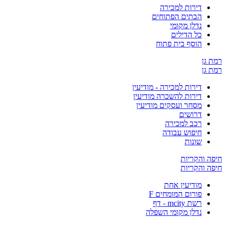
דירות למכירה
הבתים הפתוחים
נדלן מקומי
כל הדילים
הוסף בית פתוח
ן
ן
דירות למכירה - מודיעין
דירות להשכרה מודיעין
מסחר ועסקים מודיעין
דרושים
רכב למכירה
חיפוש עבודה
שונות
והקריות
והקריות
מודיעין אחת
פורום המומחים F
רשת mcity - דף
נדלן מקומי השפלה