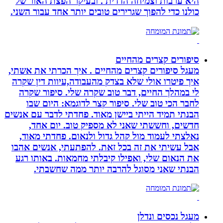
היא ערבות וצמיחה הדדית . ובעיקר הפצת האור של
כולנו כדי להפוך שגרירים טובים יותר אחד עבור השני.
סיפורים קצרים מהחיים
מעגל סיפורים קצרים מהחיים . איך הכרתי את אשתי,
איך פיטרו אולי שלא בצדק מהעבודה,עיוות דין שקרה
לי במהלך החיים, דבר טוב שקרה שלי. סיפור שקרה
לחבר הכי טוב שלי. סיפור קצר לדוגמא: היום שבו
הבנתי תמיד הייתי ביישן מאוד. פחדתי לדבר עם אנשים
חדשים, וחששתי שאני לא מספיק טוב. יום אחד,
נאלצתי לעמוד מול קהל גדול ולנאום. פחדתי מאוד,
אבל עשיתי את זה בכל זאת. להפתעתי, אנשים אהבו
את הנאום שלי, ואפילו קיבלתי מחמאות. באותו רגע
הבנתי שאני מסוגל להרבה יותר ממה שחשבתי.
מעגל נכסים ונדלן