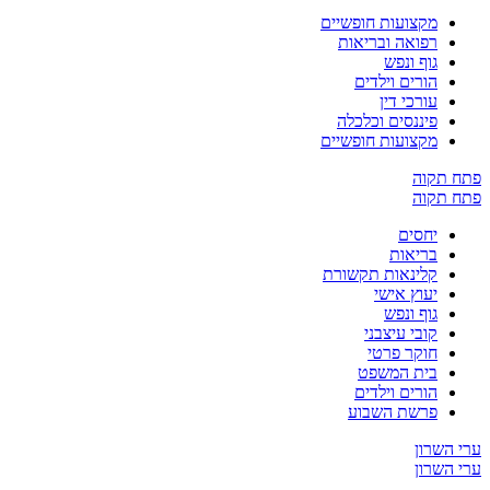
מקצועות חופשיים
רפואה ובריאות
גוף ונפש
הורים וילדים
עורכי דין
פיננסים וכלכלה
מקצועות חופשיים
קוה
קוה
יחסים
בריאות
קלינאות תקשורת
יעוץ אישי
גוף ונפש
קובי עיצבני
חוקר פרטי
בית המשפט
הורים וילדים
פרשת השבוע
שרון
שרון