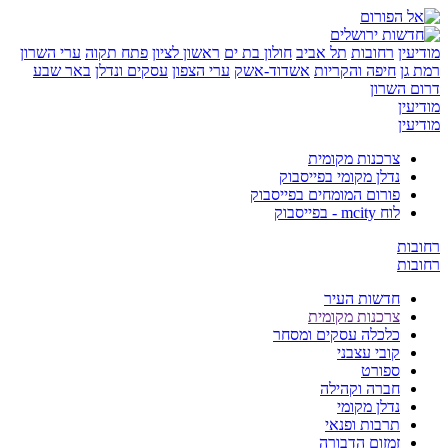
ן
רחובות
תל אביב
חולון בת ים
ראשון לציון
פתח תקוה
ערי השרון
ן
חיפה והקריות
אשדוד-אשק
ערי הצפון
עסקים ונדלן
באר שבע
השרון
ן
ן
צרכנות מקומית
נדלן מקומי בפייסבוק
פורום המומחים בפייסבוק
לוח mcity - בפייסבוק
ת
ת
חדשות העיר
צרכנות מקומית
כלכלה עסקים ומסחר
קובי עצבני
ספורט
חברה וקהילה
נדלן מקומי
תרבות ופנאי
זמזום הדבורה