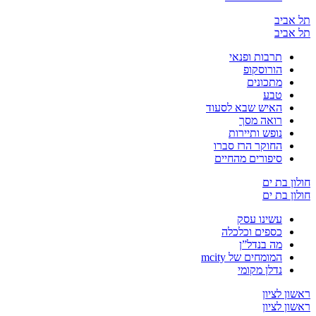
יב
יב
תרבות ופנאי
הורוסקופ
מתכונים
טבע
האיש שבא לסעוד
רואה מסך
נופש ותיירות
החוקר הרז סברו
סיפורים מהחיים
בת ים
בת ים
עשינו עסק
כספים וכלכלה
מה בנדל”ן
המומחים של mcity
נדלן מקומי
לציון
לציון