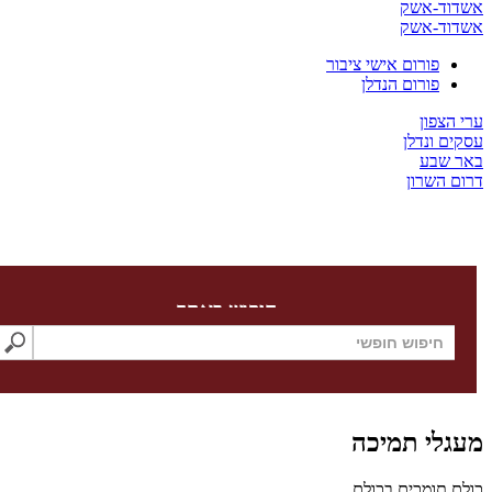
ד-אשק
ד-אשק
פורום אישי ציבור
פורום הנדלן
צפון
 ונדלן
שבע
השרון
חיפוש באתר
לי תמיכה
תומכים בכולם