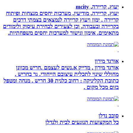
יעוץ, קריירה, mcity
יעוץ, קריירה, מודיעין, מערכות יחסים מנצחות ופיתוח
קריירה . ימון ויעוץ קריירה לנמצאים בצמתי דרכים
בקריירה ובעבודה, וכן לצעירים לבחירת עיסוק ולימודים
מתאימים. אימון וגישור למערכות יחסים משפחתיות.
אורגד מירון
אורגד מירון , מדייק א.נשים לעצמם .חריש מכוונן
מחוללי שינוי לתכלית עיצובם הייחודי. גר בחריש .
כתובת הקליניקה : רחוב כלנית 30 חריש . מנחה ומטפל
בזום מכל מקום .
סובב נדלן
כל המקצועות הנוגעים לבית ולנדלן