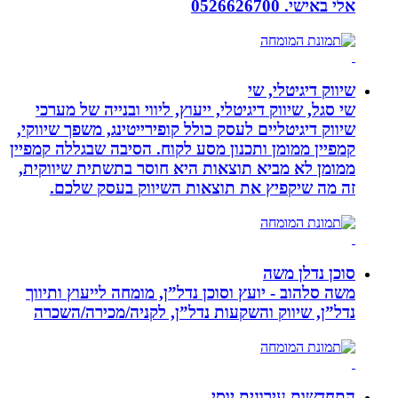
אלי באישי. 0526626700
שיווק דיגיטלי, שי
שי סגל, שיווק דיגיטלי, ייעוץ, ליווי ובנייה של מערכי
שיווק דיגיטליים לעסק כולל קופירייטינג, משפך שיווקי,
קמפיין ממומן ותכנון מסע לקוח. הסיבה שבגללה קמפיין
ממומן לא מביא תוצאות היא חוסר בתשתית שיווקית,
זה מה שיקפיץ את תוצאות השיווק בעסק שלכם.
סוכן נדלן משה
משה סלהוב - יועץ וסוכן נדל”ן, מומחה לייעוץ ותיווך
נדל”ן, שיווק והשקעות נדל”ן, לקניה/מכירה/השכרה
התחדשות עירונית יוסי