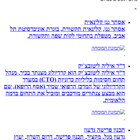
אסתר גנן קלינאית
אסתר גנן, קלינאית תקשורת, בוגרת אוניברסיטת תל
אביב. מטפלת בתחומי לקות שפה ותקשורת.
ד”ר איליה ליטובצ`יק
ד”ר איליה ליטובצ`יק הוא קרדיולוג מצנתר בכיר, מנהל
תחום חסימות כליליות כרוניות (CTO) במערך
הקרדיולוגי של המרכז הרפואי שמיר (אסף הרופא), שם
הוא מבצע צנתורים מורכבים ומוביל את התחום ברמה
הלאומית.
תכנון פרישה גדעון
גדעון מגל, מקציר, תכנון פרישה, דרום השרון, יעוץ