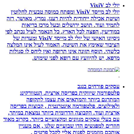
יולי לב VixiV
יולי לב מייסד VixiV ומפתח כמוסה טבעית לחלוטין
ושיטת אכילה ייחודית להיות רענן, נמרץ, מאושר, רזה
לתמיד ועוד. תושב ירושלים ובעל מרכז בריאות
במודיעין, הפצה לכל הארץ. כל הנאמר לעיל נכתב לפי
ניסיונו האישי של יולי לב מייסד VixiV ומעדות של
הציבור שאימץ את השיטה, האמור לעיל אינו המלצה
כלשהי. תוסף תזונה אינו תרופה ואין ליחס לו סגולות
מרפא, יש להיוועץ עם רופא לפני שימוש.
עסקים פורחים בנגב
פלטפורמה שיווקית בפריסה ארצית. הנטוורקינג
המתרגם ביותר והמתאים את עצמו לתקופה
ולאילוצים. פלטפורמה אינטרנטית , קבוצות בפריסה
ארצית ועוד. הקבוצה הדרומית ביותר נמצאת במיתר,
עם בעלי עסקים מגוונים ומקצועיים ביותר. בקרוב מאוד
חוזרים למפגשים הדו שבועיים שלנו , אם מעניין
אותכם מוזמנים לפנות אליי לקבל פרטים .