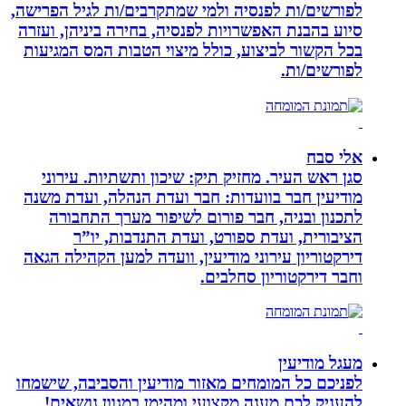
לפורשים/ות לפנסיה ולמי שמתקרבים/ות לגיל הפרישה,
סיוע בהבנת האפשרויות לפנסיה, בחירה ביניהן, ועזרה
בכל הקשור לביצוע, כולל מיצוי הטבות המס המגיעות
לפורשים/ות.
אלי סבח
סגן ראש העיר. מחזיק תיק: שיכון ותשתיות. עירוני
מודיעין חבר בוועדות: חבר ועדת הנהלה, ועדת משנה
לתכנון ובניה, חבר פורום לשיפור מערך התחבורה
הציבורית, ועדת ספורט, ועדת התנדבות, יו”ר
דירקטוריון עירוני מודיעין, וועדה למען הקהילה הגאה
וחבר דירקטוריון סחלבים.
מעגל מודיעין
לפניכם כל המומחים מאזור מודיעין והסביבה, שישמחו
להעניק לכם מענה מקצועי ומהימן במגוון נושאים!