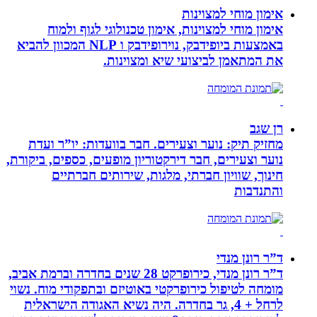
אימון מוחי למצוינות
אימון מוחי למצוינות, אימון טכנולוגי לגוף ולמוח
באמצעות ביופידבק, נוירופידבק ו NLP המכוון להביא
את המתאמן לביצועי שיא ומצוינות.
רן שגב
מחזיק תיק: נוער וצעירים. חבר בוועדות: יו”ר ועדת
נוער וצעירים, חבר דירקטוריון מופעים, כספים, ביקורת,
חינוך, שוויון חברתי, מלגות, שירותים חברתיים
והתנדבות
ד”ר רונן מנדי
ד”ר רונן מנדי, כירופרקט 28 שנים בחדרה וברמת אביב,
מומחה לטיפול כירופרקטי באוטיזם ובתפקודי מוח. נשוי
לרחל + 4, גר בחדרה. היה נשיא האגודה הישראלית