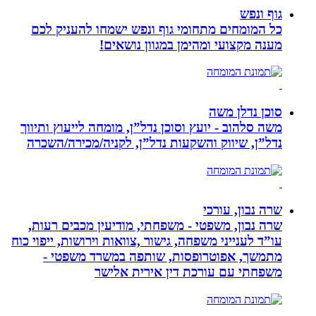
גוף ונפש
כל המומחים מתחומי גוף ונפש ישמחו להעניק לכם
מענה מקצועי ומהימן במגוון נושאים!
סוכן נדלן משה
משה סלהוב - יועץ וסוכן נדל”ן, מומחה לייעוץ ותיווך
נדל”ן, שיווק והשקעות נדל”ן, לקניה/מכירה/השכרה
שרה נבון, עורכי
שרה נבון, משפטי - משפחתי, מודיעין מכבים רעות,
עו”ד לענייני משפחה, גישור ,צוואות וירושות, ייפוי כוח
מתמשך, אפוטרופסות, שותפה במשרד משפטי -
משפחתי עם עורכת דין אירית אלישר