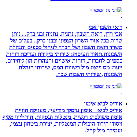
רואי חשבון אבי
אבי וידן, רואה חשבון, נתניה, נתניה ובני ברק. . נותן
שרות בכל אזור השרון הצפוני ובבני ברק.. בעלים של
משרד רואה חשבון ושל חברה לניהול כספים והנהלת
חשבונות.תאור העיסוק: שירותי ביקורת ועריכת דוחות
כספיים לחברות, דוחות אישיים והצהרות הון ליחידים,
ייעוץ מס וייצוג מול רשויות המס, שירותי הנהלת
חשבונות, שירותי חשבות שכר.
איריס לביא אימון
איריס לביא - אימון עיסקי מודיעין. מעניקה חוויית
אימון משולבת: רגשית, מנטלית ועסקית, תוך ליווי מקיף
ויסודי חידוד היכולות המנטליות, יצירת ביטחון עצמי,
ועמידה מול קהל.