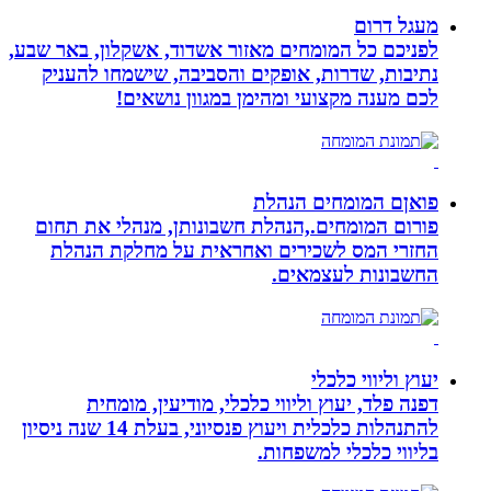
מעגל דרום
לפניכם כל המומחים מאזור אשדוד, אשקלון, באר שבע,
נתיבות, שדרות, אופקים והסביבה, שישמחו להעניק
לכם מענה מקצועי ומהימן במגוון נושאים!
פואןם המומחים הנהלת
פורום המומחים.,הנהלת חשבונותן, מנהלי את תחום
החזרי המס לשכירים ואחראית על מחלקת הנהלת
החשבונות לעצמאים.
יעוץ וליווי כלכלי
דפנה פלד, יעוץ וליווי כלכלי, מודיעין, מומחית
להתנהלות כלכלית ויעוץ פנסיוני, בעלת 14 שנה ניסיון
בליווי כלכלי למשפחות.