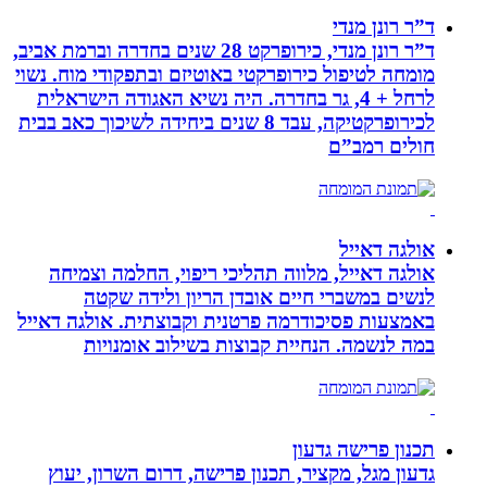
ד”ר רונן מנדי
ד”ר רונן מנדי, כירופרקט 28 שנים בחדרה וברמת אביב,
מומחה לטיפול כירופרקטי באוטיזם ובתפקודי מוח. נשוי
לרחל + 4, גר בחדרה. היה נשיא האגודה הישראלית
לכירופרקטיקה, עבד 8 שנים ביחידה לשיכוך כאב בבית
חולים רמב”ם
אולגה דאייל
אולגה דאייל, מלווה תהליכי ריפוי, החלמה וצמיחה
לנשים במשברי חיים אובדן הריון ולידה שקטה
באמצעות פסיכודרמה פרטנית וקבוצתית. אולגה דאייל
במה לנשמה. ‏הנחיית קבוצות בשילוב אומנויות‏
תכנון פרישה גדעון
גדעון מגל, מקציר, תכנון פרישה, דרום השרון, יעוץ