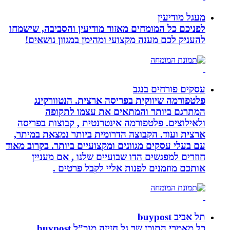
מעגל מודיעין
לפניכם כל המומחים מאזור מודיעין והסביבה, שישמחו
להעניק לכם מענה מקצועי ומהימן במגוון נושאים!
עסקים פורחים בנגב
פלטפורמה שיווקית בפריסה ארצית. הנטוורקינג
המתרגם ביותר והמתאים את עצמו לתקופה
ולאילוצים. פלטפורמה אינטרנטית , קבוצות בפריסה
ארצית ועוד. הקבוצה הדרומית ביותר נמצאת במיתר,
עם בעלי עסקים מגוונים ומקצועיים ביותר. בקרוב מאוד
חוזרים למפגשים הדו שבועיים שלנו , אם מעניין
אותכם מוזמנים לפנות אליי לקבל פרטים .
תל אביב buypost
כל מאמרי התוכן שך גל חזיזה מנכ”ל buypost