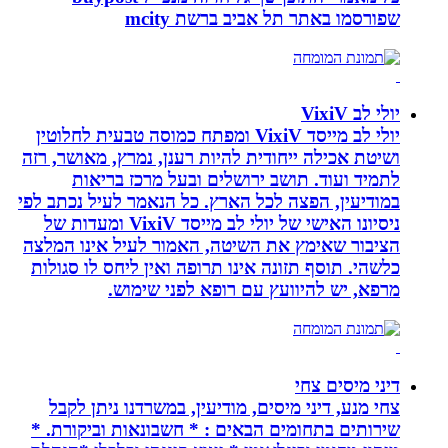
שפורסמו באתר תל אביב ברשת mcity
יולי לב VixiV
יולי לב מייסד VixiV ומפתח כמוסה טבעית לחלוטין
ושיטת אכילה ייחודית להיות רענן, נמרץ, מאושר, רזה
לתמיד ועוד. תושב ירושלים ובעל מרכז בריאות
במודיעין, הפצה לכל הארץ. כל הנאמר לעיל נכתב לפי
ניסיונו האישי של יולי לב מייסד VixiV ומעדות של
הציבור שאימץ את השיטה, האמור לעיל אינו המלצה
כלשהי. תוסף תזונה אינו תרופה ואין ליחס לו סגולות
מרפא, יש להיוועץ עם רופא לפני שימוש.
דיני מיסים צחי
צחי מנע, דיני מיסים, מודיעין, במשרדנו ניתן לקבל
שירותים בתחומים הבאים : * חשבונאות וביקורת. *