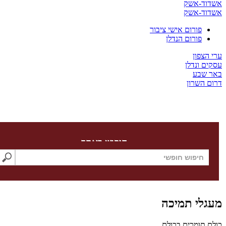
ד-אשק
ד-אשק
פורום אישי ציבור
פורום הנדלן
צפון
 ונדלן
שבע
השרון
חיפוש באתר
לי תמיכה
תומכים בכולם