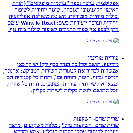
אפליקציה, ערכה וספר ”עולמות מופלאים” (תורת
האימון הקוגניטיבי תגובתי). שיטה ייחודית לשיפור
יכולות מוחיות-מוטוריות. השיטה משולבת אפליקציה
ייחודית וערכה ייעודיות בשם: Want to React עימם
ניתן לבצע אין ספור תרגילים לשיפור יכולות מוח-גוף.
עיריית מודיעין
מודיעין. תושב יקר! כל העיר בכף ידך! יש לך כאן
אפשרות לבחור את קטגורית השירות המבוקש: ארנונה,
הנדסה ובינוי, חינוך, רווחה וכו`, ותחת כל קטגוריה הם
ימצאו את שירותי העירייה המוצעים. תחת כל שירות
יוכל התושב: לגשת בקלות לשירות בקליק.
שרית שחם- השקעות
שרית שחם- השקעות נדל”ן. מלווה משקיעים, מרצה
ויועצת לפיתוח עסקי בתחום הנדל”ן. אמא וסבתא