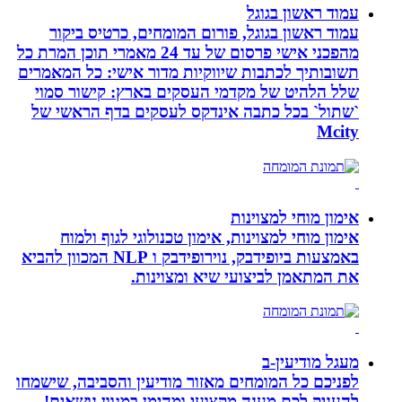
עמוד ראשון בגוגל
עמוד ראשון בגוגל, פורום המומחים, כרטיס ביקור
מהפכני אישי פרסום של עד 24 מאמרי תוכן המרת כל
תשובותיך לכתבות שיווקיות מדור אישי: כל המאמרים
שלל הלהיט של מקדמי העסקים בארץ: קישור סמוי
`שתול` בכל כתבה אינדקס לעסקים בדף הראשי של
Mcity
אימון מוחי למצוינות
אימון מוחי למצוינות, אימון טכנולוגי לגוף ולמוח
באמצעות ביופידבק, נוירופידבק ו NLP המכוון להביא
את המתאמן לביצועי שיא ומצוינות.
מעגל מודיעין-ב
לפניכם כל המומחים מאזור מודיעין והסביבה, שישמחו
להעניק לכם מענה מקצועי ומהימן במגוון נושאים!