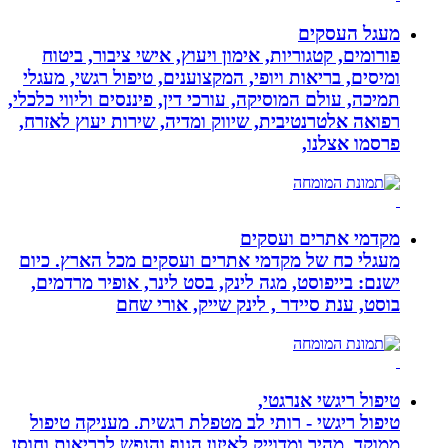
מעגל העסקים
פורומים, קטגוריות, אימון ויעוץ, אישי ציבור, ביטוח
ומיסים, בריאות ויופי, המקצוענים, טיפול רגשי, מעגלי
תמיכה, עולם המוסיקה, עורכי דין, פיננסים וליווי כלכלי,
רפואה אלטרנטיבית, שיווק ומדיה, שירות יעוץ לאזרח,
פרסמו אצלנו,
מקדמי אתרים ועסקים
מעגלי כח של מקדמי אתרים ועסקים מכל הארץ. כיום
ישנם: בייפוסט, מגה לינק, בסט לינר, אופיר מרדמים,
בוסט, ענת סיידר , לינק שייק, אורי שחם
טיפול ריגשי אנרגטי,
טיפול ריגשי - רותי לב מטפלת רגשית. מעניקה טיפול
ממוקד, מהיר ומדוייק לאיזון הגוף והנפש לבריאות וחוסן