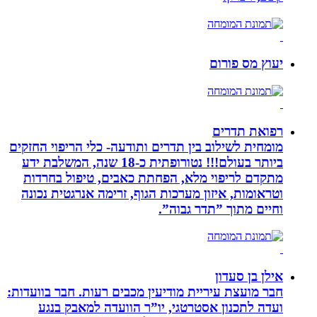
יעוץ מס פורום
רפואת תדרים
מומחית לשילוב בין תדרים ותודעה- כלי הריפוי החזקים
ביותר בעולם!!! נטורופתית כ-18 שנה, המשלבת ידע
מתקדם לריפוי מלא, הפחתת כאבים, טיפול בחרדות
וטראומות, איזון מערכות הגוף, זרימה אנרגטית נכונה
וחיים מתוך ”תדר גבוה”.
אילן בן סעדון
חבר מועצת עיריית מודיעין מכבים רעות. חבר בוועדות:
ועדה לתכנון אסטרטגי, יו”ר הוועדה למאבק בנגע