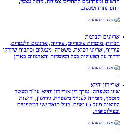
חדשים ומפתיעים לתהליכי צמיחה, ניהול עצמי,
התפתחות ושגשוג.
ארגונים וקבוצות
חברות, מוסדות ציבוריים, עיריות, ארגונים וולנטרים,
עיריות, ארגוני רפואה, משטרה. מעגלים וכתבות שיזרקו
זרקור על הפעילות בכל המוסדות והארגונים בארץ
אורי דון יחייא
שיני משפחה- עורך דין אורי דון יחייא עו”ד ומגשר
מוסמך, מומחה לענייני משפחה, גירושין, ירושות
וצוואות מעל 15 שנים. בעל תואר שני במשפטים
ובפילוסופיה.