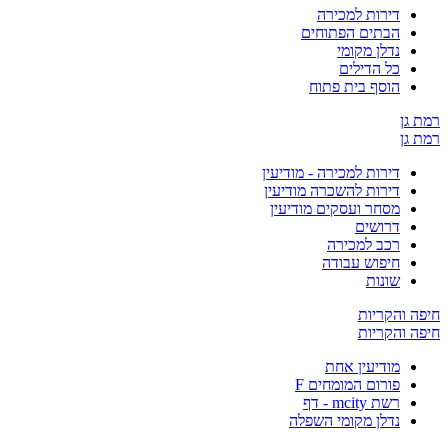
דירות למכירה
הבתים הפתוחים
נדלן מקומי
כל הדילים
הוסף בית פתוח
ן
ן
דירות למכירה - מודיעין
דירות להשכרה מודיעין
מסחר ועסקים מודיעין
דרושים
רכב למכירה
חיפוש עבודה
שונות
והקריות
והקריות
מודיעין אחת
פורום המומחים F
רשת mcity - דף
נדלן מקומי השפלה