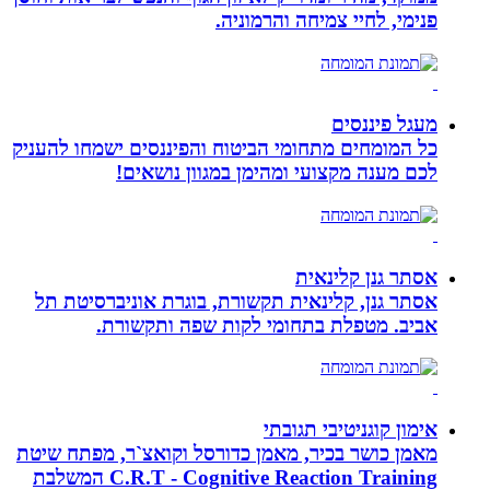
פנימי, לחיי צמיחה והרמוניה.
מעגל פיננסים
כל המומחים מתחומי הביטוח והפיננסים ישמחו להעניק
לכם מענה מקצועי ומהימן במגוון נושאים!
אסתר גנן קלינאית
אסתר גנן, קלינאית תקשורת, בוגרת אוניברסיטת תל
אביב. מטפלת בתחומי לקות שפה ותקשורת.
אימון קוגניטיבי תגובתי
מאמן כושר בכיר, מאמן כדורסל וקואצ`ר, מפתח שיטת
C.R.T - Cognitive Reaction Training המשלבת