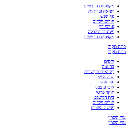
מקצועות חופשיים
רפואה ובריאות
גוף ונפש
הורים וילדים
עורכי דין
פיננסים וכלכלה
מקצועות חופשיים
קוה
קוה
יחסים
בריאות
קלינאות תקשורת
יעוץ אישי
גוף ונפש
קובי עיצבני
חוקר פרטי
בית המשפט
הורים וילדים
פרשת השבוע
שרון
שרון