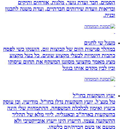
הסמים, חבר ועדת נוער, מלגות, אזרחים ותיקים
ובריאות וועדת שירותים חברתיים, ועדת משנה לתכנון
ובניה.
מעגל שי לחגים
במהלך פגישות הזום של קבוצות זום, הוענקו כשי לפסח
כתבות חינמיות לבעלי מקצוע שונים. כל בעל מקצוע
מציג מאמר מקצועי מסוגנן המשקף את תחום עיסוקו
ובין לבין מקדם אותו בגוגל
יעוץ השקעות בחו”ל
טל מנצ`ל, יועץ השקעות נדלן בחו”ל, מודיעין, וכן עוסק
ביעוץ ואימון לכלכלת המשפחה. ההתמחות שלי הינה
בהשקעות בארה”ב ובאנגליה, ליווי מלא של תהליך
ההשקעה עצמו. הייעוץ הינו ייעוץ אובייקטיבי ולא
מטעם או בשם חברה/יזם כלשהו.