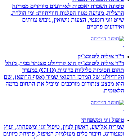
סימונה השכרת יאכטות לאירועים מיוחדים ממרינה
הרצליה, מציעה מגוון הפלגות חווייתיות: ימי הולדת,
שייט זוגי רומנטי, הצעות נישואין, גיבוש צוותים
ואירועים פרטיים
ד”ר איליה ליטובצ`יק
ד”ר איליה ליטובצ`יק הוא קרדיולוג מצנתר בכיר, מנהל
תחום חסימות כליליות כרוניות (CTO) במערך
הקרדיולוגי של המרכז הרפואי שמיר (אסף הרופא), שם
הוא מבצע צנתורים מורכבים ומוביל את התחום ברמה
הלאומית.
טיפול זוגי ומשפחתי
שמרית אלישע, ראשון לציון, טיפול זוגי ומשפחתי, יעוץ
ומנטורינג. חיבור כלים מעולמות הטיפול, פתיחת כיוונים