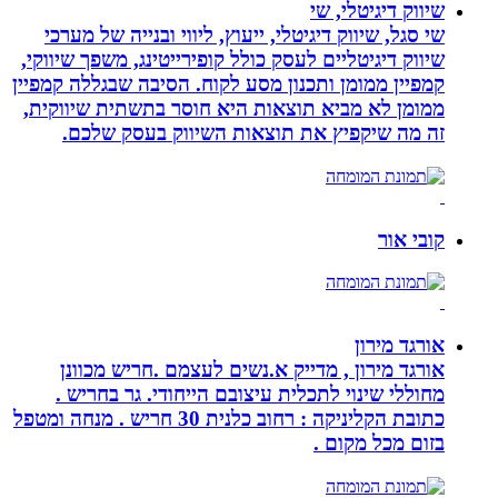
שיווק דיגיטלי, שי
שי סגל, שיווק דיגיטלי, ייעוץ, ליווי ובנייה של מערכי
שיווק דיגיטליים לעסק כולל קופירייטינג, משפך שיווקי,
קמפיין ממומן ותכנון מסע לקוח. הסיבה שבגללה קמפיין
ממומן לא מביא תוצאות היא חוסר בתשתית שיווקית,
זה מה שיקפיץ את תוצאות השיווק בעסק שלכם.
קובי אור
אורגד מירון
אורגד מירון , מדייק א.נשים לעצמם .חריש מכוונן
מחוללי שינוי לתכלית עיצובם הייחודי. גר בחריש .
כתובת הקליניקה : רחוב כלנית 30 חריש . מנחה ומטפל
בזום מכל מקום .