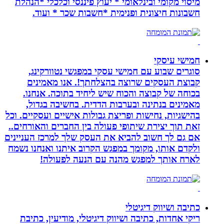
מיסוי מקומי ובינלאומי * יעוץ פיננסי וכלכלי *הנהלת
חשבונות חיצונית ופנימית *חשבות שכר * ועוד.
חמישי עיסקי
סוגרים שבוע עם חמישי עסקי במפגשי נטוורקינג,
קבוצת העסקים שרוצה בהצלחתך!. אנו מאמינים
בכוחה של קבוצה והכוח שיש ליחיד בתוכה. אנחנו.
מאמינים בנתינה ובערבות הדדית. בחשיבה בגדול,
בהישגיות, נחישות ופריצת גבולות אישיים ועסקיים. וכל
זאת תוך יצירת שיתופי פעולה בין החברים והאורחים..
אם גם לך חשוב להביא את העסק שלך למרכז העניינים
ולקדם אותו, מקומך במפגש הקרוב איתנו ואנחנו נשמח
לארח אותך למפגש מהנה עם הנעה לפעולה!
כתיבה ושיווק דיגיטלי
ריקי אחדות, כתיבה ושיווק דיגיטלי, מודיעין, כתיבת