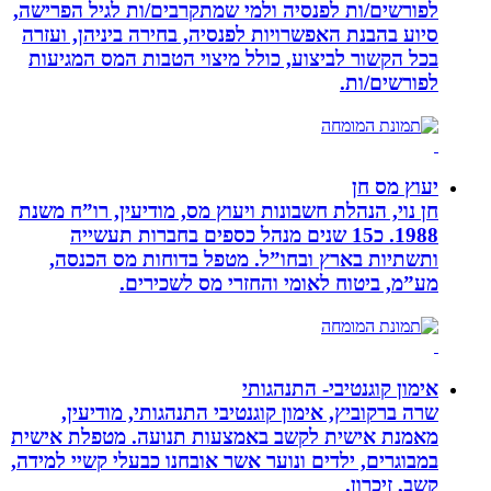
לפורשים/ות לפנסיה ולמי שמתקרבים/ות לגיל הפרישה,
סיוע בהבנת האפשרויות לפנסיה, בחירה ביניהן, ועזרה
בכל הקשור לביצוע, כולל מיצוי הטבות המס המגיעות
לפורשים/ות.
יעוץ מס חן
חן נוי, הנהלת חשבונות ויעוץ מס, מודיעין, רו”ח משנת
1988. כ15 שנים מנהל כספים בחברות תעשייה
ותשתיות בארץ ובחו”ל. מטפל בדוחות מס הכנסה,
מע”מ, ביטוח לאומי והחזרי מס לשכירים.
אימון קוגנטיבי- התנהגותי
שרה ברקוביץ, אימון קוגנטיבי התנהגותי, מודיעין,
מאמנת אישית לקשב באמצעות תנועה. מטפלת אישית
במבוגרים, ילדים ונוער אשר אובחנו כבעלי קשיי למידה,
קשב, זיכרון.