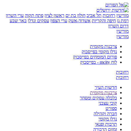
ן
רחובות
תל אביב
חולון בת ים
ראשון לציון
פתח תקוה
ערי השרון
ן
חיפה והקריות
אשדוד-אשק
ערי הצפון
עסקים ונדלן
באר שבע
השרון
ן
ן
צרכנות מקומית
נדלן מקומי בפייסבוק
פורום המומחים בפייסבוק
לוח mcity - בפייסבוק
ת
ת
חדשות העיר
צרכנות מקומית
כלכלה עסקים ומסחר
קובי עצבני
ספורט
חברה וקהילה
נדלן מקומי
תרבות ופנאי
זמזום הדבורה