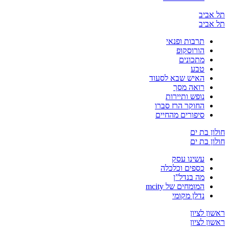
יב
יב
תרבות ופנאי
הורוסקופ
מתכונים
טבע
האיש שבא לסעוד
רואה מסך
נופש ותיירות
החוקר הרז סברו
סיפורים מהחיים
בת ים
בת ים
עשינו עסק
כספים וכלכלה
מה בנדל”ן
המומחים של mcity
נדלן מקומי
לציון
לציון