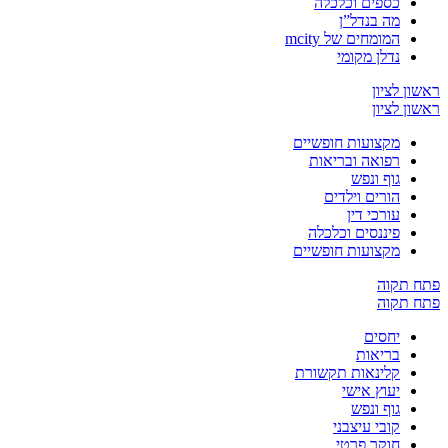
כספים וכלכלה
מה בנדל”ן
המומחים של mcity
נדלן מקומי
ראשון לציון
ראשון לציון
מקצועות חופשיים
רפואה ובריאות
גוף ונפש
הורים וילדים
עורכי דין
פיננסים וכלכלה
מקצועות חופשיים
פתח תקוה
פתח תקוה
יחסים
בריאות
קלינאות תקשורת
יעוץ אישי
גוף ונפש
קובי עיצבני
חוקר פרטי