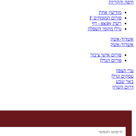
חיפה והקריות
מודיעין אחת
פורום המומחים F
רשת mcity - דף
נדלן מקומי השפלה
אשדוד-אשק
אשדוד-אשק
פורום אישי ציבור
פורום הנדלן
ערי הצפון
עסקים ונדלן
באר שבע
דרום השרון