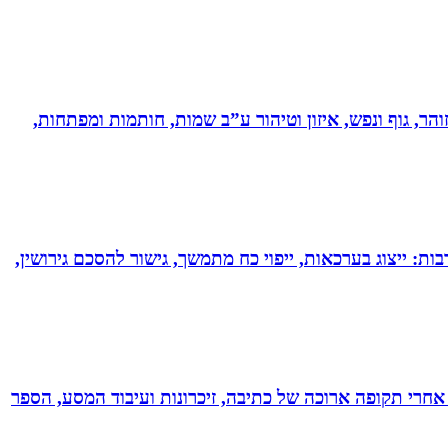
והר, גוף ונפש, איזון וטיהור ע”ב שמות, חותמות ומפתחות,
בות: ייצוג בערכאות, ייפוי כח מתמשך, גישור להסכם גירושין,
אחרי תקופה ארוכה של כתיבה, זיכרונות ועיבוד המסע, הספר