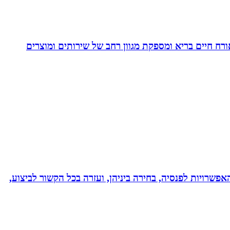
. בעלת Coach4Health, Coach4health הינה חברה העוסקת באורח חיים בריא ומספקת מגוון רחב של שירותים ומוצרים
אפשרויות לפנסיה, בחירה ביניהן, ועזרה בכל הקשור לביצוע,