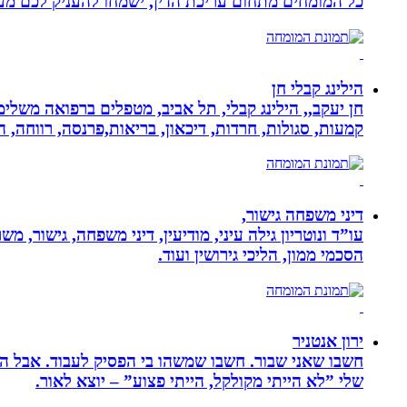
כל המומחים מתחום עריכת הדין, ישמחו להעניק לכם מענה
הילינג קבלי חן
חן יעקב,, הילינג קבלי, תל אביב, מטפלים ברפואה משלימה
קמעות, סגולות, חרדות, דיכאון, בריאות,פרנסה, רווחה, ה
דיני משפחה גישור,
עו”ד ונוטריון גילה עיני, מודיעין, דיני משפחה, גישור, 
הסכמי ממון, הליכי גירושין ועוד.
ירון אנטניר
חשבו שאני שבור. חשבו שמשהו בי הפסיק לעבוד. אבל הא
שלי ”לא הייתי מקולקל, הייתי פצוע” – יוצא לאור.