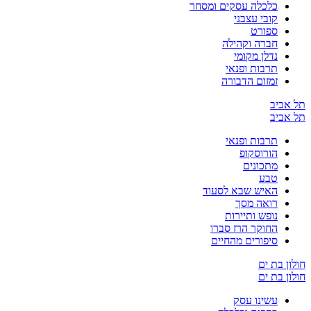
כלכלה עסקים ומסחר
קובי עצבני
ספורט
חברה וקהילה
נדלן מקומי
תרבות ופנאי
זמזום הדבורה
תל אביב
תל אביב
תרבות ופנאי
הורוסקופ
מתכונים
טבע
האיש שבא לסעוד
רואה מסך
נופש ותיירות
החוקר הרז סברו
סיפורים מהחיים
חולון בת ים
חולון בת ים
עשינו עסק