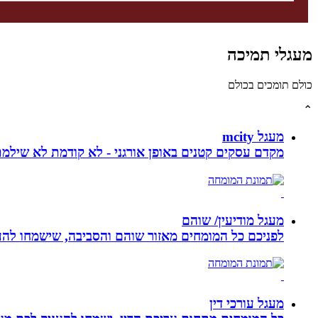
מעגלי תמיכה
כולם תומכים בכולם
⌃
מעגל mcity
מקדם עסקים קטנים באופן אורגני - לא קודמת לא שילמ
מעגל מודיעין/ שוהם
לפניכם כל המומחים מאזור שוהם והסביבה, שישמחו להענ
מעגל עורכי דין