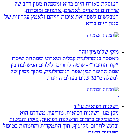
העוסקת באורח חיים בריא ומספקת מגוון רחב של
שירותים ומוצרים לאנשים, ארגונים ומוסדות,
המבקשים לשפר את איכות חייהם ולאמץ עקרונות של
סגנון חיים בריא.
מיקי שלומציון זוהר
מאסטר בנומרולוגיה קבלית וטארוט ומפתחת שיטת
”קוד החיבור” - שיטה להורים ולילדים המשלבת בין
שפת החינוך לבין שפת הנומרולוגיה, מתוך ניסיון של
למעלה מ־32 שנים בעולם החינוך.
רשלנות רפואית עו”ד
ניסן מנו, רשלנות רפואית, מודיעין, משרדנו הוא
מהמובילים בתחום הרשלנות רפואית, נזיקין והביטוח
ובדגש לתחום נזקי גוף, תוך התמקדות והתמחות בטיפול
בפגיעות קשות.