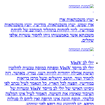
יעוץ משכנתאות ארז
ארז שמש, יעוץ משכנתאות, מודיעין, יועץ משכנתאות
במודיעין. ליווי לקוחות בתהליך המורכב של לקיחת
משכנתא אשר באמצעותו ניתן לחסוך עשרות אלפי
שקלים.
יולי לב VixiV
יולי לב מייסד VixiV ומפתח כמוסה טבעית לחלוטין
ושיטת אכילה ייחודית להיות רענן, נמרץ, מאושר, רזה
לתמיד ועוד. תושב ירושלים ובעל מרכז בריאות
במודיעין, הפצה לכל הארץ. כל הנאמר לעיל נכתב לפי
ניסיונו האישי של יולי לב מייסד VixiV ומעדות של
הציבור שאימץ את השיטה, האמור לעיל אינו המלצה
כלשהי. תוסף תזונה אינו תרופה ואין ליחס לו סגולות
מרפא, יש להיוועץ עם רופא לפני שימוש.