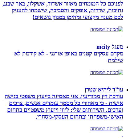
לפניכם כל המומחים מאזור אשדוד, אשקלון, באר שבע,
נתיבות, שדרות, אופקים והסביבה, שישמחו להעניק
לכם מענה מקצועי ומהימן במגוון נושאים!
מעגל mcity
מקדם עסקים קטנים באופן אורגני - לא קודמת לא
שילמת
עו”ד ליהיא שטרן
עורכת דין ממודיעין. אני מאמינה בייעוץ משפטי בגישה
אישית - כי מאחורי כל מסמך עומדים אנשים, צרכים
וערכים. השירותים שלי: ליווי וייעוץ משפטיים בתחום
האישי-משפחתי ובתחום העסקי-מסחרי.