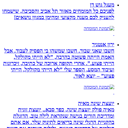
מעגל גוש דן
לפניכם כל המומחים מאזור תל אביב והסביבה, שישמחו
להעניק לכם מענה מקצועי ומהימן במגוון נושאים!
ירון אנטניר
חשבו שאני שבור. חשבו שמשהו בי הפסיק לעבוד. אבל
האמת הייתה פשוטה בהרבה, ”לא הייתי מקולקל,
הייתי פצוע.”. אחרי תקופה ארוכה של כתיבה, זיכרונות
ועיבוד המסע, הספר שלי ”לא הייתי מקולקל, הייתי
פצוע” – יוצא לאור.
יועצת שינה מאיה
מאיה פולק יועצת שינה, כפר סבא,, יועצת זוגית
ומדריכת הורים בגישה שנקראת לילה טוב, הדוגלת
בהקניית הרגלי שינה בריאים לתינוק שלך. אם אתם