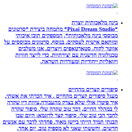
בינה מלאכותית יוצרת
*Pixai Dream Studio* מתמחה ביצירת *סרטונים
מבוססי בינה מלאכותית*, המספקים תוכן איכותי
ומותאם אישית לעסקים, בנוסף, סרטונים מבוססים על
אווטר לקוח. סטארטאפים ויוצרים. אנו משלבים
טכנולוגיה חדשנית עם יצירתיות, כדי לייצר חוויות
ויזואליות ייחודיות ומעוררות השראה.
סיפורים קצרים מהחיים
מעגל סיפורים קצרים מהחיים . איך הכרתי את אשתי,
איך פיטרו אולי שלא בצדק מהעבודה,עיוות דין שקרה
לי במהלך החיים, דבר טוב שקרה שלי. סיפור שקרה
לחבר הכי טוב שלי. סיפור קצר לדוגמא: היום שבו
הבנתי תמיד הייתי ביישן מאוד. פחדתי לדבר עם אנשים
חדשים, וחששתי שאני לא מספיק טוב. יום אחד,