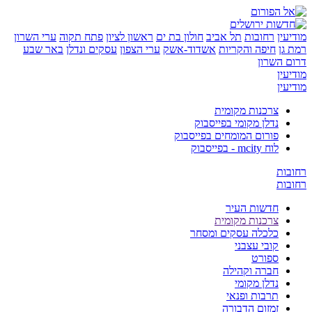
יעין
רחובות
תל אביב
חולון בת ים
ראשון לציון
פתח תקוה
ערי השרון
 גן
חיפה והקריות
אשדוד-אשק
ערי הצפון
עסקים ונדלן
באר שבע
ום השרון
יעין
יעין
צרכנות מקומית
נדלן מקומי בפייסבוק
פורום המומחים בפייסבוק
לוח mcity - בפייסבוק
ובות
ובות
חדשות העיר
צרכנות מקומית
כלכלה עסקים ומסחר
קובי עצבני
ספורט
חברה וקהילה
נדלן מקומי
תרבות ופנאי
זמזום הדבורה