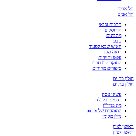
 אביב
 אביב
תרבות ופנאי
הורוסקופ
מתכונים
טבע
האיש שבא לסעוד
רואה מסך
נופש ותיירות
החוקר הרז סברו
סיפורים מהחיים
ון בת ים
ון בת ים
עשינו עסק
כספים וכלכלה
מה בנדל”ן
המומחים של mcity
נדלן מקומי
ון לציון
ון לציון