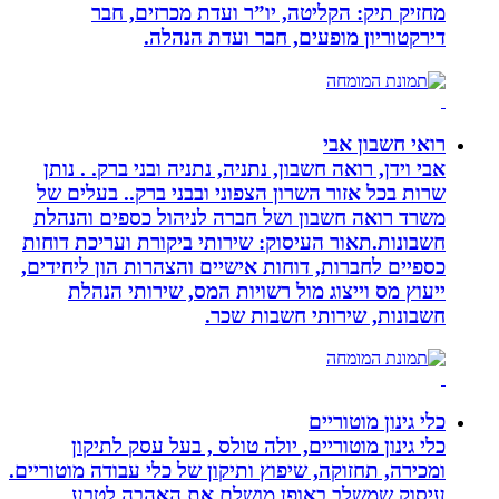
מחזיק תיק: הקליטה, יו”ר ועדת מכרזים, חבר
דירקטוריון מופעים, חבר ועדת הנהלה.
רואי חשבון אבי
אבי וידן, רואה חשבון, נתניה, נתניה ובני ברק. . נותן
שרות בכל אזור השרון הצפוני ובבני ברק.. בעלים של
משרד רואה חשבון ושל חברה לניהול כספים והנהלת
חשבונות.תאור העיסוק: שירותי ביקורת ועריכת דוחות
כספיים לחברות, דוחות אישיים והצהרות הון ליחידים,
ייעוץ מס וייצוג מול רשויות המס, שירותי הנהלת
חשבונות, שירותי חשבות שכר.
כלי גינון מוטוריים
כלי גינון מוטוריים, יולה טולס , בעל עסק לתיקון
ומכירה, תחזוקה, שיפוץ ותיקון של כלי עבודה מוטוריים.
עיסוק שמשלב באופן מושלם את האהבה לטבע,