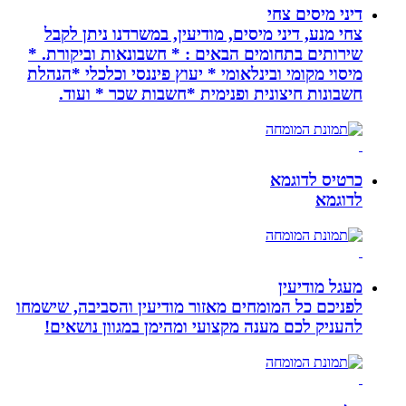
דיני מיסים צחי
צחי מנע, דיני מיסים, מודיעין, במשרדנו ניתן לקבל
שירותים בתחומים הבאים : * חשבונאות וביקורת. *
מיסוי מקומי ובינלאומי * יעוץ פיננסי וכלכלי *הנהלת
חשבונות חיצונית ופנימית *חשבות שכר * ועוד.
כרטיס לדוגמא
לדוגמא
מעגל מודיעין
לפניכם כל המומחים מאזור מודיעין והסביבה, שישמחו
להעניק לכם מענה מקצועי ומהימן במגוון נושאים!