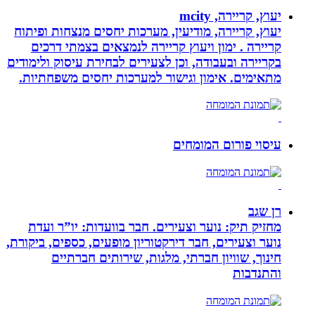
יעוץ, קריירה, mcity
יעוץ, קריירה, מודיעין, מערכות יחסים מנצחות ופיתוח
קריירה . ימון ויעוץ קריירה לנמצאים בצמתי דרכים
בקריירה ובעבודה, וכן לצעירים לבחירת עיסוק ולימודים
מתאימים. אימון וגישור למערכות יחסים משפחתיות.
עיסוי פורום המומחים
רן שגב
מחזיק תיק: נוער וצעירים. חבר בוועדות: יו”ר ועדת
נוער וצעירים, חבר דירקטוריון מופעים, כספים, ביקורת,
חינוך, שוויון חברתי, מלגות, שירותים חברתיים
והתנדבות