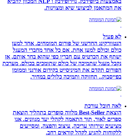
באמצעות ביופידבק, נוירופידבק ו NLP המכוון להביא
את המתאמן לביצועי שיא ומצוינות.
לא פעיל
הנטוורקינג החדשני של פורום המומחים. אחד למען
כולם וכולם למען אחת. אם כל אחד מחברי המעגל
ישתף את הכרטיס עם חבריו כפי שהוא בחר אותם, אז
נקבל מעגל שתמיכה של כולם שתומכים בכולם. מערכת
הפורום תקדם את המיניסייט בקידום אורגני וממומן
בפייסבוק.. תחזוקה ותמיכה כלולים במחיר.
לאה חובל עורכת
הוצאת Best-Seller מלווה סופרים בתהליך הוצאת
ספרים לאור, תוך התאמה לקהלי יעד מגוונים. אנו
מציעים שירותי עריכה, עיצוב והפצה, ומסייעים
ללקוחות להגיע לקהל קוראים רחב.