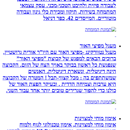
לעבודה פיזית ולהיבט הטכני-מכני. עסק עצמאי
המתמחה בשירות, תיקון ומכירת כלי גינון ועבודה
מוטוריים. המייסדים 42, כפר דניאל
מעגל מפיצי האור
מעגל נטוורקינג -מפיצי האור עם היו”ר אורית גרושטיין.
ברוכים הבאים למפגש של קבוצת ”מפיצי האור”
שנפגשת כל ראשון בבוקר באויר הצח של הזום. הקבוצה
הינה דיגיטלית, ונשארת דיגיטלית. האנשים
שמשתתפים בה : מכל קצווי-תבל ! המטרה של הקבוצה
היא ערבות וצמיחה הדדית . ובעיקר הפצת האור של
כולנו כדי להפוך שגרירים טובים יותר אחד עבור השני.
אימון מוחי למצוינות
אימון מוחי למצוינות, אימון טכנולוגי לגוף ולמוח