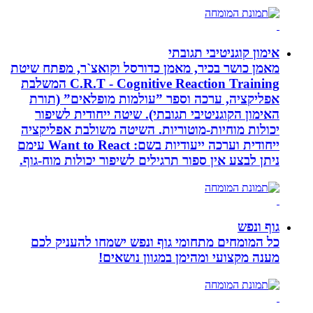
אימון קוגניטיבי תגובתי
מאמן כושר בכיר, מאמן כדורסל וקואצ`ר, מפתח שיטת
C.R.T - Cognitive Reaction Training המשלבת
אפליקציה, ערכה וספר ”עולמות מופלאים” (תורת
האימון הקוגניטיבי תגובתי). שיטה ייחודית לשיפור
יכולות מוחיות-מוטוריות. השיטה משולבת אפליקציה
ייחודית וערכה ייעודיות בשם: Want to React עימם
ניתן לבצע אין ספור תרגילים לשיפור יכולות מוח-גוף.
גוף ונפש
כל המומחים מתחומי גוף ונפש ישמחו להעניק לכם
מענה מקצועי ומהימן במגוון נושאים!