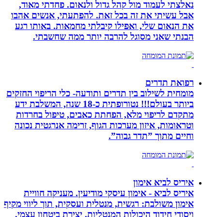
נאלצתי לעמוד מול קהל גדול ולנאום. פחדתי מאוד,
אבל עשיתי את זה בכל זאת. להפתעתי, אנשים אהבו
את הנאום שלי, ואפילו קיבלתי מחמאות. באותו רגע
הבנתי שאני מסוגל להרבה יותר ממה שחשבתי.
רפואת תדרים
מומחית לשילוב בין תדרים ותודעה- כלי הריפוי החזקים
ביותר בעולם!!! נטורופתית כ-18 שנה, המשלבת ידע
מתקדם לריפוי מלא, הפחתת כאבים, טיפול בחרדות
וטראומות, איזון מערכות הגוף, זרימה אנרגטית נכונה
וחיים מתוך ”תדר גבוה”.
איריס לביא אימון
איריס לביא - אימון עיסקי מודיעין. מעניקה חוויית
אימון משולבת: רגשית, מנטלית ועסקית, תוך ליווי מקיף
ויסודי חידוד היכולות המנטליות, יצירת ביטחון עצמי,