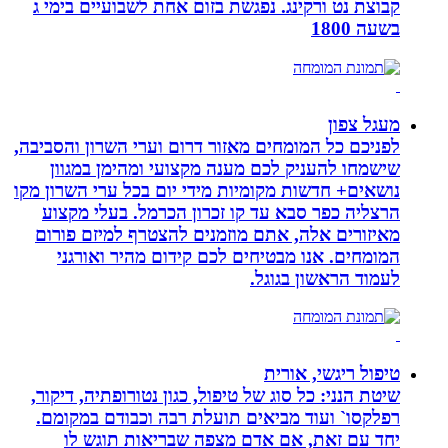
קבוצת נט ורקינג. נפגשת בזום אחת לשבועיים בימי ג
בשעה 1800
מעגל צפון
לפניכם כל המומחים מאזור דרום וערי השרון והסביבה,
שישמחו להעניק לכם מענה מקצועי ומהימן במגוון
נושאים+ חדשות מקומיות מידי יום בכל ערי השרון מקו
הרצליה כפר סבא עד קו זכרון הכרמל. בעלי מקצוע
מאיזורים אלה, אתם מוזמנים להצטרף למיזם פורום
המומחים. אנו מבטיחים לכם קידום מהיר ואורגני
לעמוד הראשון בגוגל.
טיפול ריגשי, אורית
שיטת הנני: כל סוג של טיפול, כגון נטורופתיה, דיקור,
רפלקסו` ועוד מביאים תועלת רבה וכבודם במקומם.
יחד עם זאת, אם אדם מצפה שבריאות תוגש לו