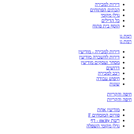
דירות למכירה
הבתים הפתוחים
נדלן מקומי
כל הדילים
הוסף בית פתוח
 גן
 גן
דירות למכירה - מודיעין
דירות להשכרה מודיעין
מסחר ועסקים מודיעין
דרושים
רכב למכירה
חיפוש עבודה
שונות
ה והקריות
ה והקריות
מודיעין אחת
פורום המומחים F
רשת mcity - דף
נדלן מקומי השפלה