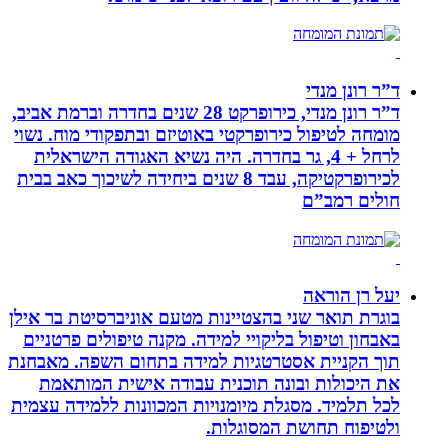
ד”ר רונן מנדי
ד”ר רונן מנדי, כירופרקט 28 שנים בחדרה וברמת אביב,
מומחה לטיפול כירופרקטי באוטיזם ובתפקודי מוח. נשוי
לרחל + 4, גר בחדרה. היה נשיא האגודה הישראלית
לכירופרקטיקה, עבד 8 שנים ביחידה לשיכוך כאב בבית
חולים רמב”ם
יעל רן הוראה
בוגרת תואר שני בהצטיינות מטעם אוניברסיטת בר אילן
באבחון וטיפול בליקויי למידה. מקנה טיפולים פרטניים
תוך הקניית אסטרטגיות למידה בתחום השפה. מאבחנת
את היכולות ובונה תוכנית עבודה אישית המותאמת
לכל תלמיד. מסגלת מיומנויות המכוונות ללמידה עצמית
ולטיפוח תחושת המסוגלות.