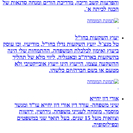
והפרעות קשב וריכוז, מדריכת הורים ומנחה סדנאות של
הכנה לכיתה א`.
יעוץ השקעות בחו”ל
טל מנצ`ל, יועץ השקעות נדלן בחו”ל, מודיעין, וכן עוסק
ביעוץ ואימון לכלכלת המשפחה. ההתמחות שלי הינה
בהשקעות בארה”ב ובאנגליה, ליווי מלא של תהליך
ההשקעה עצמו. הייעוץ הינו ייעוץ אובייקטיבי ולא
מטעם או בשם חברה/יזם כלשהו.
אורי דון יחייא
שיני משפחה- עורך דין אורי דון יחייא עו”ד ומגשר
מוסמך, מומחה לענייני משפחה, גירושין, ירושות
וצוואות מעל 15 שנים. בעל תואר שני במשפטים
ובפילוסופיה.