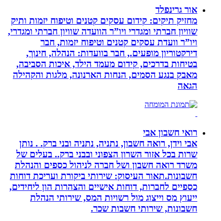
אור גרינפלד
מחזיק תיקים: קידום עסקים קטנים וטיפוח יזמות ותיק
שוויון חברתי ומגדרי ויו”ר הוועדה שוויון חברתי ומגדרי,
ויו”ר וועדת עסקים קטנים וטיפוח יזמות, חבר
דירקטוריון מופעים., חבר בוועדות: הנהלה, חינוך,
בטיחות בדרכים, קידום מעמד הילד, איכות הסביבה,
מאבק בנגע הסמים, הנחות הארנונה, מלגות והקהילה
הגאה
רואי חשבון אבי
אבי וידן, רואה חשבון, נתניה, נתניה ובני ברק. . נותן
שרות בכל אזור השרון הצפוני ובבני ברק.. בעלים של
משרד רואה חשבון ושל חברה לניהול כספים והנהלת
חשבונות.תאור העיסוק: שירותי ביקורת ועריכת דוחות
כספיים לחברות, דוחות אישיים והצהרות הון ליחידים,
ייעוץ מס וייצוג מול רשויות המס, שירותי הנהלת
חשבונות, שירותי חשבות שכר.