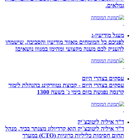
גמלאים.
מעגל מודיעין-ג
לפניכם כל המומחים מאזור מודיעין והסביבה, שישמחו
להעניק לכם מענה מקצועי ומהימן במגוון נושאים!
עסקים בצהרי היום
עסקים בצהרי היום - קבוצת נטוורקינג בהנהלת לימור
קרנסה נפגשת בזום בימי ג` בשעה 1300
ד”ר איליה ליטובצ`יק
ד”ר איליה ליטובצ`יק הוא קרדיולוג מצנתר בכיר, מנהל
תחום חסימות כליליות כרוניות (CTO) במערך