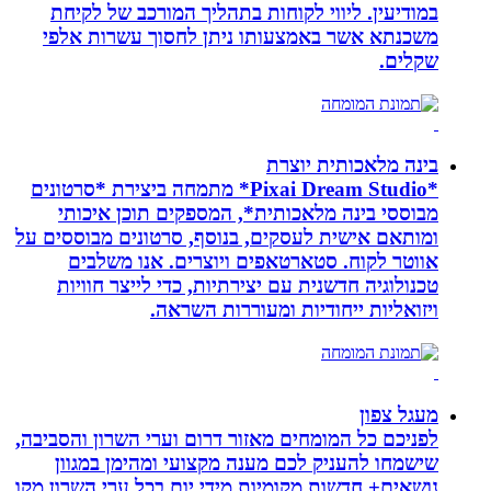
במודיעין. ליווי לקוחות בתהליך המורכב של לקיחת
משכנתא אשר באמצעותו ניתן לחסוך עשרות אלפי
שקלים.
בינה מלאכותית יוצרת
*Pixai Dream Studio* מתמחה ביצירת *סרטונים
מבוססי בינה מלאכותית*, המספקים תוכן איכותי
ומותאם אישית לעסקים, בנוסף, סרטונים מבוססים על
אווטר לקוח. סטארטאפים ויוצרים. אנו משלבים
טכנולוגיה חדשנית עם יצירתיות, כדי לייצר חוויות
ויזואליות ייחודיות ומעוררות השראה.
מעגל צפון
לפניכם כל המומחים מאזור דרום וערי השרון והסביבה,
שישמחו להעניק לכם מענה מקצועי ומהימן במגוון
נושאים+ חדשות מקומיות מידי יום בכל ערי השרון מקו