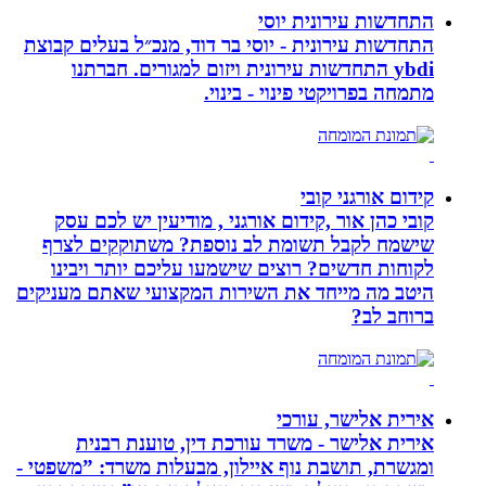
התחדשות עירונית יוסי
התחדשות עירונית - יוסי בר דוד, מנכ״ל בעלים קבוצת
ybdi התחדשות עירונית ויזום למגורים. חברתנו
מתמחה בפרויקטי פינוי - בינוי.
קידום אורגני קובי
קובי כהן אור ,קידום אורגני , מודיעין יש לכם עסק
שישמח לקבל תשומת לב נוספת? משתוקקים לצרף
לקוחות חדשים? רוצים שישמעו עליכם יותר ויבינו
היטב מה מייחד את השירות המקצועי שאתם מעניקים
ברוחב לב?
אירית אלישר, עורכי
אירית אלישר - משרד עורכת דין, טוענת רבנית
ומגשרת, תושבת נוף איילון, מבעלות משרד: ”משפטי -