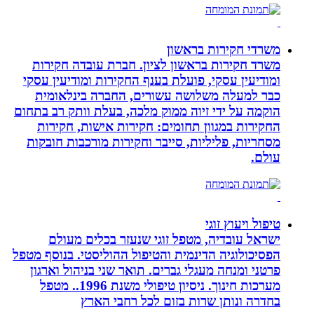
משרדי חקירות בראשון
משרד חקירות בראשון לציון. חברת עובדה חקירות
ומודיעין עסקי, פועלת בענף החקירות ומודיעין עסקי
כבר למעלה משלושה עשורים, החברה בינלאומית
הוקמה על ידי זיוה ממוק מלכה, בעלת וותק רב בתחום
החקירות במגוון תחומים: חקירות אישות, חקירות
מסחריות, פליליות, סייבר וחקירות מורכבות חובקות
עולם.
טיפול ויעוץ זוגי
ישראל עובדיה, מטפל זוגי שנעזר בכלים מעולם
הפסיכולוגיה הדינמית והטיפול ההוליסטי. בנוסף מטפל
פרטני ומנחה מעגלי גברים. תואר שני בניהול וארגון
מערכות חינוך. ניסיון טיפולי משנת 1996.. מטפל
בחדרה ונותן שרות בזום לכל רחבי הארץ