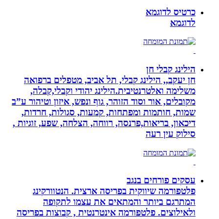
כרטיס לדוגמא
לדוגמא
הילינג קבלי חן
חן יעקב,, הילינג קבלי, תל אביב, מטפלים ברפואה
משלימה ואלטרנטיבית.הילינג יהודי וקבלי,קבלה,
מקובלים, אור וסוד הזוהר, גוף ונפש, איזון וטיהור ע”ב
שמות, חותמות ומפתחות, קמעות, סגולות, חרדות,
דיכאון, בריאות,פרנסה, רווחה, הצלחה, שפע, זוגיות ,
סילוק עין רעה
עסקים פורחים בנגב
פלטפורמה שיווקית בפריסה ארצית. הנטוורקינג
המתרגם ביותר והמתאים את עצמו לתקופה
ולאילוצים. פלטפורמה אינטרנטית , קבוצות בפריסה