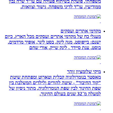
משפחתי, פועלת בשיתוף פעולה עם עו”ד שרה נבון
ממודיעין, עו”ד לדיני משפחה, גישור וצוואות.
מקדמי אתרים ועסקים
מעגלי כח של מקדמי אתרים ועסקים מכל הארץ. כיום
ישנם: בייפוסט, מגה לינק, בסט לינר, אופיר מרדמים,
בוסט, ענת סיידר , לינק שייק, אורי שחם
מיקי שלומציון זוהר
מאסטר בנומרולוגיה קבלית וטארוט ומפתחת שיטת
”קוד החיבור” - שיטה להורים ולילדים המשלבת בין
שפת החינוך לבין שפת הנומרולוגיה, מתוך ניסיון של
למעלה מ־32 שנים בעולם החינוך.