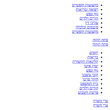
מקצועות חופשיים
רפואה ובריאות
גוף ונפש
הורים וילדים
עורכי דין
פיננסים וכלכלה
מקצועות חופשיים
קוה
קוה
יחסים
בריאות
קלינאות תקשורת
יעוץ אישי
גוף ונפש
קובי עיצבני
חוקר פרטי
בית המשפט
הורים וילדים
פרשת השבוע
שרון
שרון