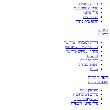
דירות למכירה
הבתים הפתוחים
נדלן מקומי
כל הדילים
הוסף בית פתוח
ן
ן
דירות למכירה - מודיעין
דירות להשכרה מודיעין
מסחר ועסקים מודיעין
דרושים
רכב למכירה
חיפוש עבודה
שונות
והקריות
והקריות
מודיעין אחת
פורום המומחים F
רשת mcity - דף
נדלן מקומי השפלה