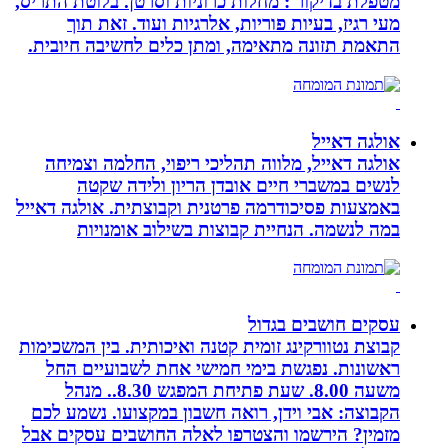
מטפלת בדיקור : מחלות כרוניות וסרטן. בלוטת התריס,
מעי רגיז, בעיות פוריות, אלרגיות ועוד. זאת תוך
התאמת תזונה מתאימה, ומתן כלים לחשיבה חיובית.
אולגה דאייל
אולגה דאייל, מלווה תהליכי ריפוי, החלמה וצמיחה
לנשים במשברי חיים אובדן הריון ולידה שקטה
באמצעות פסיכודרמה פרטנית וקבוצתית. אולגה דאייל
במה לנשמה. ‏הנחיית קבוצות בשילוב אומנויות‏
עסקים חושבים בגדול
קבוצת נטוורקינג זומית קטנה ואיכותית. בין המשכימות
ראשונות. נפגשת בימי חמישי אחת לשבועיים החל
משעה 8.00. שעת פתיחת המפגש 8.30.. מנהל
הקבוצה: אבי וידן, רואה חשבון במקצועו. נשמע לכם
מזמין? הירשמו והצטרפו לאלה החושבים עסקים אבל