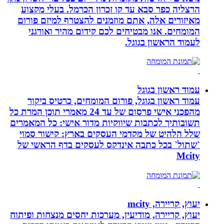
הרצליה כפר סבא עד קו זכרון הכרמל. בעלי מקצוע
מאיזורים אלה, אתם מוזמנים להצטרף למיזם פורום
המומחים. אנו מבטיחים לכם קידום מהיר ואורגני
לעמוד הראשון בגוגל.
עמוד ראשון בגוגל
עמוד ראשון בגוגל, פורום המומחים, כרטיס ביקור
מהפכני אישי פרסום של עד 24 מאמרי תוכן המרת כל
תשובותיך לכתבות שיווקיות מדור אישי: כל המאמרים
שלל הלהיט של מקדמי העסקים בארץ: קישור סמוי
`שתול` בכל כתבה אינדקס לעסקים בדף הראשי של
Mcity
יעוץ, קריירה, mcity
יעוץ, קריירה, מודיעין, מערכות יחסים מנצחות ופיתוח