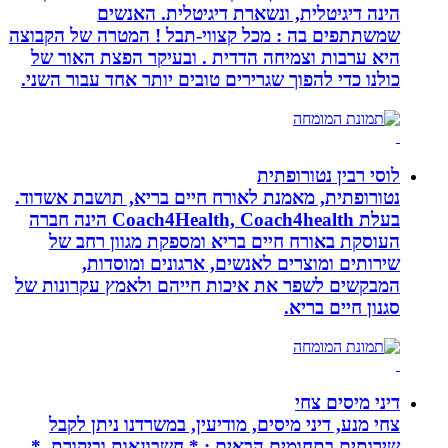
הינה דיגיטלית, ונשארת דיגיטלית. האנשים
שמשתתפים בה : מכל קצווי-תבל ! המטרה של הקבוצה
היא ערבות וצמיחה הדדית . ובעיקר הפצת האור של
כולנו כדי להפוך שגרירים טובים יותר אחד עבור השני.
לוסי רבין נטורופתית
נטורופתית, מאמנת לאורח חיים בריא, תושבת אשדוד.
בעלת Coach4Health, Coach4health הינה חברה
העוסקת באורח חיים בריא ומספקת מגוון רחב של
שירותים ומוצרים לאנשים, ארגונים ומוסדות,
המבקשים לשפר את איכות חייהם ולאמץ עקרונות של
סגנון חיים בריא.
דיני מיסים צחי
צחי מנע, דיני מיסים, מודיעין, במשרדנו ניתן לקבל
שירותים בתחומים הבאים : * חשבונאות וביקורת. *