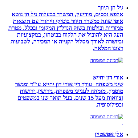
גיל חן תיווך
אלפא נכסים, מודיעין, המשרד בבעלות גיל חן נושא
אופי שונה כמשרד תיווך בוטיקי וייחודי עם תוצאות
ממזריות ובולטות בשוק הנדל”ן המקומי ובכלל. מטרת
העל היא להוביל את הלקוח בביטחון, במקצועיות
וביושרה לאורך מסלול הקנייה או המכירה, לשביעות
רצונו המלאה.
אורי דון יחייא
שיני משפחה- עורך דין אורי דון יחייא עו”ד ומגשר
מוסמך, מומחה לענייני משפחה, גירושין, ירושות
וצוואות מעל 15 שנים. בעל תואר שני במשפטים
ובפילוסופיה.
אלן אפשטיין