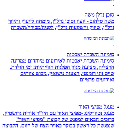
סוכן נדלן משה
משה סלהוב - יועץ וסוכן נדל”ן, מומחה לייעוץ ותיווך
נדל”ן, שיווק והשקעות נדל”ן, לקניה/מכירה/השכרה
סימונה השכרת יאכטות
סימונה השכרת יאכטות לאירועים מיוחדים ממרינה
הרצליה, מציעה מגוון הפלגות חווייתיות: ימי הולדת,
שייט זוגי רומנטי, הצעות נישואין, גיבוש צוותים
ואירועים פרטיים
מעגל מפיצי האור
מעגל נטוורקינג -מפיצי האור עם היו”ר אורית גרושטיין.
ברוכים הבאים למפגש של קבוצת ”מפיצי האור”
שנפגשת כל ראשון בבוקר באויר הצח של הזום. הקבוצה