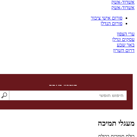
ד-אשק
ד-אשק
פורום אישי ציבור
פורום הנדלן
צפון
 ונדלן
שבע
השרון
חיפוש באתר
לי תמיכה
תומכים בכולם