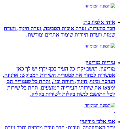
איתי אלמוג בר:
חבר בוועדות: ועדת איכות הסביבה, ועדת חינוך, וועדת
שמות וועדת תיירות שימור אתרים ומורשת.
עיריית מודיעין
מודיעין. תושב יקר! כל העיר בכף ידך! יש לך כאן
אפשרות לבחור את קטגורית השירות המבוקש: ארנונה,
הנדסה ובינוי, חינוך, רווחה וכו`, ותחת כל קטגוריה הם
ימצאו את שירותי העירייה המוצעים. תחת כל שירות
יוכל התושב: לגשת בקלות לשירות בקליק.
אבי אלבז מודיעין
יו”ר האופוזיציה, ועדות: חבר ועדת מכרזים וחבר ועדת