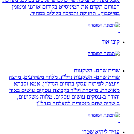
נקבל מעגל שתמיכה של כולם שתומכים בכולם. מערכת
הפורום תקדם את המיניסייט בקידום אורגני וממומן
בפייסבוק.. תחזוקה ותמיכה כלולים במחיר.
קובי אור
שרית שחם- השקעות
שרית שחם- השקעות נדל”ן. מלווה משקיעים, מרצה
ויועצת לפיתוח עסקי בתחום הנדל”ן. אמא וסבתא
מאושרת. ‏מייסדת ויו”ר בקבוצת עסקים עושים באור
יהודה‏ ב-‏עסקים עושים עסקים‏. ‏מלווה משקיעים,
ב-‏שרית שחם מנטורית להצלחה בנדל”ן‏
עו”ד ליהיא שטרן