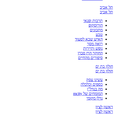
יב
יב
תרבות ופנאי
הורוסקופ
מתכונים
טבע
האיש שבא לסעוד
רואה מסך
נופש ותיירות
החוקר הרז סברו
סיפורים מהחיים
בת ים
בת ים
עשינו עסק
כספים וכלכלה
מה בנדל”ן
המומחים של mcity
נדלן מקומי
לציון
לציון