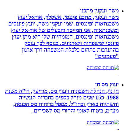
משה ועקנין מתכנן
משה ועקנין, מתכנן פיננסי, אשקלון, אוראל יעוץ
משכנתאות ופיננסים. שמי ועקנין משה, יועץ פיננסים
ומשכנתאות, אני המייסד והבעלים של אור-אל יעוץ
משכנתאות ופיננסים, המומחיות שלי היא מתן יעוץ
פיננסי למשפחות ולארגונים. בנוסף לכך עוסק
בהתנדבות בתחום כלכלת המשפחה דרך ארגון
”פעמונים”
יעוץ מס חן
חן נוי, הנהלת חשבונות ויעוץ מס, מודיעין, רו”ח משנת
1988. כ15 שנים מנהל כספים בחברות תעשייה
ותשתיות בארץ ובחו”ל. מטפל בדוחות מס הכנסה,
מע”מ, ביטוח לאומי והחזרי מס לשכירים.