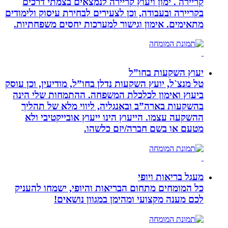
קריירה . ימון ויעוץ קריירה לנמצאים בצמתי דרכים
בקריירה ובעבודה, וכן לצעירים לבחירת עיסוק ולימודים
מתאימים. אימון וגישור למערכות יחסים משפחתיות.
יעוץ השקעות בחו”ל
טל מנצ`ל, יועץ השקעות נדלן בחו”ל, מודיעין, וכן עוסק
ביעוץ ואימון לכלכלת המשפחה. ההתמחות שלי הינה
בהשקעות בארה”ב ובאנגליה, ליווי מלא של תהליך
ההשקעה עצמו. הייעוץ הינו ייעוץ אובייקטיבי ולא
מטעם או בשם חברה/יזם כלשהו.
מעגל בריאות ויופי
כל המומחים מתחום הבריאות והיופי, ישמחו להעניק
לכם מענה מקצועי ומהימן במגוון נושאים!