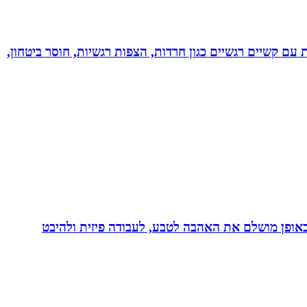
ל רגשי בשיטת NLP לילדים ונוער! מסייעת בהתמודדות עם קשיים רגשיים כגון חרדות, הצפות רגשיות, חוסר ביטחון,
לב באופן מושלם את האהבה לטבע, לעבודה פיזית ולהיבט