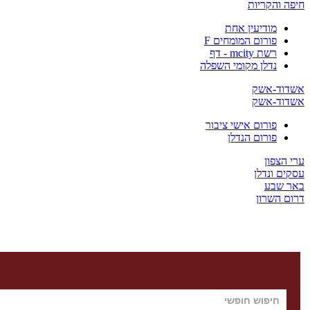
חיפה והקריות
מודיעין אחת
פורום המומחים F
רשת mcity - דף
נדלן מקומי השפלה
אשדוד-אשק
אשדוד-אשק
פורום אישי ציבור
פורום הנדלן
ערי הצפון
עסקים ונדלן
באר שבע
דרום השרון