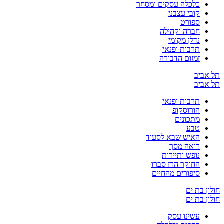
כלכלה עסקים ומסחר
קובי עצבני
ספורט
חברה וקהילה
נדלן מקומי
תרבות ופנאי
זמזום הדבורה
תל אביב
תל אביב
תרבות ופנאי
הורוסקופ
מתכונים
טבע
האיש שבא לסעוד
רואה מסך
נופש ותיירות
החוקר הרז סברו
סיפורים מהחיים
חולון בת ים
חולון בת ים
עשינו עסק