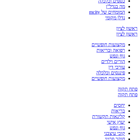
כספים וכלכלה
מה בנדל”ן
המומחים של mcity
נדלן מקומי
ראשון לציון
ראשון לציון
מקצועות חופשיים
רפואה ובריאות
גוף ונפש
הורים וילדים
עורכי דין
פיננסים וכלכלה
מקצועות חופשיים
פתח תקוה
פתח תקוה
יחסים
בריאות
קלינאות תקשורת
יעוץ אישי
גוף ונפש
קובי עיצבני
חוקר פרטי