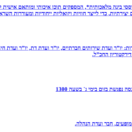
ת *סרטונים מבוססי בינה מלאכותית*, המספקים תוכן איכותי ומותאם אי
ירתיות, כדי לייצר חוויות ויזואליות ייחודיות ומעוררות השרא
ות: יו”ר ועדת שירותים חברתיים, יו”ר ועדת דת, יו”ר ועדת חי
דירקטוריון החכ”ל.
 נפגשת בזום בימי ג` בשעה 1300
 מופעים, חבר ועדת הנהלה.