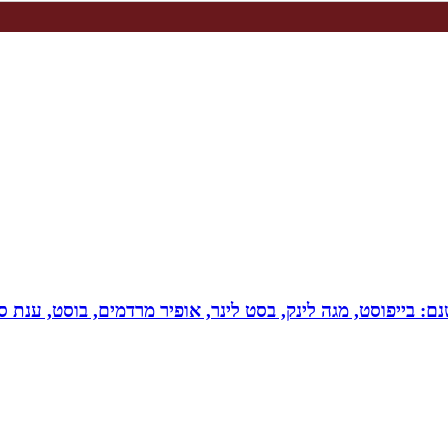
 בייפוסט, מגה לינק, בסט לינר, אופיר מרדמים, בוסט, ענת סיי