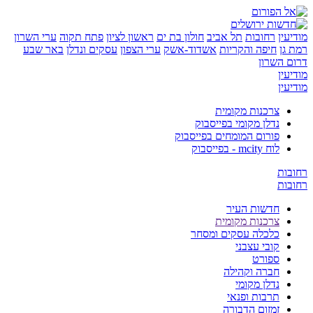
ין
רחובות
תל אביב
חולון בת ים
ראשון לציון
פתח תקוה
ערי השרון
ן
חיפה והקריות
אשדוד-אשק
ערי הצפון
עסקים ונדלן
באר שבע
השרון
ין
ין
צרכנות מקומית
נדלן מקומי בפייסבוק
פורום המומחים בפייסבוק
לוח mcity - בפייסבוק
ת
ת
חדשות העיר
צרכנות מקומית
כלכלה עסקים ומסחר
קובי עצבני
ספורט
חברה וקהילה
נדלן מקומי
תרבות ופנאי
זמזום הדבורה