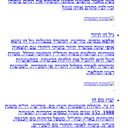
מציג מאמר מקצועי מסוגנן המשקף את תחום עיסוקו
ובין לבין מקדם אותו בגוגל
גיל חן תיווך
אלפא נכסים, מודיעין, המשרד בבעלות גיל חן נושא
אופי שונה כמשרד תיווך בוטיקי וייחודי עם תוצאות
ממזריות ובולטות בשוק הנדל”ן המקומי ובכלל. מטרת
העל היא להוביל את הלקוח בביטחון, במקצועיות
וביושרה לאורך מסלול הקנייה או המכירה, לשביעות
רצונו המלאה.
יעוץ מס חן
חן נוי, הנהלת חשבונות ויעוץ מס, מודיעין, רו”ח משנת
1988. כ15 שנים מנהל כספים בחברות תעשייה
ותשתיות בארץ ובחו”ל. מטפל בדוחות מס הכנסה,
מע”מ, ביטוח לאומי והחזרי מס לשכירים.