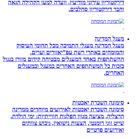
דירקטוריון עירוני מודיעין, וועדה למען הקהילה הגאה
וחבר דירקטוריון סחלבים.
מעגל המדינה
מעגל המדינה מעגלי התמיכה מכל תחומי העיסוק
והמומחים באתרי רשת עפ”יאזורים וערים.
ההשתתפות באחד המעגלים מבטיחה קידום מזורז בגגול
בזכות כל המשתתפים האחרים במעגל ובמעגלים
האחרים.
סימונה השכרת יאכטות
סימונה השכרת יאכטות לאירועים מיוחדים ממרינה
הרצליה, מציעה מגוון הפלגות חווייתיות: ימי הולדת,
שייט זוגי רומנטי, הצעות נישואין, גיבוש צוותים
ואירועים פרטיים