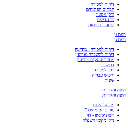
דירות למכירה
הבתים הפתוחים
נדלן מקומי
כל הדילים
הוסף בית פתוח
ן
ן
דירות למכירה - מודיעין
דירות להשכרה מודיעין
מסחר ועסקים מודיעין
דרושים
רכב למכירה
חיפוש עבודה
שונות
והקריות
והקריות
מודיעין אחת
פורום המומחים F
רשת mcity - דף
נדלן מקומי השפלה