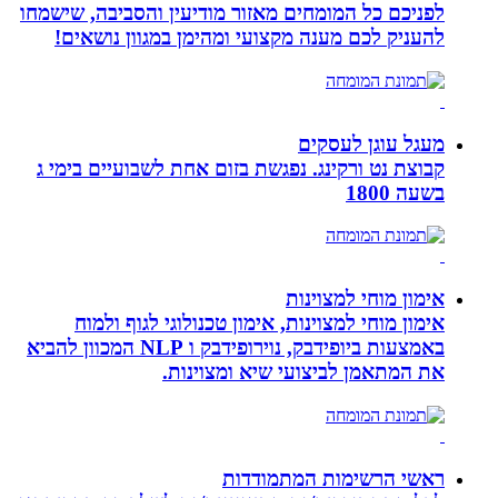
לפניכם כל המומחים מאזור מודיעין והסביבה, שישמחו
להעניק לכם מענה מקצועי ומהימן במגוון נושאים!
מעגל עוגן לעסקים
קבוצת נט ורקינג. נפגשת בזום אחת לשבועיים בימי ג
בשעה 1800
אימון מוחי למצוינות
אימון מוחי למצוינות, אימון טכנולוגי לגוף ולמוח
באמצעות ביופידבק, נוירופידבק ו NLP המכוון להביא
את המתאמן לביצועי שיא ומצוינות.
ראשי הרשימות המתמודדות