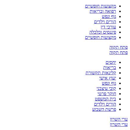
מקצועות חופשיים
רפואה ובריאות
גוף ונפש
הורים וילדים
עורכי דין
פיננסים וכלכלה
מקצועות חופשיים
תקוה
תקוה
יחסים
בריאות
קלינאות תקשורת
יעוץ אישי
גוף ונפש
קובי עיצבני
חוקר פרטי
בית המשפט
הורים וילדים
פרשת השבוע
שרון
שרון