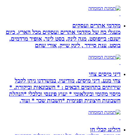
מקדמי אתרים ועסקים
מעגלי כח של מקדמי אתרים ועסקים מכל הארץ. כיום
ישנם: בייפוסט, מגה לינק, בסט לינר, אופיר מרדמים,
בוסט, ענת סיידר , לינק שייק, אורי שחם
דיני מיסים צחי
צחי מנע, דיני מיסים, מודיעין, במשרדנו ניתן לקבל
שירותים בתחומים הבאים : * חשבונאות וביקורת. *
מיסוי מקומי ובינלאומי * יעוץ פיננסי וכלכלי *הנהלת
חשבונות חיצונית ופנימית *חשבות שכר * ועוד.
הילינג קבלי חן