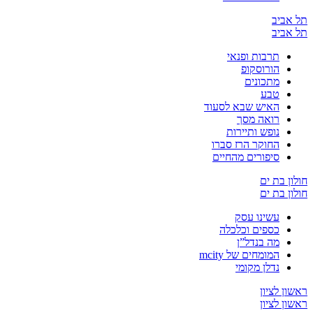
ביב
ביב
תרבות ופנאי
הורוסקופ
מתכונים
טבע
האיש שבא לסעוד
רואה מסך
נופש ותיירות
החוקר הרז סברו
סיפורים מהחיים
 בת ים
 בת ים
עשינו עסק
כספים וכלכלה
מה בנדל”ן
המומחים של mcity
נדלן מקומי
 לציון
 לציון