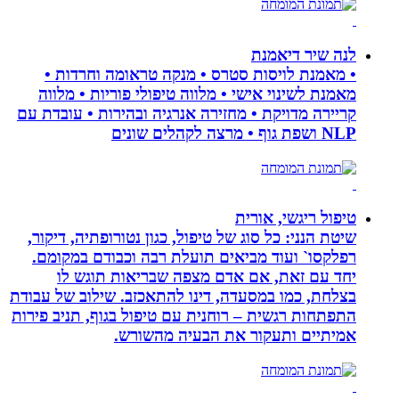
לנה שיר דיאמנת
• מאמנת לויסות סטרס • מנקה טראומה וחרדות •
מאמנת לשינוי אישי • מלווה טיפולי פוריות • מלווה
קריירה מדויקת • מחזירה אנרגיה ובהירות • עובדת עם
NLP ושפת גוף • מרצה לקהלים שונים
טיפול ריגשי, אורית
שיטת הנני: כל סוג של טיפול, כגון נטורופתיה, דיקור,
רפלקסו` ועוד מביאים תועלת רבה וכבודם במקומם.
יחד עם זאת, אם אדם מצפה שבריאות תוגש לו
בצלחת, כמו במסעדה, דינו להתאכזב. שילוב של עבודת
התפתחות רגשית – רוחנית עם טיפול בגוף, תניב פירות
אמיתיים ותעקור את הבעיה מהשורש.