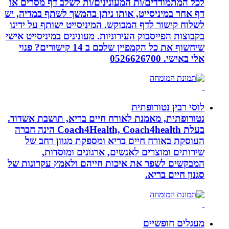
לכל המתמודדים/ות המעונינים/ות לשלב דף מסרים או
דף אחר במיניסייט, אותו ניתן בהמשך לשתף במדיה, יש
לשלוח קישור לדף המבוקש. המיניסייט ישותף על ידינו
בקבוצות הפייסבוק העירוניות. מעונינים במיניסייט אישי
שיחשוף את כל הקמפיין שלכם ב 14 קישורים? פנוי
אלי באישי. 0526626700
לוסי רבין נטורופתית
נטורופתית, מאמנת לאורח חיים בריא, תושבת אשדוד.
בעלת Coach4Health, Coach4health הינה חברה
העוסקת באורח חיים בריא ומספקת מגוון רחב של
שירותים ומוצרים לאנשים, ארגונים ומוסדות,
המבקשים לשפר את איכות חייהם ולאמץ עקרונות של
סגנון חיים בריא.
מעגלים חופשיים