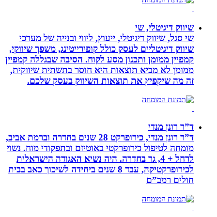
שיווק דיגיטלי, שי
שי סגל, שיווק דיגיטלי, ייעוץ, ליווי ובנייה של מערכי
שיווק דיגיטליים לעסק כולל קופירייטינג, משפך שיווקי,
קמפיין ממומן ותכנון מסע לקוח. הסיבה שבגללה קמפיין
ממומן לא מביא תוצאות היא חוסר בתשתית שיווקית,
זה מה שיקפיץ את תוצאות השיווק בעסק שלכם.
ד”ר רונן מנדי
ד”ר רונן מנדי, כירופרקט 28 שנים בחדרה וברמת אביב,
מומחה לטיפול כירופרקטי באוטיזם ובתפקודי מוח. נשוי
לרחל + 4, גר בחדרה. היה נשיא האגודה הישראלית
לכירופרקטיקה, עבד 8 שנים ביחידה לשיכוך כאב בבית
חולים רמב”ם