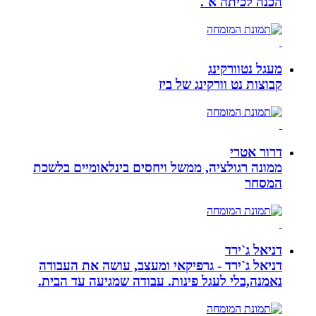
הכנה לכיתה א`.
מעגל נטוורקינג
קבוצות נט וורקינג של ביז
דרור אטרי
ממונה רגולציה, ממשל ויחסים בינלאומיים בלשכת
המסחר
דניאל ג`ירד
דניאל ג`ירד - גרפיקאי ומעצב, עושה את העבודה
נאמנה,בלי לעגל פינות. עבודה שמגיעה עד הבית.