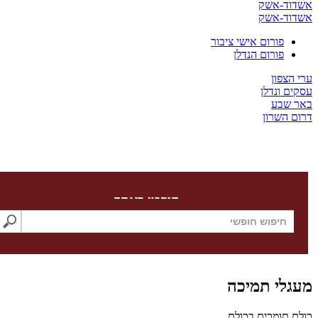
ד-אשק
ד-אשק
פורום אישי ציבור
פורום הנדלן
צפון
 ונדלן
שבע
השרון
חיפוש באתר
לי תמיכה
תומכים בכולם