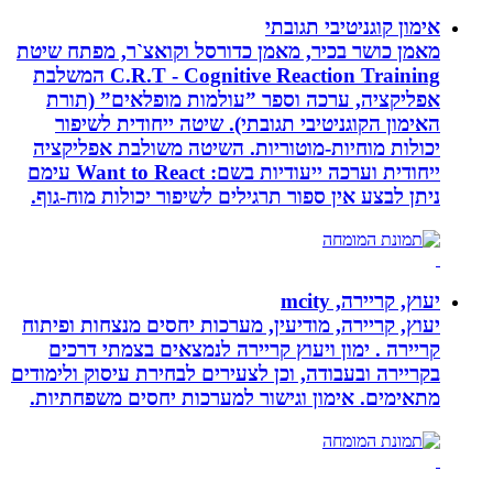
אימון קוגניטיבי תגובתי
מאמן כושר בכיר, מאמן כדורסל וקואצ`ר, מפתח שיטת
C.R.T - Cognitive Reaction Training המשלבת
אפליקציה, ערכה וספר ”עולמות מופלאים” (תורת
האימון הקוגניטיבי תגובתי). שיטה ייחודית לשיפור
יכולות מוחיות-מוטוריות. השיטה משולבת אפליקציה
ייחודית וערכה ייעודיות בשם: Want to React עימם
ניתן לבצע אין ספור תרגילים לשיפור יכולות מוח-גוף.
יעוץ, קריירה, mcity
יעוץ, קריירה, מודיעין, מערכות יחסים מנצחות ופיתוח
קריירה . ימון ויעוץ קריירה לנמצאים בצמתי דרכים
בקריירה ובעבודה, וכן לצעירים לבחירת עיסוק ולימודים
מתאימים. אימון וגישור למערכות יחסים משפחתיות.