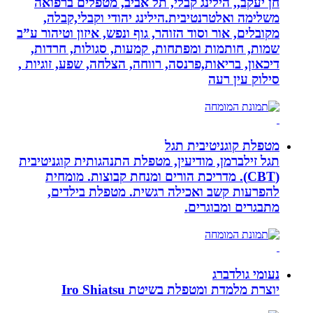
חן יעקב,, הילינג קבלי, תל אביב, מטפלים ברפואה
משלימה ואלטרנטיבית.הילינג יהודי וקבלי,קבלה,
מקובלים, אור וסוד הזוהר, גוף ונפש, איזון וטיהור ע”ב
שמות, חותמות ומפתחות, קמעות, סגולות, חרדות,
דיכאון, בריאות,פרנסה, רווחה, הצלחה, שפע, זוגיות ,
סילוק עין רעה
מטפלת קוגניטיבית תגל
תגל זילברמן, מודיעין, מטפלת התנהגותית קוגניטיבית
(CBT). מדריכת הורים ומנחת קבוצות. מומחית
להפרעות קשב ואכילה רגשית. מטפלת בילדים,
מתבגרים ומבוגרים.
נעומי גולדברג
יוצרת מלמדת ומטפלת בשיטת Iro Shiatsu