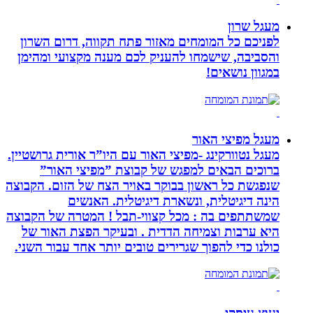
מעגל שרון
לפניכם כל המומחים מאזור פתח תקווה, דרום השרון
והסביבה, שישמחו להעניק לכם מענה מקצועי ומהימן
במגוון נושאים!
מעגל מפיצי האור
מעגל נטוורקינג -מפיצי האור עם היו”ר אורית גרושטיין.
ברוכים הבאים למפגש של קבוצת ”מפיצי האור”
שנפגשת כל ראשון בבוקר באויר הצח של הזום. הקבוצה
הינה דיגיטלית, ונשארת דיגיטלית. האנשים
שמשתתפים בה : מכל קצווי-תבל ! המטרה של הקבוצה
היא ערבות וצמיחה הדדית . ובעיקר הפצת האור של
כולנו כדי להפוך שגרירים טובים יותר אחד עבור השני.