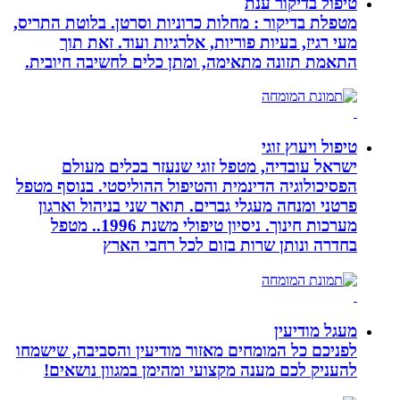
טיפול בדיקור ענת
מטפלת בדיקור : מחלות כרוניות וסרטן. בלוטת התריס,
מעי רגיז, בעיות פוריות, אלרגיות ועוד. זאת תוך
התאמת תזונה מתאימה, ומתן כלים לחשיבה חיובית.
טיפול ויעוץ זוגי
ישראל עובדיה, מטפל זוגי שנעזר בכלים מעולם
הפסיכולוגיה הדינמית והטיפול ההוליסטי. בנוסף מטפל
פרטני ומנחה מעגלי גברים. תואר שני בניהול וארגון
מערכות חינוך. ניסיון טיפולי משנת 1996.. מטפל
בחדרה ונותן שרות בזום לכל רחבי הארץ
מעגל מודיעין
לפניכם כל המומחים מאזור מודיעין והסביבה, שישמחו
להעניק לכם מענה מקצועי ומהימן במגוון נושאים!