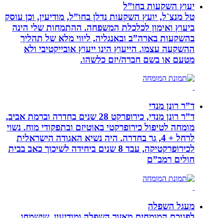
יעוץ השקעות בחו”ל
טל מנצ`ל, יועץ השקעות נדלן בחו”ל, מודיעין, וכן עוסק
ביעוץ ואימון לכלכלת המשפחה. ההתמחות שלי הינה
בהשקעות בארה”ב ובאנגליה, ליווי מלא של תהליך
ההשקעה עצמו. הייעוץ הינו ייעוץ אובייקטיבי ולא
מטעם או בשם חברה/יזם כלשהו.
ד”ר רונן מנדי
ד”ר רונן מנדי, כירופרקט 28 שנים בחדרה וברמת אביב,
מומחה לטיפול כירופרקטי באוטיזם ובתפקודי מוח. נשוי
לרחל + 4, גר בחדרה. היה נשיא האגודה הישראלית
לכירופרקטיקה, עבד 8 שנים ביחידה לשיכוך כאב בבית
חולים רמב”ם
מעגל השפלה
לפניכם המומחים מאזור השפלה ומודיעין, שישמחו