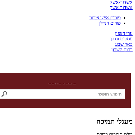
דוד-אשק
דוד-אשק
פורום אישי ציבור
פורום הנדלן
 הצפון
ים ונדלן
ר שבע
ום השרון
חיפוש באתר
גלי תמיכה
לם תומכים בכולם