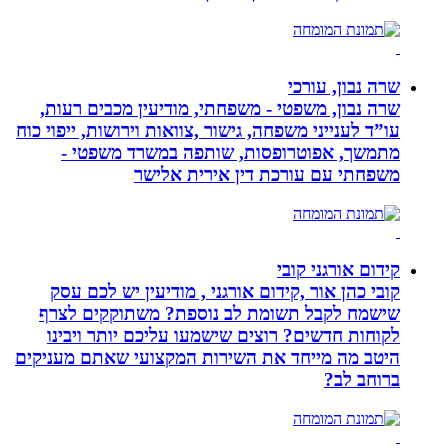
שרה נבון, עורכי
שרה נבון, משפטי - משפחתי, מודיעין מכבים רעות,
עו”ד לענייני משפחה, גישור ,צוואות וירושות, ייפוי כוח
מתמשך, אפוטרופסות, שותפה במשרד משפטי -
משפחתי עם עורכת דין אירית אלישר
קידום אורגני קובי
קובי כהן אור ,קידום אורגני , מודיעין יש לכם עסק
שישמח לקבל תשומת לב נוספת? משתוקקים לצרף
לקוחות חדשים? רוצים שישמעו עליכם יותר ויבינו
היטב מה מייחד את השירות המקצועי שאתם מעניקים
ברוחב לב?