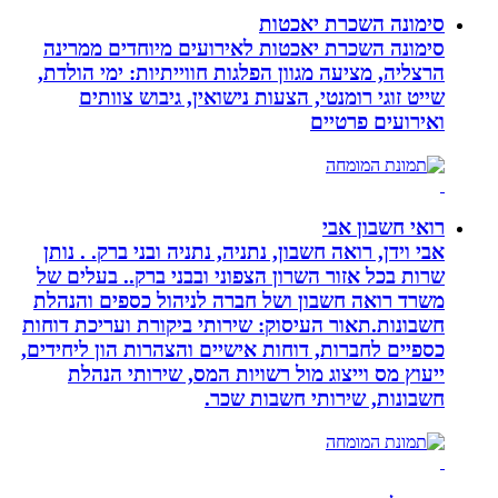
סימונה השכרת יאכטות
סימונה השכרת יאכטות לאירועים מיוחדים ממרינה
הרצליה, מציעה מגוון הפלגות חווייתיות: ימי הולדת,
שייט זוגי רומנטי, הצעות נישואין, גיבוש צוותים
ואירועים פרטיים
רואי חשבון אבי
אבי וידן, רואה חשבון, נתניה, נתניה ובני ברק. . נותן
שרות בכל אזור השרון הצפוני ובבני ברק.. בעלים של
משרד רואה חשבון ושל חברה לניהול כספים והנהלת
חשבונות.תאור העיסוק: שירותי ביקורת ועריכת דוחות
כספיים לחברות, דוחות אישיים והצהרות הון ליחידים,
ייעוץ מס וייצוג מול רשויות המס, שירותי הנהלת
חשבונות, שירותי חשבות שכר.