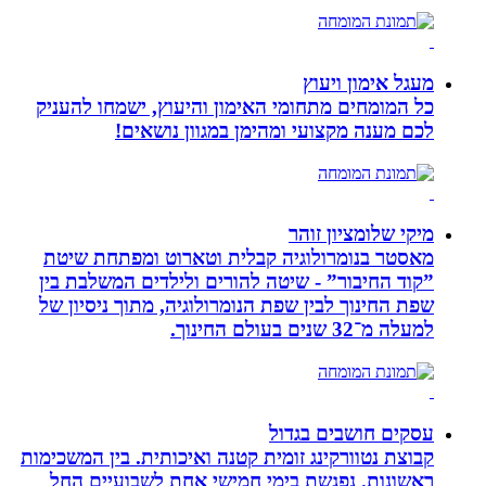
מעגל אימון ויעוץ
כל המומחים מתחומי האימון והיעוץ, ישמחו להעניק
לכם מענה מקצועי ומהימן במגוון נושאים!
מיקי שלומציון זוהר
מאסטר בנומרולוגיה קבלית וטארוט ומפתחת שיטת
”קוד החיבור” - שיטה להורים ולילדים המשלבת בין
שפת החינוך לבין שפת הנומרולוגיה, מתוך ניסיון של
למעלה מ־32 שנים בעולם החינוך.
עסקים חושבים בגדול
קבוצת נטוורקינג זומית קטנה ואיכותית. בין המשכימות
ראשונות. נפגשת בימי חמישי אחת לשבועיים החל