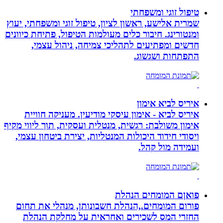
טיפול זוגי ומשפחתי
שמרית אלישע, ראשון לציון, טיפול זוגי ומשפחתי, יעוץ
ומנטורינג. חיבור כלים מעולמות הטיפול, פתיחת כיוונים
חדשים ומפתיעים לתהליכי צמיחה, ניהול עצמי,
התפתחות ושגשוג.
איריס לביא אימון
איריס לביא - אימון עיסקי מודיעין. מעניקה חוויית
אימון משולבת: רגשית, מנטלית ועסקית, תוך ליווי מקיף
ויסודי חידוד היכולות המנטליות, יצירת ביטחון עצמי,
ועמידה מול קהל.
פואןם המומחים הנהלת
פורום המומחים.,הנהלת חשבונותן, מנהלי את תחום
החזרי המס לשכירים ואחראית על מחלקת הנהלת