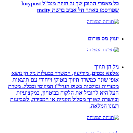
כל מאמרי התוכן שך גל חזיזה מנכ”ל buypost
שפורסמו באתר תל אביב ברשת mcity
יעוץ מס פורום
גיל חן תיווך
אלפא נכסים, מודיעין, המשרד בבעלות גיל חן נושא
אופי שונה כמשרד תיווך בוטיקי וייחודי עם תוצאות
ממזריות ובולטות בשוק הנדל”ן המקומי ובכלל. מטרת
העל היא להוביל את הלקוח בביטחון, במקצועיות
וביושרה לאורך מסלול הקנייה או המכירה, לשביעות
רצונו המלאה.