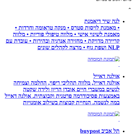
לנה שיר דיאמנת
• מאמנת לויסות סטרס • מנקה טראומה וחרדות •
מאמנת לשינוי אישי • מלווה טיפולי פוריות • מלווה
קריירה מדויקת • מחזירה אנרגיה ובהירות • עובדת עם
NLP ושפת גוף • מרצה לקהלים שונים
אולגה דאייל
אולגה דאייל, מלווה תהליכי ריפוי, החלמה וצמיחה
לנשים במשברי חיים אובדן הריון ולידה שקטה
באמצעות פסיכודרמה פרטנית וקבוצתית. אולגה דאייל
במה לנשמה. ‏הנחיית קבוצות בשילוב אומנויות‏
תל אביב buypost