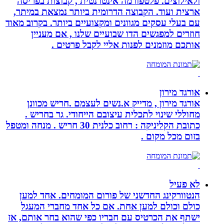
ולאילוצים. פלטפורמה אינטרנטית , קבוצות בפריסה
ארצית ועוד. הקבוצה הדרומית ביותר נמצאת במיתר,
עם בעלי עסקים מגוונים ומקצועיים ביותר. בקרוב מאוד
חוזרים למפגשים הדו שבועיים שלנו , אם מעניין
אותכם מוזמנים לפנות אליי לקבל פרטים .
אורגד מירון
אורגד מירון , מדייק א.נשים לעצמם .חריש מכוונן
מחוללי שינוי לתכלית עיצובם הייחודי. גר בחריש .
כתובת הקליניקה : רחוב כלנית 30 חריש . מנחה ומטפל
בזום מכל מקום .
לא פעיל
הנטוורקינג החדשני של פורום המומחים. אחד למען
כולם וכולם למען אחת. אם כל אחד מחברי המעגל
ישתף את הכרטיס עם חבריו כפי שהוא בחר אותם, אז