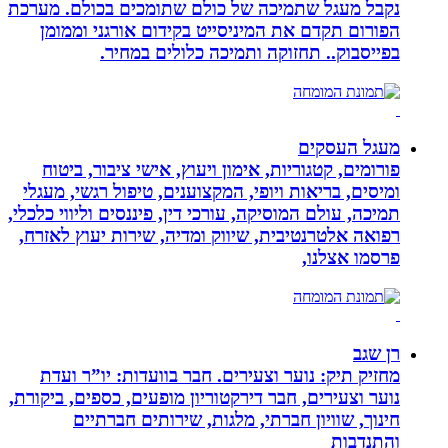
נקבל מעגל שתמיכה של כולם שתומכים בכולם. מערכת
הפורום תקדם את המיניסייט בקידום אורגני וממומן
בפייסבוק.. תחזוקה ותמיכה כלולים במחיר.
מעגל העסקים
פורומים, קטגוריות, אימון ויעוץ, אישי ציבור, ביטוח
ומיסים, בריאות ויופי, המקצוענים, טיפול רגשי, מעגלי
תמיכה, עולם המוסיקה, עורכי דין, פיננסים וליווי כלכלי,
רפואה אלטרנטיבית, שיווק ומדיה, שירות יעוץ לאזרח,
פרסמו אצלנו,
רן שגב
מחזיק תיק: נוער וצעירים. חבר בוועדות: יו”ר ועדת
נוער וצעירים, חבר דירקטוריון מופעים, כספים, ביקורת,
חינוך, שוויון חברתי, מלגות, שירותים חברתיים
והתנדבות