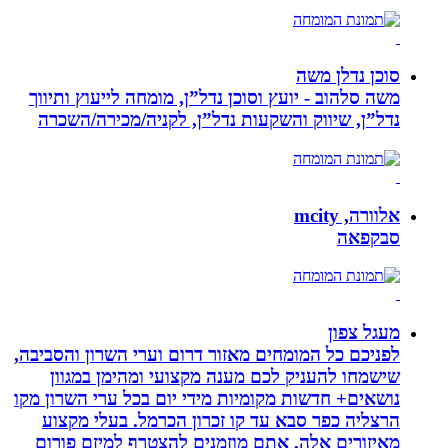
סוכן נדלן משה
משה סלהוב - יועץ וסוכן נדל”ן, מומחה לייעוץ ותיווך
נדל”ן, שיווק והשקעות נדל”ן, לקניה/מכירה/השכרה
אלוורה, mcity
סבקפאה
מעגל צפון
לפניכם כל המומחים מאזור דרום וערי השרון והסביבה,
שישמחו להעניק לכם מענה מקצועי ומהימן במגוון
נושאים+ חדשות מקומיות מידי יום בכל ערי השרון מקו
הרצליה כפר סבא עד קו זכרון הכרמל. בעלי מקצוע
מאיזורים אלה, אתם מוזמנים להצטרף למיזם פורום