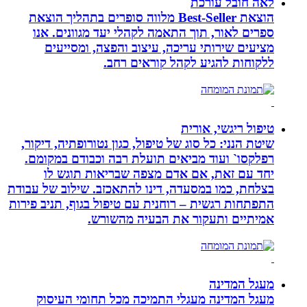
לאה חובל עורכת
הוצאת Best-Seller מלווה סופרים בתהליך הוצאת
ספרים לאור, תוך התאמה לקהלי יעד מגוונים. אנו
מציעים שירותי עריכה, עיצוב והפצה, ומסייעים
ללקוחות להגיע לקהל קוראים רחב.
טיפול ריגשי, אורית
שיטת הנני: כל סוג של טיפול, כגון נטורופתיה, דיקור,
רפלקסו` ועוד מביאים תועלת רבה וכבודם במקומם.
יחד עם זאת, אם אדם מצפה שבריאות תוגש לו
בצלחת, כמו במסעדה, דינו להתאכזב. שילוב של עבודת
התפתחות רגשית – רוחנית עם טיפול בגוף, תניב פירות
אמיתיים ותעקור את הבעיה מהשורש.
מעגל המדינה
מעגל המדינה מעגלי התמיכה מכל תחומי העיסוק