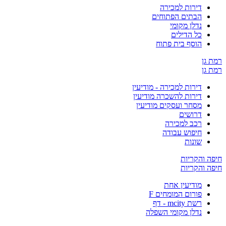
דירות למכירה
הבתים הפתוחים
נדלן מקומי
כל הדילים
הוסף בית פתוח
 גן
 גן
דירות למכירה - מודיעין
דירות להשכרה מודיעין
מסחר ועסקים מודיעין
דרושים
רכב למכירה
חיפוש עבודה
שונות
ה והקריות
ה והקריות
מודיעין אחת
פורום המומחים F
רשת mcity - דף
נדלן מקומי השפלה