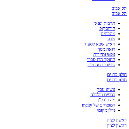
 אביב
 אביב
תרבות ופנאי
הורוסקופ
מתכונים
טבע
האיש שבא לסעוד
רואה מסך
נופש ותיירות
החוקר הרז סברו
סיפורים מהחיים
ון בת ים
ון בת ים
עשינו עסק
כספים וכלכלה
מה בנדל”ן
המומחים של mcity
נדלן מקומי
ון לציון
ון לציון