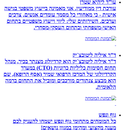
עו”ד ליהיא שטרן
עורכת דין ממודיעין. אני מאמינה בייעוץ משפטי בגישה
אישית - כי מאחורי כל מסמך עומדים אנשים, צרכים
וערכים. השירותים שלי: ליווי וייעוץ משפטיים בתחום
האישי-משפחתי ובתחום העסקי-מסחרי.
ד”ר איליה ליטובצ`יק
ד”ר איליה ליטובצ`יק הוא קרדיולוג מצנתר בכיר, מנהל
תחום חסימות כליליות כרוניות (CTO) במערך
הקרדיולוגי של המרכז הרפואי שמיר (אסף הרופא), שם
הוא מבצע צנתורים מורכבים ומוביל את התחום ברמה
הלאומית.
גוף ונפש
כל המומחים מתחומי גוף ונפש ישמחו להעניק לכם
מענה מקצועי ומהימן במגוון נושאים!