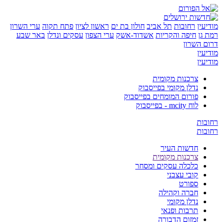
יעין
רחובות
תל אביב
חולון בת ים
ראשון לציון
פתח תקוה
ערי השרון
 גן
חיפה והקריות
אשדוד-אשק
ערי הצפון
עסקים ונדלן
באר שבע
ום השרון
יעין
יעין
צרכנות מקומית
נדלן מקומי בפייסבוק
פורום המומחים בפייסבוק
לוח mcity - בפייסבוק
ובות
ובות
חדשות העיר
צרכנות מקומית
כלכלה עסקים ומסחר
קובי עצבני
ספורט
חברה וקהילה
נדלן מקומי
תרבות ופנאי
זמזום הדבורה