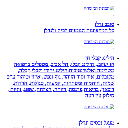
סובב נדלן
כל המקצועות הנוגעים לבית ולנדלן
הילינג קבלי חן
חן יעקב,, הילינג קבלי, תל אביב, מטפלים ברפואה
משלימה ואלטרנטיבית.הילינג יהודי וקבלי,קבלה,
מקובלים, אור וסוד הזוהר, גוף ונפש, איזון וטיהור ע”ב
שמות, חותמות ומפתחות, קמעות, סגולות, חרדות,
דיכאון, בריאות,פרנסה, רווחה, הצלחה, שפע, זוגיות ,
סילוק עין רעה
מעגל נכסים ונדלן