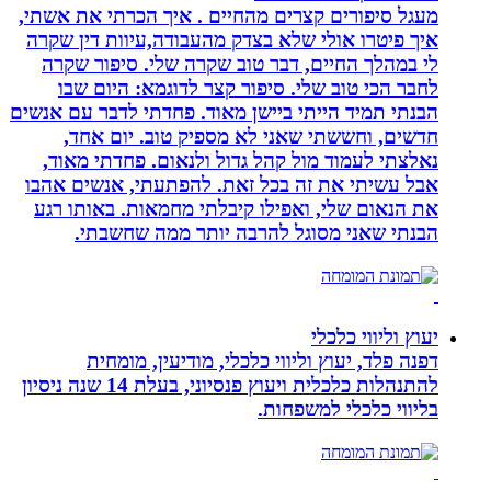
מעגל סיפורים קצרים מהחיים . איך הכרתי את אשתי,
איך פיטרו אולי שלא בצדק מהעבודה,עיוות דין שקרה
לי במהלך החיים, דבר טוב שקרה שלי. סיפור שקרה
לחבר הכי טוב שלי. סיפור קצר לדוגמא: היום שבו
הבנתי תמיד הייתי ביישן מאוד. פחדתי לדבר עם אנשים
חדשים, וחששתי שאני לא מספיק טוב. יום אחד,
נאלצתי לעמוד מול קהל גדול ולנאום. פחדתי מאוד,
אבל עשיתי את זה בכל זאת. להפתעתי, אנשים אהבו
את הנאום שלי, ואפילו קיבלתי מחמאות. באותו רגע
הבנתי שאני מסוגל להרבה יותר ממה שחשבתי.
יעוץ וליווי כלכלי
דפנה פלד, יעוץ וליווי כלכלי, מודיעין, מומחית
להתנהלות כלכלית ויעוץ פנסיוני, בעלת 14 שנה ניסיון
בליווי כלכלי למשפחות.