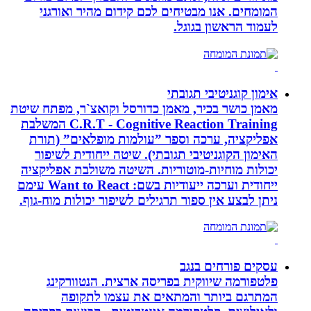
המומחים. אנו מבטיחים לכם קידום מהיר ואורגני
לעמוד הראשון בגוגל.
אימון קוגניטיבי תגובתי
מאמן כושר בכיר, מאמן כדורסל וקואצ`ר, מפתח שיטת
C.R.T - Cognitive Reaction Training המשלבת
אפליקציה, ערכה וספר ”עולמות מופלאים” (תורת
האימון הקוגניטיבי תגובתי). שיטה ייחודית לשיפור
יכולות מוחיות-מוטוריות. השיטה משולבת אפליקציה
ייחודית וערכה ייעודיות בשם: Want to React עימם
ניתן לבצע אין ספור תרגילים לשיפור יכולות מוח-גוף.
עסקים פורחים בנגב
פלטפורמה שיווקית בפריסה ארצית. הנטוורקינג
המתרגם ביותר והמתאים את עצמו לתקופה