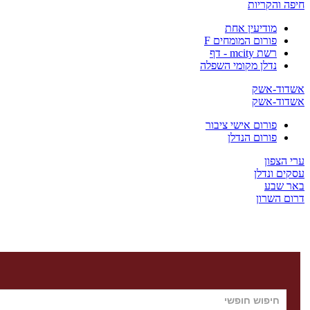
חיפה והקריות
מודיעין אחת
פורום המומחים F
רשת mcity - דף
נדלן מקומי השפלה
אשדוד-אשק
אשדוד-אשק
פורום אישי ציבור
פורום הנדלן
ערי הצפון
עסקים ונדלן
באר שבע
דרום השרון