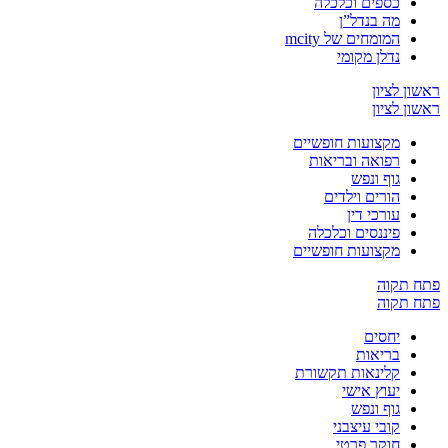
כספים וכלכלה
מה בנדל”ן
המומחים של mcity
נדלן מקומי
ראשון לציון
ראשון לציון
מקצועות חופשיים
רפואה ובריאות
גוף ונפש
הורים וילדים
עורכי דין
פיננסים וכלכלה
מקצועות חופשיים
פתח תקוה
פתח תקוה
יחסים
בריאות
קלינאות תקשורת
יעוץ אישי
גוף ונפש
קובי עיצבני
חוקר פרטי