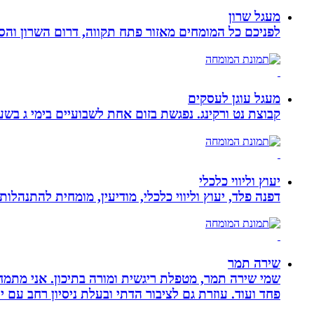
מעגל שרון
לפניכם כל המומחים מאזור פתח תקווה, דרום השרון והסב
מעגל עוגן לעסקים
קבוצת נט ורקינג. נפגשת בזום אחת לשבועיים בימי ג בשעה 00
יעוץ וליווי כלכלי
דפנה פלד, יעוץ וליווי כלכלי, מודיעין, מומחית להתנהלות כלכלית ויעוץ פנסיוני, ב
שירה תמר
פחד ועוד. עוזרת גם לציבור הדתי ובעלת ניסיון רחב עם יל