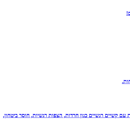
!
ל רגשי בשיטת NLP לילדים ונוער! מסייעת בהתמודדות עם קשיים רגשיים כגון חרדות, הצפות רגשיות, חוסר ביטחון,