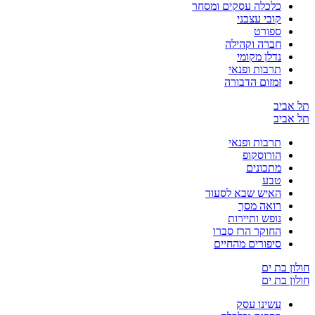
כלכלה עסקים ומסחר
קובי עצבני
ספורט
חברה וקהילה
נדלן מקומי
תרבות ופנאי
זמזום הדבורה
תל אביב
תל אביב
תרבות ופנאי
הורוסקופ
מתכונים
טבע
האיש שבא לסעוד
רואה מסך
נופש ותיירות
החוקר הרז סברו
סיפורים מהחיים
חולון בת ים
חולון בת ים
עשינו עסק