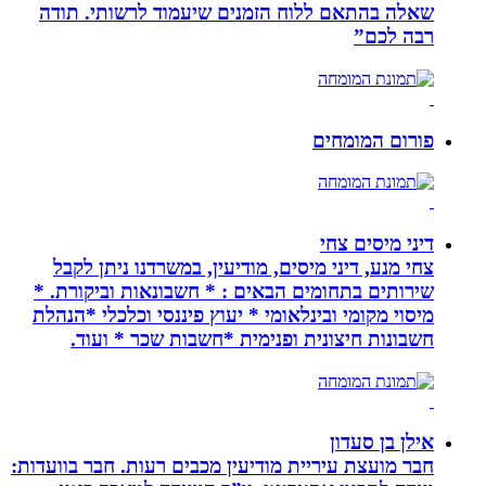
שאלה בהתאם ללוח הזמנים שיעמוד לרשותי. תודה
רבה לכם”
פורום המומחים
דיני מיסים צחי
צחי מנע, דיני מיסים, מודיעין, במשרדנו ניתן לקבל
שירותים בתחומים הבאים : * חשבונאות וביקורת. *
מיסוי מקומי ובינלאומי * יעוץ פיננסי וכלכלי *הנהלת
חשבונות חיצונית ופנימית *חשבות שכר * ועוד.
אילן בן סעדון
חבר מועצת עיריית מודיעין מכבים רעות. חבר בוועדות: