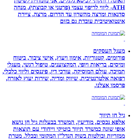
תאונה רותקתי לכיסא גלגלים. אני מומחית לשיטת
ATH- ליווי לריפוי עצמי (פרטני או קבוצתי), מנחה
סדנאות ומרצה מהשרון עד הדרום, מרצה, ציירת
אינטואיטיבית עובדת גם בזום
מעגל העסקים
פורומים, קטגוריות, אימון ויעוץ, אישי ציבור, ביטוח
ומיסים, בריאות ויופי, המקצוענים, טיפול רגשי, מעגלי
תמיכה, עולם המוסיקה, עורכי דין, פיננסים וליווי כלכלי,
רפואה אלטרנטיבית, שיווק ומדיה, שירות יעוץ לאזרח,
פרסמו אצלנו,
גיל חן תיווך
אלפא נכסים, מודיעין, המשרד בבעלות גיל חן נושא
אופי שונה כמשרד תיווך בוטיקי וייחודי עם תוצאות
ממזריות ובולטות בשוק הנדל”ן המקומי ובכלל. מטרת