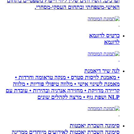
וערכים. השירותים שלי: ליווי וייעוץ משפטיים בתחום
האישי-משפחתי ובתחום העסקי-מסחרי.
כרטיס לדוגמא
לדוגמא
לנה שיר דיאמנת
• מאמנת לויסות סטרס • מנקה טראומה וחרדות •
מאמנת לשינוי אישי • מלווה טיפולי פוריות • מלווה
קריירה מדויקת • מחזירה אנרגיה ובהירות • עובדת עם
NLP ושפת גוף • מרצה לקהלים שונים
סימונה השכרת יאכטות
סימונה השכרת יאכטות לאירועים מיוחדים ממרינה