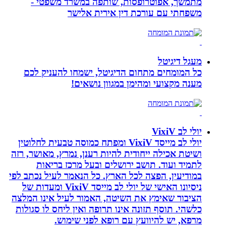
מתמשך, אפוטרופסות, שותפה במשרד משפטי -
משפחתי עם עורכת דין אירית אלישר
מעגל דיגיטל
כל המומחים מתחום הדיגיטל, ישמחו להעניק לכם
מענה מקצועי ומהימן במגוון נושאים!
יולי לב VixiV
יולי לב מייסד VixiV ומפתח כמוסה טבעית לחלוטין
ושיטת אכילה ייחודית להיות רענן, נמרץ, מאושר, רזה
לתמיד ועוד. תושב ירושלים ובעל מרכז בריאות
במודיעין, הפצה לכל הארץ. כל הנאמר לעיל נכתב לפי
ניסיונו האישי של יולי לב מייסד VixiV ומעדות של
הציבור שאימץ את השיטה, האמור לעיל אינו המלצה
כלשהי. תוסף תזונה אינו תרופה ואין ליחס לו סגולות
מרפא, יש להיוועץ עם רופא לפני שימוש.