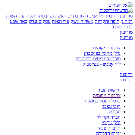
ן
רחובות
תל אביב
חולון בת ים
ראשון לציון
פתח תקוה
ערי השרון
ן
חיפה והקריות
אשדוד-אשק
ערי הצפון
עסקים ונדלן
באר שבע
השרון
ן
ן
צרכנות מקומית
נדלן מקומי בפייסבוק
פורום המומחים בפייסבוק
לוח mcity - בפייסבוק
ת
ת
חדשות העיר
צרכנות מקומית
כלכלה עסקים ומסחר
קובי עצבני
ספורט
חברה וקהילה
נדלן מקומי
תרבות ופנאי
זמזום הדבורה