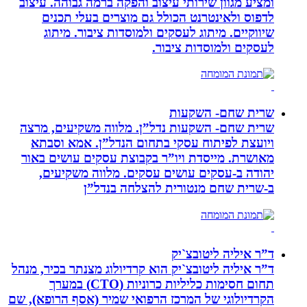
ומציע מגוון שירותי עיצוב והפקה ברמה גבוהה. עיצוב
לדפוס ולאינטרנט הכולל גם מוצרים בעלי תכנים
שיווקיים. מיתוג לעסקים ולמוסדות ציבור. מיתוג
לעסקים ולמוסדות ציבור.
שרית שחם- השקעות
שרית שחם- השקעות נדל”ן. מלווה משקיעים, מרצה
ויועצת לפיתוח עסקי בתחום הנדל”ן. אמא וסבתא
מאושרת. ‏מייסדת ויו”ר בקבוצת עסקים עושים באור
יהודה‏ ב-‏עסקים עושים עסקים‏. ‏מלווה משקיעים,
ב-‏שרית שחם מנטורית להצלחה בנדל”ן‏
ד”ר איליה ליטובצ`יק
ד”ר איליה ליטובצ`יק הוא קרדיולוג מצנתר בכיר, מנהל
תחום חסימות כליליות כרוניות (CTO) במערך
הקרדיולוגי של המרכז הרפואי שמיר (אסף הרופא), שם