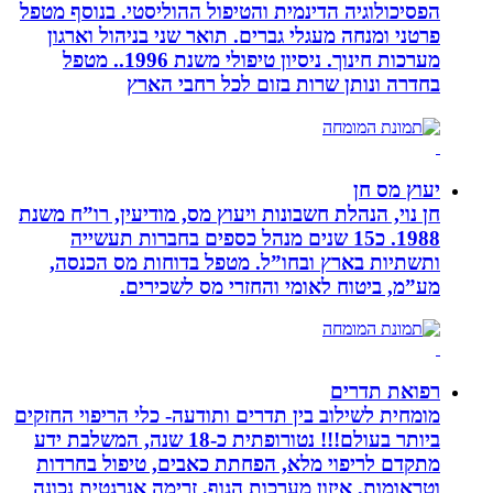
הפסיכולוגיה הדינמית והטיפול ההוליסטי. בנוסף מטפל
פרטני ומנחה מעגלי גברים. תואר שני בניהול וארגון
מערכות חינוך. ניסיון טיפולי משנת 1996.. מטפל
בחדרה ונותן שרות בזום לכל רחבי הארץ
יעוץ מס חן
חן נוי, הנהלת חשבונות ויעוץ מס, מודיעין, רו”ח משנת
1988. כ15 שנים מנהל כספים בחברות תעשייה
ותשתיות בארץ ובחו”ל. מטפל בדוחות מס הכנסה,
מע”מ, ביטוח לאומי והחזרי מס לשכירים.
רפואת תדרים
מומחית לשילוב בין תדרים ותודעה- כלי הריפוי החזקים
ביותר בעולם!!! נטורופתית כ-18 שנה, המשלבת ידע
מתקדם לריפוי מלא, הפחתת כאבים, טיפול בחרדות
וטראומות, איזון מערכות הגוף, זרימה אנרגטית נכונה