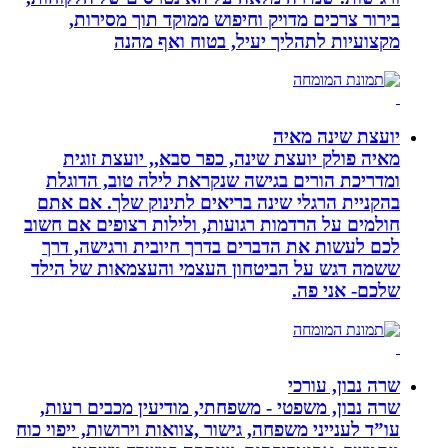
בירור צרכים מדויק וחיפוש ממוקד תוך מסירות,
מקצועיות לתהליך יעיל, בטוח ואף מהנה
יועצת שינה מאיה
מאיה פולק יועצת שינה, כפר סבא,, יועצת זוגית
ומדריכת הורים בגישה שנקראת לילה טוב, הדוגלת
בהקניית הרגלי שינה בריאים לתינוק שלך. אם אתם
חולמים על הרדמות רגועות, ולילות רצופים אם חשוב
לכם לעשות את הדברים בדרך חיובית ורגישה, דרך
ששמה דגש על הביטחון העצמי והעצמאות של הילד
שלכם- אני פה.
שרה נבון, עורכי
שרה נבון, משפטי - משפחתי, מודיעין מכבים רעות,
עו”ד לענייני משפחה, גישור ,צוואות וירושות, ייפוי כוח