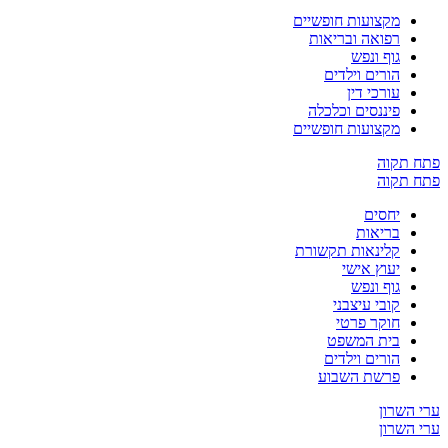
מקצועות חופשיים
רפואה ובריאות
גוף ונפש
הורים וילדים
עורכי דין
פיננסים וכלכלה
מקצועות חופשיים
קוה
קוה
יחסים
בריאות
קלינאות תקשורת
יעוץ אישי
גוף ונפש
קובי עיצבני
חוקר פרטי
בית המשפט
הורים וילדים
פרשת השבוע
שרון
שרון