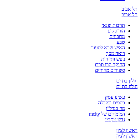
יב
יב
תרבות ופנאי
הורוסקופ
מתכונים
טבע
האיש שבא לסעוד
רואה מסך
נופש ותיירות
החוקר הרז סברו
סיפורים מהחיים
בת ים
בת ים
עשינו עסק
כספים וכלכלה
מה בנדל”ן
המומחים של mcity
נדלן מקומי
לציון
לציון