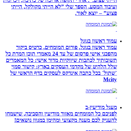
הייתי פצוע.”. אחרי תקופה ארוכה של כתיבה, זיכרונות
ועיבוד המסע, הספר שלי ”לא הייתי מקולקל, הייתי
פצוע” – יוצא לאור.
עמוד ראשון בגוגל
עמוד ראשון בגוגל, פורום המומחים, כרטיס ביקור
מהפכני אישי פרסום של עד 24 מאמרי תוכן המרת כל
תשובותיך לכתבות שיווקיות מדור אישי: כל המאמרים
שלל הלהיט של מקדמי העסקים בארץ: קישור סמוי
`שתול` בכל כתבה אינדקס לעסקים בדף הראשי של
Mcity
מעגל מודיעין-ב
לפניכם כל המומחים מאזור מודיעין והסביבה, שישמחו
להעניק לכם מענה מקצועי ומהימן במגוון נושאים!