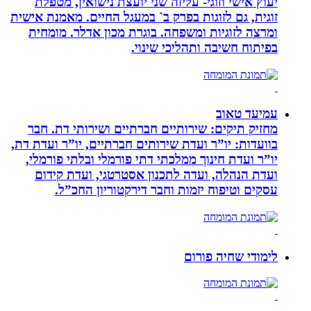
יעוץ אישי וזוגי- עליזה שני יועצת נישואין, מטפלת
זוגית, גם לזוגות בפרק ב` במעגל החיים. מאמנת אישית
ומרצה לזוגיות ומשפחה. בוגרת מכון אדלר. מומחית
בפיתוח חשיבה ותהליכי שינוי.
עמיעד טאוב
מחזיק תיקים: שירותיים חברתיים ושירותי דת. חבר
בוועדות: יו”ר ועדת שירותים חברתיים, יו”ר ועדת דת,
יו”ר ועדת חינוך ממלכתי דתי פורמלי ובלתי פורמלי,
ועדת הנהלה, ועדה לתכנון אסטרטגי, ועדת קידום
עסקים וטיפוח יזמות וחבר דירקטוריון החכ”ל.
לימודי שחיה פורום