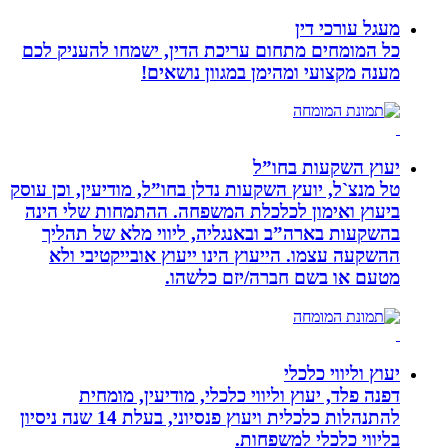
מעגל עורכי דין
כל המומחים מתחום עריכת הדין, ישמחו להעניק לכם
מענה מקצועי ומהימן במגוון נושאים!
יעוץ השקעות בחו”ל
טל מנצ`ל, יועץ השקעות נדלן בחו”ל, מודיעין, וכן עוסק
ביעוץ ואימון לכלכלת המשפחה. ההתמחות שלי הינה
בהשקעות בארה”ב ובאנגליה, ליווי מלא של תהליך
ההשקעה עצמו. הייעוץ הינו ייעוץ אובייקטיבי ולא
מטעם או בשם חברה/יזם כלשהו.
יעוץ וליווי כלכלי
דפנה פלד, יעוץ וליווי כלכלי, מודיעין, מומחית
להתנהלות כלכלית ויעוץ פנסיוני, בעלת 14 שנה ניסיון
בליווי כלכלי למשפחות.