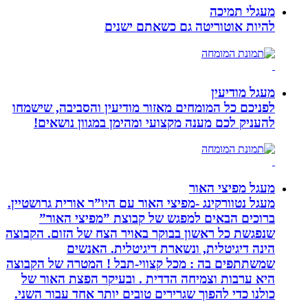
מעגלי תמיכה
להיות אוטוריטה גם כשאתם ישנים
מעגל מודיעין
לפניכם כל המומחים מאזור מודיעין והסביבה, שישמחו
להעניק לכם מענה מקצועי ומהימן במגוון נושאים!
מעגל מפיצי האור
מעגל נטוורקינג -מפיצי האור עם היו”ר אורית גרושטיין.
ברוכים הבאים למפגש של קבוצת ”מפיצי האור”
שנפגשת כל ראשון בבוקר באויר הצח של הזום. הקבוצה
הינה דיגיטלית, ונשארת דיגיטלית. האנשים
שמשתתפים בה : מכל קצווי-תבל ! המטרה של הקבוצה
היא ערבות וצמיחה הדדית . ובעיקר הפצת האור של
כולנו כדי להפוך שגרירים טובים יותר אחד עבור השני.