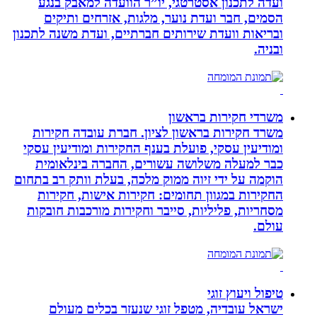
ועדה לתכנון אסטרטגי, יו”ר הוועדה למאבק בנגע
הסמים, חבר ועדת נוער, מלגות, אזרחים ותיקים
ובריאות וועדת שירותים חברתיים, ועדת משנה לתכנון
ובניה.
משרדי חקירות בראשון
משרד חקירות בראשון לציון. חברת עובדה חקירות
ומודיעין עסקי, פועלת בענף החקירות ומודיעין עסקי
כבר למעלה משלושה עשורים, החברה בינלאומית
הוקמה על ידי זיוה ממוק מלכה, בעלת וותק רב בתחום
החקירות במגוון תחומים: חקירות אישות, חקירות
מסחריות, פליליות, סייבר וחקירות מורכבות חובקות
עולם.
טיפול ויעוץ זוגי
ישראל עובדיה, מטפל זוגי שנעזר בכלים מעולם