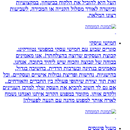
העל היא להוביל את הלקוח בביטחון, במקצועיות
וביושרה לאורך מסלול הקנייה או המכירה, לשביעות
רצונו המלאה.
חמישי עיסקי
סוגרים שבוע עם חמישי עסקי במפגשי נטוורקינג,
קבוצת העסקים שרוצה בהצלחתך!. אנו מאמינים
בכוחה של קבוצה והכוח שיש ליחיד בתוכה. אנחנו.
מאמינים בנתינה ובערבות הדדית. בחשיבה בגדול,
בהישגיות, נחישות ופריצת גבולות אישיים ועסקיים. וכל
זאת תוך יצירת שיתופי פעולה בין החברים והאורחים..
אם גם לך חשוב להביא את העסק שלך למרכז העניינים
ולקדם אותו, מקומך במפגש הקרוב איתנו ואנחנו נשמח
לארח אותך למפגש מהנה עם הנעה לפעולה!
מעגל פיננסים