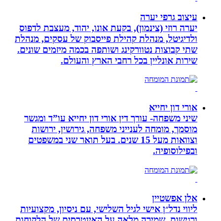
עיצוב גרפי יערה
יערה רוזי (צינמון), בקעת אונו, יהוד, מעצבת לדפוס
ולדיגיטל, מנהלת קהילת פייסבוק של עסקים, מנהלת
שתי קבוצות נטוורקינג ושותפה בכמה מיזמים שונים.
שירות אונליין בכל רחבי הארץ והעולם.
אורי דון יחייא
שיני משפחה- עורך דין אורי דון יחייא עו”ד ומגשר
מוסמך, מומחה לענייני משפחה, גירושין, ירושות
וצוואות מעל 15 שנים. בעל תואר שני במשפטים
ובפילוסופיה.
אלן אפשטיין
ליווי נדל״ן אישי לגיל השלישי, עם ניסיון, מקצועיות
ורגישות. שמירה מלאה על האינטרסים של הלקוחות,