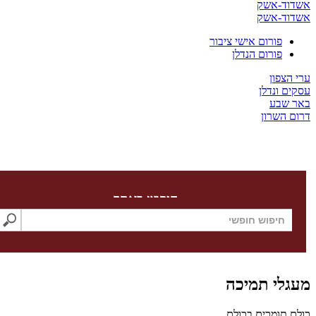
ד-אשק
ד-אשק
פורום אישי ציבור
פורום הנדלן
צפון
 ונדלן
שבע
השרון
חיפוש באתר
לי תמיכה
תומכים בכולם