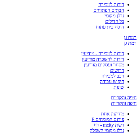
דירות למכירה
הבתים הפתוחים
נדלן מקומי
כל הדילים
הוסף בית פתוח
ן
ן
דירות למכירה - מודיעין
דירות להשכרה מודיעין
מסחר ועסקים מודיעין
דרושים
רכב למכירה
חיפוש עבודה
שונות
והקריות
והקריות
מודיעין אחת
פורום המומחים F
רשת mcity - דף
נדלן מקומי השפלה