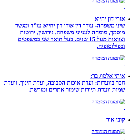
אורי דון יחייא
שיני משפחה- עורך דין אורי דון יחייא עו”ד ומגשר
מוסמך, מומחה לענייני משפחה, גירושין, ירושות
וצוואות מעל 15 שנים. בעל תואר שני במשפטים
ובפילוסופיה.
איתי אלמוג בר:
חבר בוועדות: ועדת איכות הסביבה, ועדת חינוך, וועדת
שמות וועדת תיירות שימור אתרים ומורשת.
קובי אור