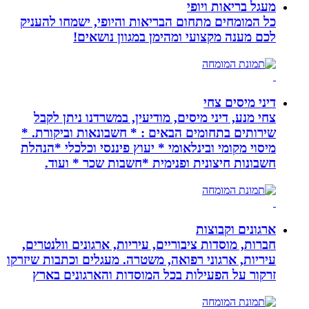
מעגל בריאות ויופי
כל המומחים מתחום הבריאות והיופי, ישמחו להעניק
לכם מענה מקצועי ומהימן במגוון נושאים!
דיני מיסים צחי
צחי מנע, דיני מיסים, מודיעין, במשרדנו ניתן לקבל
שירותים בתחומים הבאים : * חשבונאות וביקורת. *
מיסוי מקומי ובינלאומי * יעוץ פיננסי וכלכלי *הנהלת
חשבונות חיצונית ופנימית *חשבות שכר * ועוד.
ארגונים וקבוצות
חברות, מוסדות ציבוריים, עיריות, ארגונים וולנטרים,
עיריות, ארגוני רפואה, משטרה. מעגלים וכתבות שיזרקו
זרקור על הפעילות בכל המוסדות והארגונים בארץ