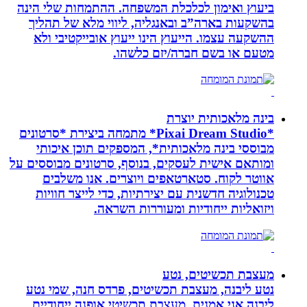
ביעוץ ואימון לכלכלת המשפחה. ההתמחות שלי הינה
בהשקעות בארה”ב ובאנגליה, ליווי מלא של תהליך
ההשקעה עצמו. הייעוץ הינו ייעוץ אובייקטיבי ולא
מטעם או בשם חברה/יזם כלשהו.
בינה מלאכותית יוצרת
*Pixai Dream Studio* מתמחה ביצירת *סרטונים
מבוססי בינה מלאכותית*, המספקים תוכן איכותי
ומותאם אישית לעסקים, בנוסף, סרטונים מבוססים על
אווטר לקוח. סטארטאפים ויוצרים. אנו משלבים
טכנולוגיה חדשנית עם יצירתיות, כדי לייצר חוויות
ויזואליות ייחודיות ומעוררות השראה.
מעצבת תכשיטים, נטע
נטע ליבנה, מעצבת תכשיטים, פרדס חנה, שמי נטע
ליבנה אני אמנית, מעצבת תכשיטי אופנה ייחודיים