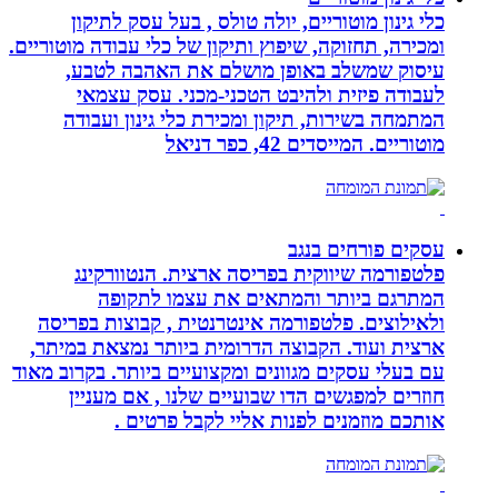
כלי גינון מוטוריים, יולה טולס , בעל עסק לתיקון
ומכירה, תחזוקה, שיפוץ ותיקון של כלי עבודה מוטוריים.
עיסוק שמשלב באופן מושלם את האהבה לטבע,
לעבודה פיזית ולהיבט הטכני-מכני. עסק עצמאי
המתמחה בשירות, תיקון ומכירת כלי גינון ועבודה
מוטוריים. המייסדים 42, כפר דניאל
עסקים פורחים בנגב
פלטפורמה שיווקית בפריסה ארצית. הנטוורקינג
המתרגם ביותר והמתאים את עצמו לתקופה
ולאילוצים. פלטפורמה אינטרנטית , קבוצות בפריסה
ארצית ועוד. הקבוצה הדרומית ביותר נמצאת במיתר,
עם בעלי עסקים מגוונים ומקצועיים ביותר. בקרוב מאוד
חוזרים למפגשים הדו שבועיים שלנו , אם מעניין
אותכם מוזמנים לפנות אליי לקבל פרטים .