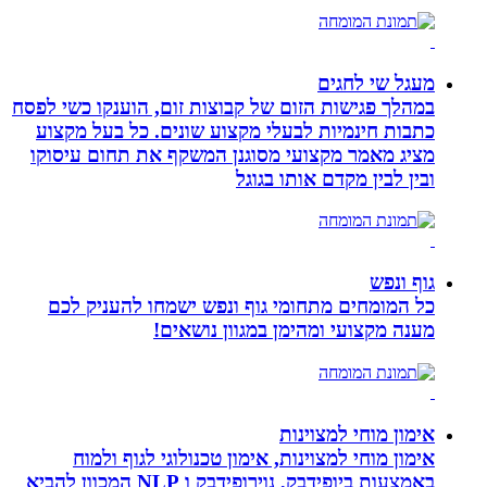
מעגל שי לחגים
במהלך פגישות הזום של קבוצות זום, הוענקו כשי לפסח
כתבות חינמיות לבעלי מקצוע שונים. כל בעל מקצוע
מציג מאמר מקצועי מסוגנן המשקף את תחום עיסוקו
ובין לבין מקדם אותו בגוגל
גוף ונפש
כל המומחים מתחומי גוף ונפש ישמחו להעניק לכם
מענה מקצועי ומהימן במגוון נושאים!
אימון מוחי למצוינות
אימון מוחי למצוינות, אימון טכנולוגי לגוף ולמוח
באמצעות ביופידבק, נוירופידבק ו NLP המכוון להביא