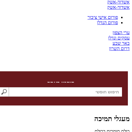
ד-אשק
ד-אשק
פורום אישי ציבור
פורום הנדלן
צפון
 ונדלן
שבע
השרון
חיפוש באתר
לי תמיכה
תומכים בכולם