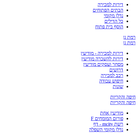
דירות למכירה
הבתים הפתוחים
נדלן מקומי
כל הדילים
הוסף בית פתוח
ן
ן
דירות למכירה - מודיעין
דירות להשכרה מודיעין
מסחר ועסקים מודיעין
דרושים
רכב למכירה
חיפוש עבודה
שונות
והקריות
והקריות
מודיעין אחת
פורום המומחים F
רשת mcity - דף
נדלן מקומי השפלה