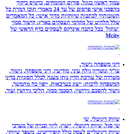
עמוד ראשון בגוגל, פורום המומחים, כרטיס ביקור
מהפכני אישי פרסום של עד 24 מאמרי תוכן המרת כל
תשובותיך לכתבות שיווקיות מדור אישי: כל המאמרים
שלל הלהיט של מקדמי העסקים בארץ: קישור סמוי
`שתול` בכל כתבה אינדקס לעסקים בדף הראשי של
Mcity
דיני משפחה גישור,
עו”ד ונוטריון גילה עיני, מודיעין, דיני משפחה, גישור,
משרדה של עורכת הדין נותן מענה לכלל הסוגיות בדיני
המשפחה לרבות: ייצוג בערכאות, ייפוי כח מתמשך,
גישור להסכם גירושין, הסכמי ממון, הליכי גירושין ועוד.
שיווק דיגיטלי, שי
שי סגל, שיווק דיגיטלי, ייעוץ, ליווי ובנייה של מערכי
שיווק דיגיטליים לעסק כולל קופירייטינג, משפך שיווקי,