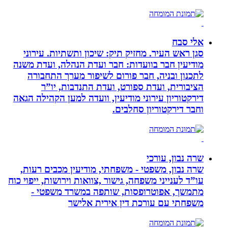
אלי סבח
סגן ראש העיר. מחזיק תיק: שיכון ותשתיות. עירוני
מודיעין חבר בוועדות: חבר ועדת הנהלה, ועדת משנה
לתכנון ובניה, חבר פורום לשיפור מערך התחבורה
הציבורית, ועדת ספורט, ועדת התנדבות, יו”ר
דירקטוריון עירוני מודיעין, וועדה למען הקהילה הגאה
וחבר דירקטוריון סחלבים.
שרה נבון, עורכי
שרה נבון, משפטי - משפחתי, מודיעין מכבים רעות,
עו”ד לענייני משפחה, גישור ,צוואות וירושות, ייפוי כוח
מתמשך, אפוטרופסות, שותפה במשרד משפטי -
משפחתי עם עורכת דין אירית אלישר