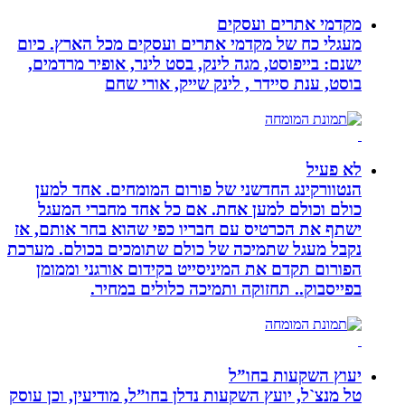
מקדמי אתרים ועסקים
מעגלי כח של מקדמי אתרים ועסקים מכל הארץ. כיום
ישנם: בייפוסט, מגה לינק, בסט לינר, אופיר מרדמים,
בוסט, ענת סיידר , לינק שייק, אורי שחם
לא פעיל
הנטוורקינג החדשני של פורום המומחים. אחד למען
כולם וכולם למען אחת. אם כל אחד מחברי המעגל
ישתף את הכרטיס עם חבריו כפי שהוא בחר אותם, אז
נקבל מעגל שתמיכה של כולם שתומכים בכולם. מערכת
הפורום תקדם את המיניסייט בקידום אורגני וממומן
בפייסבוק.. תחזוקה ותמיכה כלולים במחיר.
יעוץ השקעות בחו”ל
טל מנצ`ל, יועץ השקעות נדלן בחו”ל, מודיעין, וכן עוסק