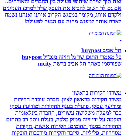
זאת תוך יצירת שיתופי פעולה בין החברים והאורחים..
אם גם לך חשוב להביא את העסק שלך למרכז העניינים
ולקדם אותו, מקומך במפגש הקרוב איתנו ואנחנו נשמח
לארח אותך למפגש מהנה עם הנעה לפעולה!
תל אביב buypost
כל מאמרי התוכן שך גל חזיזה מנכ”ל buypost
שפורסמו באתר תל אביב ברשת mcity
משרדי חקירות בראשון
משרד חקירות בראשון לציון. חברת עובדה חקירות
ומודיעין עסקי, פועלת בענף החקירות ומודיעין עסקי
כבר למעלה משלושה עשורים, החברה בינלאומית
הוקמה על ידי זיוה ממוק מלכה, בעלת וותק רב בתחום
החקירות במגוון תחומים: חקירות אישות, חקירות
מסחריות, פליליות, סייבר וחקירות מורכבות חובקות