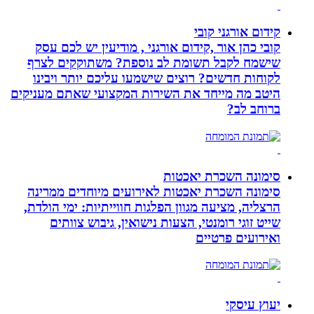
קידום אורגני קובי
קובי כהן אור ,קידום אורגני , מודיעין יש לכם עסק
שישמח לקבל תשומת לב נוספת? משתוקקים לצרף
לקוחות חדשים? רוצים שישמעו עליכם יותר ויבינו
היטב מה מייחד את השירות המקצועי שאתם מעניקים
ברוחב לב?
סימונה השכרת יאכטות
סימונה השכרת יאכטות לאירועים מיוחדים ממרינה
הרצליה, מציעה מגוון הפלגות חווייתיות: ימי הולדת,
שייט זוגי רומנטי, הצעות נישואין, גיבוש צוותים
ואירועים פרטיים
יעוץ עיסקי