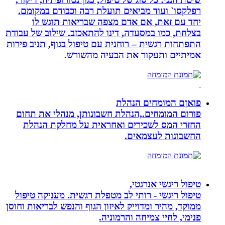
רפלקסו` ועוד מביאים תועלת רבה וכבודם במקומם.
יחד עם זאת, אם אדם מצפה שבריאות תוגש לו
בצלחת, כמו במסעדה, דינו להתאכזב. שילוב של עבודת
התפתחות רגשית – רוחנית עם טיפול בגוף, תניב פירות
אמיתיים ותעקור את הבעיה מהשורש.
פואןם המומחים הנהלת
פורום המומחים.,הנהלת חשבונותן, מנהלי את תחום
החזרי המס לשכירים ואחראית על מחלקת הנהלת
החשבונות לעצמאים.
טיפול ריגשי אנרגטי,
טיפול ריגשי - רותי לב מטפלת רגשית. מעניקה טיפול
ממוקד, מהיר ומדוייק לאיזון הגוף והנפש לבריאות וחוסן
פנימי, לחיי צמיחה והרמוניה.