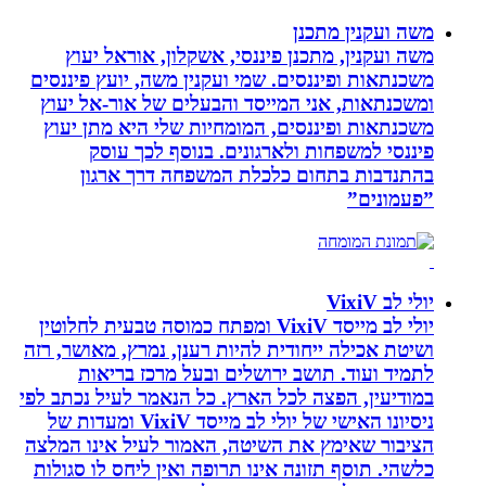
משה ועקנין מתכנן
משה ועקנין, מתכנן פיננסי, אשקלון, אוראל יעוץ
משכנתאות ופיננסים. שמי ועקנין משה, יועץ פיננסים
ומשכנתאות, אני המייסד והבעלים של אור-אל יעוץ
משכנתאות ופיננסים, המומחיות שלי היא מתן יעוץ
פיננסי למשפחות ולארגונים. בנוסף לכך עוסק
בהתנדבות בתחום כלכלת המשפחה דרך ארגון
”פעמונים”
יולי לב VixiV
יולי לב מייסד VixiV ומפתח כמוסה טבעית לחלוטין
ושיטת אכילה ייחודית להיות רענן, נמרץ, מאושר, רזה
לתמיד ועוד. תושב ירושלים ובעל מרכז בריאות
במודיעין, הפצה לכל הארץ. כל הנאמר לעיל נכתב לפי
ניסיונו האישי של יולי לב מייסד VixiV ומעדות של
הציבור שאימץ את השיטה, האמור לעיל אינו המלצה
כלשהי. תוסף תזונה אינו תרופה ואין ליחס לו סגולות