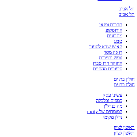
ביב
ביב
תרבות ופנאי
הורוסקופ
מתכונים
טבע
האיש שבא לסעוד
רואה מסך
נופש ותיירות
החוקר הרז סברו
סיפורים מהחיים
 בת ים
 בת ים
עשינו עסק
כספים וכלכלה
מה בנדל”ן
המומחים של mcity
נדלן מקומי
 לציון
 לציון