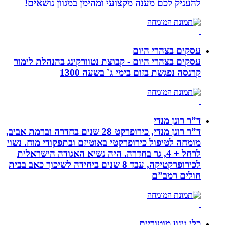
להעניק לכם מענה מקצועי ומהימן במגוון נושאים!
עסקים בצהרי היום
עסקים בצהרי היום - קבוצת נטוורקינג בהנהלת לימור
קרנסה נפגשת בזום בימי ג` בשעה 1300
ד”ר רונן מנדי
ד”ר רונן מנדי, כירופרקט 28 שנים בחדרה וברמת אביב,
מומחה לטיפול כירופרקטי באוטיזם ובתפקודי מוח. נשוי
לרחל + 4, גר בחדרה. היה נשיא האגודה הישראלית
לכירופרקטיקה, עבד 8 שנים ביחידה לשיכוך כאב בבית
חולים רמב”ם
כלי גינון מוטוריים