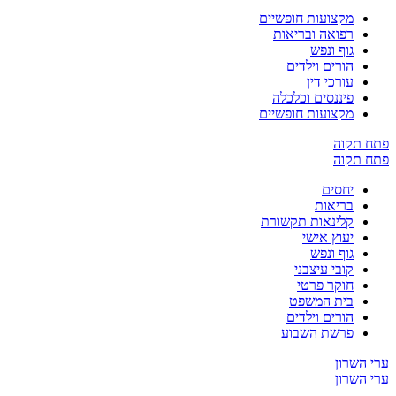
מקצועות חופשיים
רפואה ובריאות
גוף ונפש
הורים וילדים
עורכי דין
פיננסים וכלכלה
מקצועות חופשיים
תקוה
תקוה
יחסים
בריאות
קלינאות תקשורת
יעוץ אישי
גוף ונפש
קובי עיצבני
חוקר פרטי
בית המשפט
הורים וילדים
פרשת השבוע
שרון
שרון