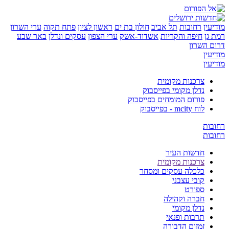
ין
רחובות
תל אביב
חולון בת ים
ראשון לציון
פתח תקוה
ערי השרון
ן
חיפה והקריות
אשדוד-אשק
ערי הצפון
עסקים ונדלן
באר שבע
השרון
ין
ין
צרכנות מקומית
נדלן מקומי בפייסבוק
פורום המומחים בפייסבוק
לוח mcity - בפייסבוק
ת
ת
חדשות העיר
צרכנות מקומית
כלכלה עסקים ומסחר
קובי עצבני
ספורט
חברה וקהילה
נדלן מקומי
תרבות ופנאי
זמזום הדבורה