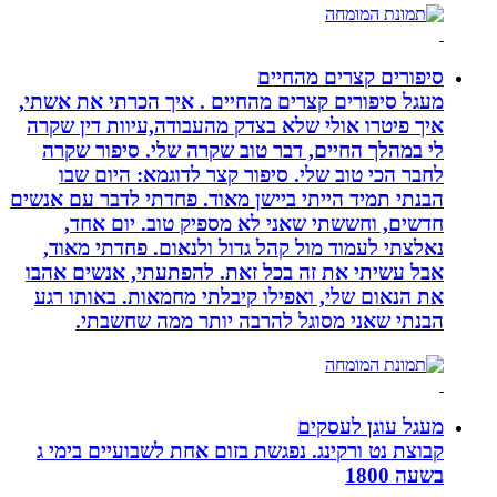
סיפורים קצרים מהחיים
מעגל סיפורים קצרים מהחיים . איך הכרתי את אשתי,
איך פיטרו אולי שלא בצדק מהעבודה,עיוות דין שקרה
לי במהלך החיים, דבר טוב שקרה שלי. סיפור שקרה
לחבר הכי טוב שלי. סיפור קצר לדוגמא: היום שבו
הבנתי תמיד הייתי ביישן מאוד. פחדתי לדבר עם אנשים
חדשים, וחששתי שאני לא מספיק טוב. יום אחד,
נאלצתי לעמוד מול קהל גדול ולנאום. פחדתי מאוד,
אבל עשיתי את זה בכל זאת. להפתעתי, אנשים אהבו
את הנאום שלי, ואפילו קיבלתי מחמאות. באותו רגע
הבנתי שאני מסוגל להרבה יותר ממה שחשבתי.
מעגל עוגן לעסקים
קבוצת נט ורקינג. נפגשת בזום אחת לשבועיים בימי ג
בשעה 1800