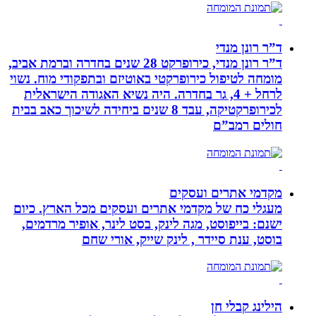
ד”ר רונן מנדי
ד”ר רונן מנדי, כירופרקט 28 שנים בחדרה וברמת אביב,
מומחה לטיפול כירופרקטי באוטיזם ובתפקודי מוח. נשוי
לרחל + 4, גר בחדרה. היה נשיא האגודה הישראלית
לכירופרקטיקה, עבד 8 שנים ביחידה לשיכוך כאב בבית
חולים רמב”ם
מקדמי אתרים ועסקים
מעגלי כח של מקדמי אתרים ועסקים מכל הארץ. כיום
ישנם: בייפוסט, מגה לינק, בסט לינר, אופיר מרדמים,
בוסט, ענת סיידר , לינק שייק, אורי שחם
הילינג קבלי חן