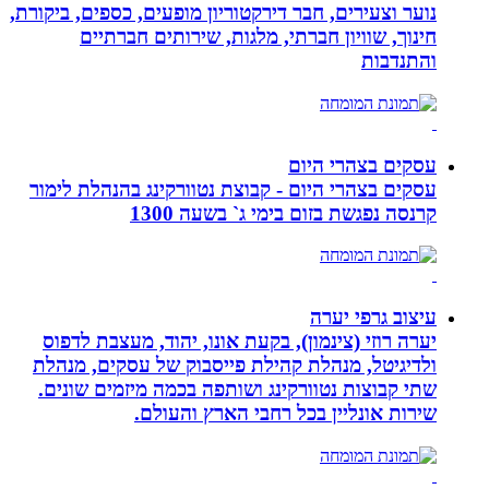
נוער וצעירים, חבר דירקטוריון מופעים, כספים, ביקורת,
חינוך, שוויון חברתי, מלגות, שירותים חברתיים
והתנדבות
עסקים בצהרי היום
עסקים בצהרי היום - קבוצת נטוורקינג בהנהלת לימור
קרנסה נפגשת בזום בימי ג` בשעה 1300
עיצוב גרפי יערה
יערה רוזי (צינמון), בקעת אונו, יהוד, מעצבת לדפוס
ולדיגיטל, מנהלת קהילת פייסבוק של עסקים, מנהלת
שתי קבוצות נטוורקינג ושותפה בכמה מיזמים שונים.
שירות אונליין בכל רחבי הארץ והעולם.