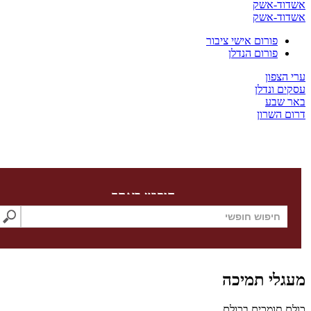
ד-אשק
ד-אשק
פורום אישי ציבור
פורום הנדלן
צפון
 ונדלן
שבע
השרון
חיפוש באתר
לי תמיכה
תומכים בכולם