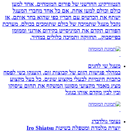
הנטוורקינג החדשני של פורום המומחים. אחד למען
כולם וכולם למען אחת. אם כל אחד מחברי המעגל
ישתף את הכרטיס עם חבריו כפי שהוא בחר אותם, אז
נקבל מעגל שתמיכה של כולם שתומכים בכולם. מערכת
הפורום תקדם את המיניסייט בקידום אורגני וממומן
בפייסבוק.. תחזוקה ותמיכה כלולים במחיר.
מעגל שי לחגים
במהלך פגישות הזום של קבוצות זום, הוענקו כשי לפסח
כתבות חינמיות לבעלי מקצוע שונים. כל בעל מקצוע
מציג מאמר מקצועי מסוגנן המשקף את תחום עיסוקו
ובין לבין מקדם אותו בגוגל
נעומי גולדברג
יוצרת מלמדת ומטפלת בשיטת Iro Shiatsu