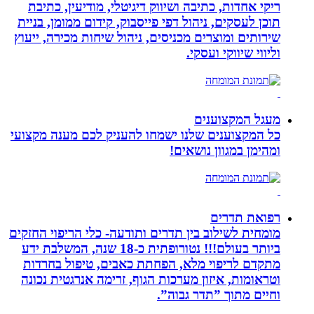
ריקי אחדות, כתיבה ושיווק דיגיטלי, מודיעין, כתיבת
תוכן לעסקים, ניהול דפי פייסבוק, קידום ממומן, בניית
שירותים ומוצרים מכניסים, ניהול שיחות מכירה, ייעוץ
וליווי שיווקי ועסקי.
מעגל המקצוענים
כל המקצוענים שלנו ישמחו להעניק לכם מענה מקצועי
ומהימן במגוון נושאים!
רפואת תדרים
מומחית לשילוב בין תדרים ותודעה- כלי הריפוי החזקים
ביותר בעולם!!! נטורופתית כ-18 שנה, המשלבת ידע
מתקדם לריפוי מלא, הפחתת כאבים, טיפול בחרדות
וטראומות, איזון מערכות הגוף, זרימה אנרגטית נכונה
וחיים מתוך ”תדר גבוה”.