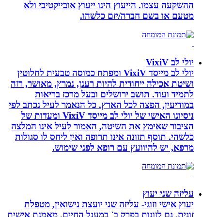
ההשקעה עצמו. הייעוץ הינו ייעוץ אובייקטיבי ולא
מטעם או בשם חברה/יזם כלשהו.
יולי לב VixiV
יולי לב מייסד VixiV ומפתח כמוסה טבעית לחלוטין
ושיטת אכילה ייחודית להיות רענן, נמרץ, מאושר, רזה
לתמיד ועוד. תושב ירושלים ובעל מרכז בריאות
במודיעין, הפצה לכל הארץ. כל הנאמר לעיל נכתב לפי
ניסיונו האישי של יולי לב מייסד VixiV ומעדות של
הציבור שאימץ את השיטה, האמור לעיל אינו המלצה
כלשהי. תוסף תזונה אינו תרופה ואין ליחס לו סגולות
מרפא, יש להיוועץ עם רופא לפני שימוש.
עליזה שני יעוץ
יעוץ אישי וזוגי- עליזה שני יועצת נישואין, מטפלת
זוגית, גם לזוגות בפרק ב` במעגל החיים. מאמנת אישית