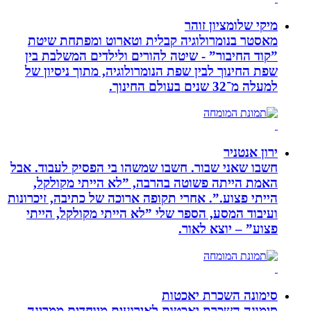
מיקי שלומציון זוהר
מאסטר בנומרולוגיה קבלית וטארוט ומפתחת שיטת
”קוד החיבור” - שיטה להורים ולילדים המשלבת בין
שפת החינוך לבין שפת הנומרולוגיה, מתוך ניסיון של
למעלה מ־32 שנים בעולם החינוך.
ירון אנטניר
חשבו שאני שבור. חשבו שמשהו בי הפסיק לעבוד. אבל
האמת הייתה פשוטה בהרבה, ”לא הייתי מקולקל,
הייתי פצוע.”. אחרי תקופה ארוכה של כתיבה, זיכרונות
ועיבוד המסע, הספר שלי ”לא הייתי מקולקל, הייתי
פצוע” – יוצא לאור.
סימונה השכרת יאכטות
סימונה השכרת יאכטות לאירועים מיוחדים ממרינה