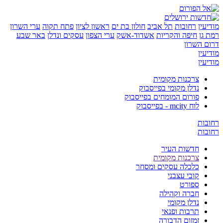
ן
רחובות
תל אביב
חולון בת ים
ראשון לציון
פתח תקוה
ערי השרון
ן
חיפה והקריות
אשדוד-אשק
ערי הצפון
עסקים ונדלן
באר שבע
השרון
ן
ן
צרכנות מקומית
נדלן מקומי בפייסבוק
פורום המומחים בפייסבוק
לוח mcity - בפייסבוק
ת
ת
חדשות העיר
צרכנות מקומית
כלכלה עסקים ומסחר
קובי עצבני
ספורט
חברה וקהילה
נדלן מקומי
תרבות ופנאי
זמזום הדבורה