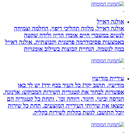
אולגה דאייל
אולגה דאייל, מלווה תהליכי ריפוי, החלמה וצמיחה
לנשים במשברי חיים אובדן הריון ולידה שקטה
באמצעות פסיכודרמה פרטנית וקבוצתית. אולגה דאייל
במה לנשמה. ‏הנחיית קבוצות בשילוב אומנויות‏
עיריית מודיעין
מודיעין. תושב יקר! כל העיר בכף ידך! יש לך כאן
אפשרות לבחור את קטגורית השירות המבוקש: ארנונה,
הנדסה ובינוי, חינוך, רווחה וכו`, ותחת כל קטגוריה הם
ימצאו את שירותי העירייה המוצעים. תחת כל שירות
יוכל התושב: לגשת בקלות לשירות בקליק.