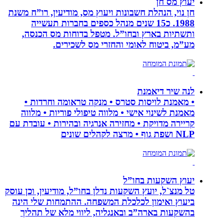
יעוץ מס חן
חן נוי, הנהלת חשבונות ויעוץ מס, מודיעין, רו”ח משנת
1988. כ15 שנים מנהל כספים בחברות תעשייה
ותשתיות בארץ ובחו”ל. מטפל בדוחות מס הכנסה,
מע”מ, ביטוח לאומי והחזרי מס לשכירים.
לנה שיר דיאמנת
• מאמנת לויסות סטרס • מנקה טראומה וחרדות •
מאמנת לשינוי אישי • מלווה טיפולי פוריות • מלווה
קריירה מדויקת • מחזירה אנרגיה ובהירות • עובדת עם
NLP ושפת גוף • מרצה לקהלים שונים
יעוץ השקעות בחו”ל
טל מנצ`ל, יועץ השקעות נדלן בחו”ל, מודיעין, וכן עוסק
ביעוץ ואימון לכלכלת המשפחה. ההתמחות שלי הינה
בהשקעות בארה”ב ובאנגליה, ליווי מלא של תהליך