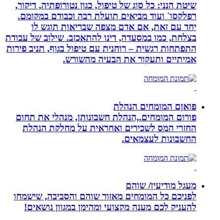
שיטת הנני: כל סוג של טיפול, כגון נטורופתיה, דיקור,
רפלקסו` ועוד מביאים תועלת רבה וכבודם במקומם.
יחד עם זאת, אם אדם מצפה שבריאות תוגש לו
בצלחת, כמו במסעדה, דינו להתאכזב. שילוב של עבודת
התפתחות רגשית – רוחנית עם טיפול בגוף, תניב פירות
אמיתיים ותעקור את הבעיה מהשורש.
פואןם המומחים הנהלת
פורום המומחים.,הנהלת חשבונותן, מנהלי את תחום
החזרי המס לשכירים ואחראית על מחלקת הנהלת
החשבונות לעצמאים.
מעגל מודיעין/ שוהם
לפניכם כל המומחים מאזור שוהם והסביבה, שישמחו
להעניק לכם מענה מקצועי ומהימן במגוון נושאים!