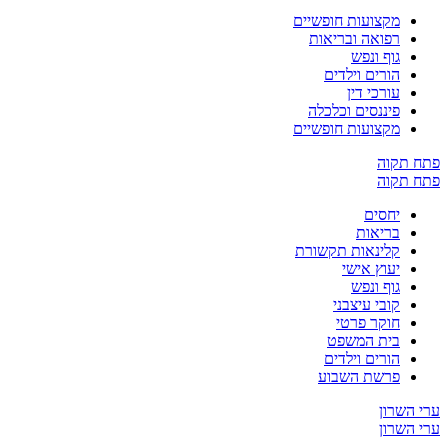
מקצועות חופשיים
רפואה ובריאות
גוף ונפש
הורים וילדים
עורכי דין
פיננסים וכלכלה
מקצועות חופשיים
קוה
קוה
יחסים
בריאות
קלינאות תקשורת
יעוץ אישי
גוף ונפש
קובי עיצבני
חוקר פרטי
בית המשפט
הורים וילדים
פרשת השבוע
שרון
שרון