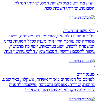
ייעוץ מס וייצוג מול רשויות המס, שירותי הנהלת
חשבונות, שירותי חשבות שכר.
דיני משפחה גישור,
עו”ד ונוטריון גילה עיני, מודיעין, דיני משפחה, גישור,
משרדה של עורכת הדין נותן מענה לכלל הסוגיות בדיני
המשפחה לרבות: ייצוג בערכאות, ייפוי כח מתמשך,
גישור להסכם גירושין, הסכמי ממון, הליכי גירושין ועוד.
מעגל דרום
לפניכם כל המומחים מאזור אשדוד, אשקלון, באר שבע,
נתיבות, שדרות, אופקים והסביבה, שישמחו להעניק
לכם מענה מקצועי ומהימן במגוון נושאים!