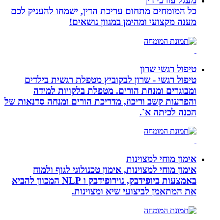
מעגל עורכי דין
כל המומחים מתחום עריכת הדין, ישמחו להעניק לכם
מענה מקצועי ומהימן במגוון נושאים!
טיפול רגשי שרון
טיפול רגשי - שרון לבקוביץ מטפלת רגשית בילדים
ומבוגרים ומנחת הורים. מטפלת בלקויות למידה
והפרעות קשב וריכוז, מדריכת הורים ומנחה סדנאות של
הכנה לכיתה א`.
אימון מוחי למצוינות
אימון מוחי למצוינות, אימון טכנולוגי לגוף ולמוח
באמצעות ביופידבק, נוירופידבק ו NLP המכוון להביא
את המתאמן לביצועי שיא ומצוינות.