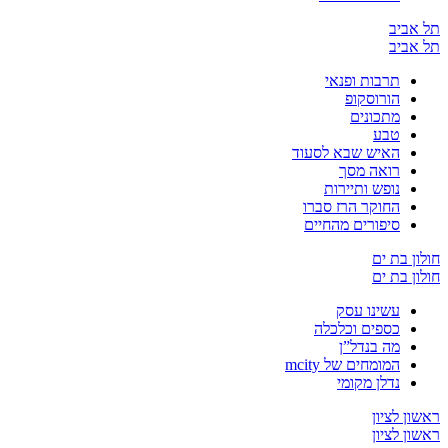
יב
יב
תרבות ופנאי
הורוסקופ
מתכונים
טבע
האיש שבא לסעוד
רואה מסך
נופש ותיירות
החוקר הרז סברו
סיפורים מהחיים
בת ים
בת ים
עשינו עסק
כספים וכלכלה
מה בנדל”ן
המומחים של mcity
נדלן מקומי
לציון
לציון