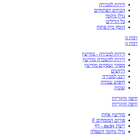
דירות למכירה
הבתים הפתוחים
נדלן מקומי
כל הדילים
הוסף בית פתוח
ן
ן
דירות למכירה - מודיעין
דירות להשכרה מודיעין
מסחר ועסקים מודיעין
דרושים
רכב למכירה
חיפוש עבודה
שונות
והקריות
והקריות
מודיעין אחת
פורום המומחים F
רשת mcity - דף
נדלן מקומי השפלה